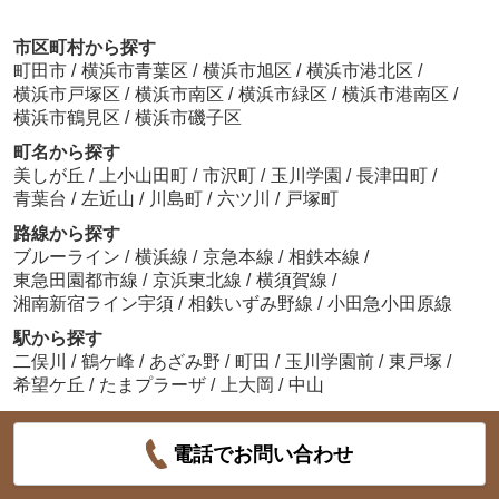
市区町村から探す
町田市
/
横浜市青葉区
/
横浜市旭区
/
横浜市港北区
/
横浜市戸塚区
/
横浜市南区
/
横浜市緑区
/
横浜市港南区
/
横浜市鶴見区
/
横浜市磯子区
町名から探す
美しが丘
/
上小山田町
/
市沢町
/
玉川学園
/
長津田町
/
青葉台
/
左近山
/
川島町
/
六ツ川
/
戸塚町
路線から探す
ブルーライン
/
横浜線
/
京急本線
/
相鉄本線
/
東急田園都市線
/
京浜東北線
/
横須賀線
/
湘南新宿ライン宇須
/
相鉄いずみ野線
/
小田急小田原線
駅から探す
二俣川
/
鶴ケ峰
/
あざみ野
/
町田
/
玉川学園前
/
東戸塚
/
希望ケ丘
/
たまプラーザ
/
上大岡
/
中山
電話でお問い合わせ