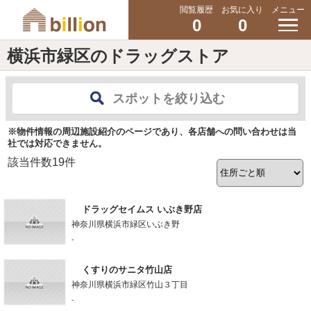
閲覧履歴
お気に入り
メニュー
0
0
横浜市緑区のドラッグストア
スポットを絞り込む
※物件情報の周辺施設紹介のページであり、各店舗への問い合わせは当
社では対応できません。
該当件数
19
件
ドラッグセイムス いぶき野店
神奈川県横浜市緑区いぶき野
-
くすりのサニタ竹山店
神奈川県横浜市緑区竹山３丁目
-