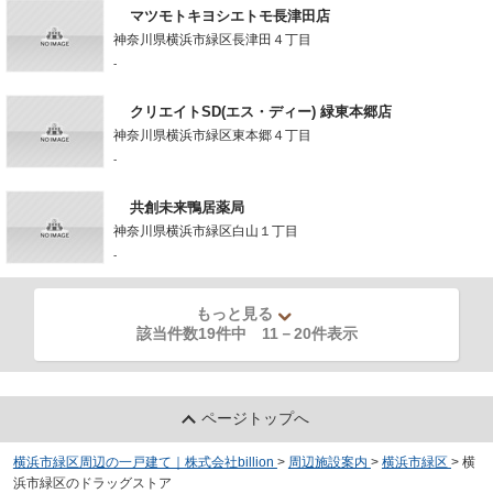
マツモトキヨシエトモ長津田店
神奈川県横浜市緑区長津田４丁目
-
クリエイトSD(エス・ディー) 緑東本郷店
神奈川県横浜市緑区東本郷４丁目
-
共創未来鴨居薬局
神奈川県横浜市緑区白山１丁目
-
もっと見る
該当件数19件中
11
－
20
件表示
ページトップへ
横浜市緑区周辺の一戸建て｜株式会社billion
>
周辺施設案内
>
横浜市緑区
>
横
浜市緑区のドラッグストア