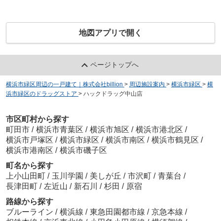
地図アプリで開く
ページトップへ
横浜市緑区周辺の一戸建て｜株式会社billion
>
周辺施設案内
>
横浜市緑区
>
横
浜市緑区のドラッグストア
>
ハックドラッグ中山店
市区町村から探す
町田市
/
横浜市青葉区
/
横浜市旭区
/
横浜市港北区
/
横浜市戸塚区
/
横浜市緑区
/
横浜市南区
/
横浜市鶴見区
/
横浜市港南区
/
横浜市磯子区
町名から探す
上小山田町
/
玉川学園
/
美しが丘
/
市沢町
/
青葉台
/
長津田町
/
左近山
/
新石川
/
杉田
/
原宿
路線から探す
ブルーライン
/
横浜線
/
東急田園都市線
/
京急本線
/