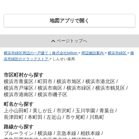
地図アプリで開く
ページトップへ
横浜市緑区周辺の一戸建て｜株式会社billion
>
周辺施設案内
>
横浜市緑区
>
横
浜市緑区のドラッグストア
>
しんせい薬局
市区町村から探す
横浜市青葉区
/
町田市
/
横浜市旭区
/
横浜市港北区
/
横浜市戸塚区
/
横浜市南区
/
横浜市緑区
/
横浜市鶴見区
/
横浜市港南区
/
横浜市磯子区
町名から探す
上小山田町
/
美しが丘
/
市沢町
/
玉川学園
/
青葉台
/
長津田町
/
本町田
/
左近山
/
市ケ尾町
/
川島町
路線から探す
ブルーライン
/
横浜線
/
京急本線
/
相鉄本線
/