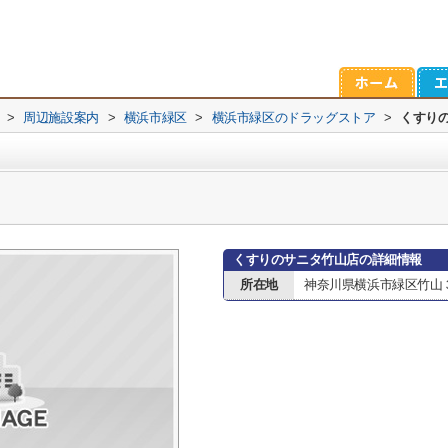
>
周辺施設案内
>
横浜市緑区
>
横浜市緑区のドラッグストア
>
くすり
くすりのサニタ竹山店の詳細情報
所在地
神奈川県横浜市緑区竹山３