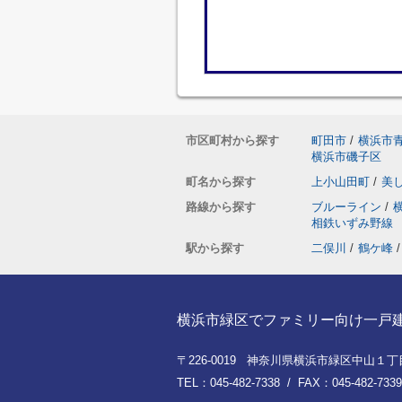
市区町村から探す
町田市
/
横浜市
横浜市磯子区
町名から探す
上小山田町
/
美
路線から探す
ブルーライン
/
相鉄いずみ野線
駅から探す
二俣川
/
鶴ケ峰
/
横浜市緑区でファミリー向け一戸建てを
〒226-0019 神奈川県横浜市緑区中山１丁目8
TEL：045-482-7338 / FAX：045-482-7339