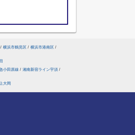
/
横浜市鶴見区
/
横浜市港南区
/
田
急小田原線
/
湘南新宿ライン宇須
/
上大岡