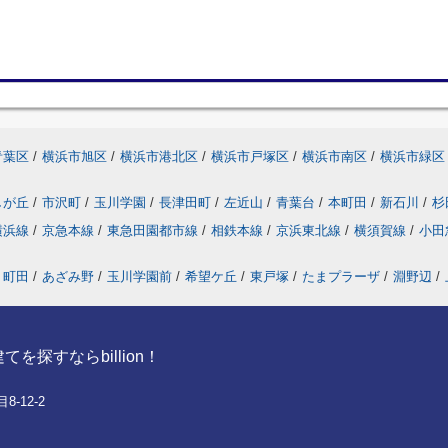
青葉区
/
横浜市旭区
/
横浜市港北区
/
横浜市戸塚区
/
横浜市南区
/
横浜市緑区
しが丘
/
市沢町
/
玉川学園
/
長津田町
/
左近山
/
青葉台
/
本町田
/
新石川
/
杉
横浜線
/
京急本線
/
東急田園都市線
/
相鉄本線
/
京浜東北線
/
横須賀線
/
小田
町田
/
あざみ野
/
玉川学園前
/
希望ケ丘
/
東戸塚
/
たまプラーザ
/
淵野辺
/
探すならbillion！
-12-2