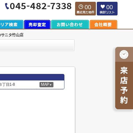
00
00
のサニタ竹山店
丁目1-8
MAP
▼