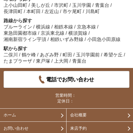
上小山田町
/
美しが丘
/
市沢町
/
玉川学園
/
青葉台
/
長津田町
/
本町田
/
左近山
/
市ケ尾町
/
川島町
路線から探す
ブルーライン
/
横浜線
/
相鉄本線
/
京急本線
/
東急田園都市線
/
京浜東北線
/
横須賀線
/
湘南新宿ライン宇須
/
相鉄いずみ野線
/
小田急小田原線
駅から探す
二俣川
/
鶴ケ峰
/
あざみ野
/
町田
/
玉川学園前
/
希望ケ丘
/
たまプラーザ
/
東戸塚
/
上大岡
/
青葉台
電話でお問い合わせ
営業時間：
定休日：
ホーム
会社概要
お問い合わせ
来店予約