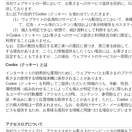
当社ウェブサイトの一部において、お客さまへのサービス提供を目的に、Coo
信しております。
主に以下の目的でCookie（クッキー）を使わせていただきます。
（1） ウェブサイトの会員向けサービス・メール配信などにおいて、各
て、広告・メール等のコンテンツ配信および表示情報等をカスタマ
（2） 個人を特定できない状態で、統計資料として利用するため。
※Cookie（クッキー）はお客さまへのサービス提供と利用状況分析に限定
利用することはありません。
なお、広告の配信を委託する第三者への委託に基づき、第三者を経由して、Co
する場合があります。こうした情報提供をしたくない場合には、お客さまにてC
設定することもできますが、この場合、ウェブサイトのサービスが一部受け
Cookie（クッキー）とは
インターネットの効率的な運用のために、ウェブサーバとお客さまのブラウ
客さまの使用する情報端末機に保存されることがあります。
Cookie（クッキー）を利用してご提供いただいた情報のうち、年齢、性別
属性情報（組み合わせることによっても個人が特定できないものに限られま
るユーザーの行動履歴（アクセスしたURL、コンテンツ、参照順など）お
諾・申込みに基づく位置情報を取得することがあります。ただし、Cookie
どの個人情報は一切含まれません。なお、会員向けサービス・メール配信な
ビスを提供するため、お客様を識別する情報と関連づける場合がございます
アクセスログについて
当社ウェブサイトでは、アクセスされたお客さまのコンピュータの情報をア