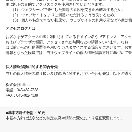
主に以下の目的でアクセスログを使用させていただきます。
（1） ウェブサーバで発生した問題の原因を突き止め解決するため。
（2） ウェブサイトをよりご満足いただけるよう改良するため。
（3） 個人を特定できない状態で、ウェブサイトの利用状況などを統計
アクセスログとは
お客さまがアクセスの際に利用されているドメイン名やIPアドレス、アクセ
およびブラウザの種類、アクセスされた時間などの情報をいいます。なお、
は以前からの行動履歴等を用いてカスタマイズする場合がございます。お客
情報となった段階では、当社ウェブサイトの個人情報保護方針に基づいて管
個人情報保護に関する問合せ先
当社の個人情報の取り扱い及び管理に関するお問い合わせ先は、以下の通り
株式会社billion
電話：045-482-7338
FAX：045-482-7339
■基本方針の改訂・変更
本基本方針は法令などの制定改廃や情勢の変化により適宜変更します。