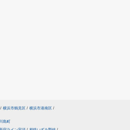
/
横浜市鶴見区
/
横浜市港南区
/
川島町
新宿ライン宇須
/
相鉄いずみ野線
/