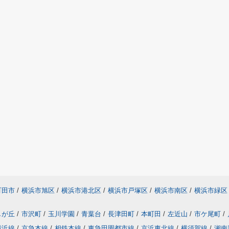
町田市
/
横浜市旭区
/
横浜市港北区
/
横浜市戸塚区
/
横浜市南区
/
横浜市緑区
しが丘
/
市沢町
/
玉川学園
/
青葉台
/
長津田町
/
本町田
/
左近山
/
市ケ尾町
/
横浜線
/
京急本線
/
相鉄本線
/
東急田園都市線
/
京浜東北線
/
横須賀線
/
湘南