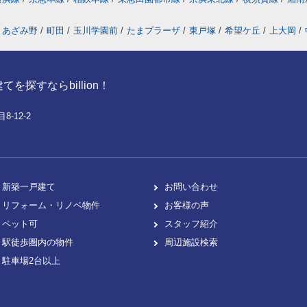
あざみ野
/
町田
/
玉川学園前
/
たまプラーザ
/
東戸塚
/
希望ケ丘
/
上大岡
/
探すならbillion！
-12-2
新築一戸建て
お問い合わせ
リフォーム・リノベ物件
お客様の声
ペット可
スタッフ紹介
駅徒歩圏内の物件
周辺施設検索
駐車場2台以上