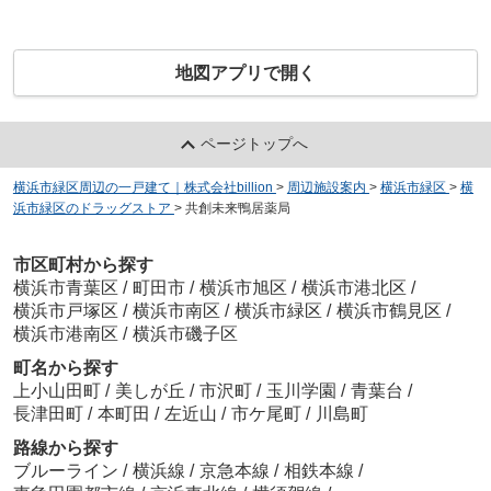
地図アプリで開く
ページトップへ
横浜市緑区周辺の一戸建て｜株式会社billion
>
周辺施設案内
>
横浜市緑区
>
横
浜市緑区のドラッグストア
>
共創未来鴨居薬局
市区町村から探す
横浜市青葉区
/
町田市
/
横浜市旭区
/
横浜市港北区
/
横浜市戸塚区
/
横浜市南区
/
横浜市緑区
/
横浜市鶴見区
/
横浜市港南区
/
横浜市磯子区
町名から探す
上小山田町
/
美しが丘
/
市沢町
/
玉川学園
/
青葉台
/
長津田町
/
本町田
/
左近山
/
市ケ尾町
/
川島町
路線から探す
ブルーライン
/
横浜線
/
京急本線
/
相鉄本線
/