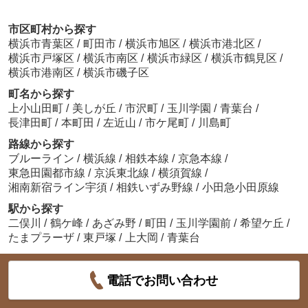
市区町村から探す
横浜市青葉区
/
町田市
/
横浜市旭区
/
横浜市港北区
/
横浜市戸塚区
/
横浜市南区
/
横浜市緑区
/
横浜市鶴見区
/
横浜市港南区
/
横浜市磯子区
町名から探す
上小山田町
/
美しが丘
/
市沢町
/
玉川学園
/
青葉台
/
長津田町
/
本町田
/
左近山
/
市ケ尾町
/
川島町
路線から探す
ブルーライン
/
横浜線
/
相鉄本線
/
京急本線
/
東急田園都市線
/
京浜東北線
/
横須賀線
/
湘南新宿ライン宇須
/
相鉄いずみ野線
/
小田急小田原線
駅から探す
二俣川
/
鶴ケ峰
/
あざみ野
/
町田
/
玉川学園前
/
希望ケ丘
/
たまプラーザ
/
東戸塚
/
上大岡
/
青葉台
電話でお問い合わせ