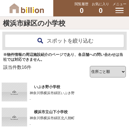
閲覧履歴
お気に入り
メニュー
0
0
横浜市緑区の小学校
スポットを絞り込む
※物件情報の周辺施設紹介のページであり、各店舗への問い合わせは当
社では対応できません。
該当件数
16
件
いぶき野小学校
神奈川県横浜市緑区いぶき野
-
横浜市立山下小学校
神奈川県横浜市緑区北八朔町
-