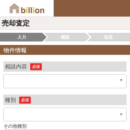
売却査定
入力
確認
送信
物件情報
相談内容
必須
種別
必須
その他種別