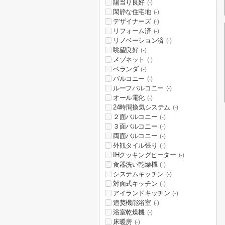
陽当り良好
(-)
閑静な住宅地
(-)
デザイナーズ
(-)
リフォーム済
(-)
リノベーション済
(-)
眺望良好
(-)
メゾネット
(-)
ベランダ
(-)
バルコニー
(-)
ルーフバルコニー
(-)
オール電化
(-)
24時間換気システム
(-)
２面バルコニー
(-)
３面バルコニー
(-)
両面バルコニー
(-)
外観タイル張り
(-)
IHクッキングヒーター
(-)
食器洗い乾燥機
(-)
システムキッチン
(-)
対面式キッチン
(-)
アイランドキッチン
(-)
追焚機能浴室
(-)
浴室乾燥機
(-)
床暖房
(-)