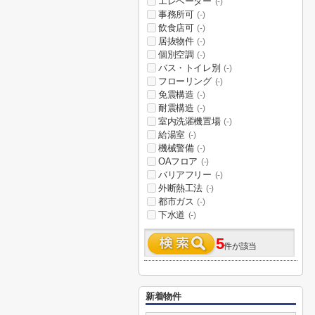
エレベーター
(-)
事務所可
(-)
飲食店可
(-)
居抜物件
(-)
個別空調
(-)
バス・トイレ別
(-)
フローリング
(-)
免震構造
(-)
耐震構造
(-)
室内洗濯機置場
(-)
給湯室
(-)
機械警備
(-)
OAフロア
(-)
バリアフリー
(-)
外断熱工法
(-)
都市ガス
(-)
下水道
(-)
5
件が該当
新着物件