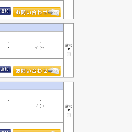
-
-
選択
-
-/（-）
▼
-
-
-
-/（-）
選択
▼