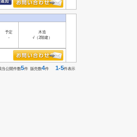
予定
木造
-
-/（2階建）
5
4
1-5
該当公開件数
件 販売数
件
件表示