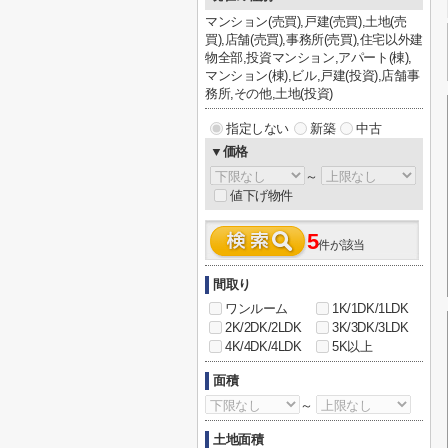
マンション(売買),戸建(売買),土地(売
買),店舗(売買),事務所(売買),住宅以外建
物全部,投資マンション,アパート(棟),
マンション(棟),ビル,戸建(投資),店舗事
務所,その他,土地(投資)
指定しない
新築
中古
▼価格
～
値下げ物件
5
件が該当
間取り
ワンルーム
1K/1DK/1LDK
2K/2DK/2LDK
3K/3DK/3LDK
4K/4DK/4LDK
5K以上
面積
～
土地面積