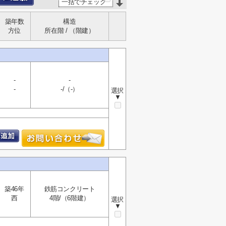
一括でチェック
築年数
構造
方位
所在階 / （階建）
-
-
-
-/（-）
選択
▼
築46年
鉄筋コンクリート
西
4階/（6階建）
選択
▼