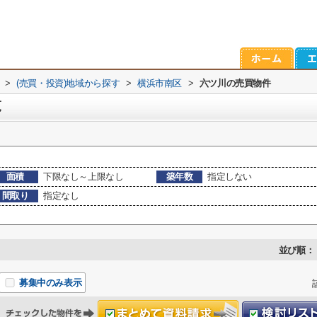
>
(売買・投資)地域から探す
>
横浜市南区
>
六ツ川の売買物件
覧
面積
下限なし～上限なし
築年数
指定しない
間取り
指定なし
並び順：
募集中のみ表示