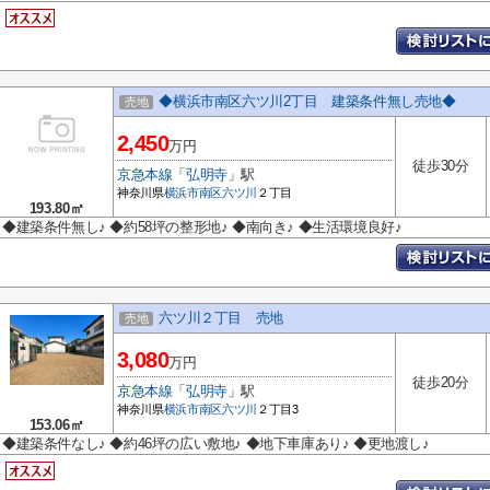
◆横浜市南区六ツ川2丁目 建築条件無し売地◆
売地
2,450
万円
徒歩30分
京急本線
「
弘明寺
」駅
神奈川県
横浜市南区
六ツ川
２丁目
193.80㎡
◆建築条件無し♪ ◆約58坪の整形地♪ ◆南向き♪ ◆生活環境良好♪
六ツ川２丁目 売地
売地
3,080
万円
徒歩20分
京急本線
「
弘明寺
」駅
神奈川県
横浜市南区
六ツ川
２丁目3
153.06㎡
◆建築条件なし♪ ◆約46坪の広い敷地♪ ◆地下車庫あり♪ ◆更地渡し♪