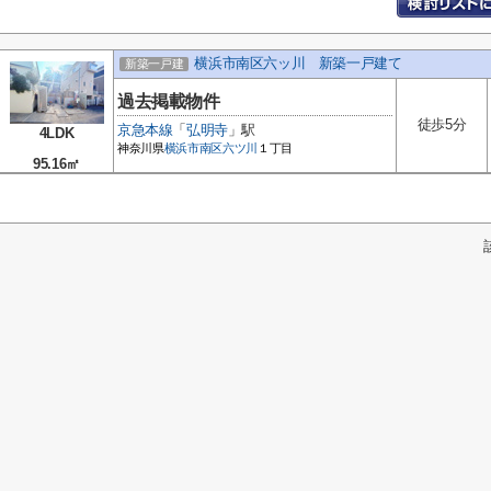
横浜市南区六ッ川 新築一戸建て
新築一戸建
過去掲載物件
徒歩5分
京急本線
「
弘明寺
」駅
4LDK
神奈川県
横浜市南区
六ツ川
１丁目
95.16㎡