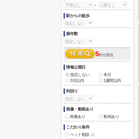
～
駅からの徒歩
築年数
5
件が該当
情報公開日
指定しない
本日
3日以内
1週間以内
利回り
画像・動画あり
画像あり
動画あり
こだわり条件
ペット相談
(-)