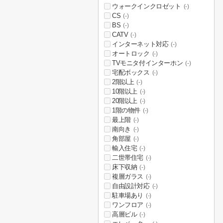
ウォークインクロゼット
(-)
CS
(-)
BS
(-)
CATV
(-)
インターネット対応
(-)
オートロック
(-)
TVモニタ付インターホン
(-)
宅配ボックス
(-)
2階以上
(-)
10階以上
(-)
20階以上
(-)
1階の物件
(-)
最上階
(-)
南向き
(-)
角部屋
(-)
輸入住宅
(-)
二世帯住宅
(-)
床下収納
(-)
複層ガラス
(-)
自由設計対応
(-)
駐車場あり
(-)
ワンフロア
(-)
高層ビル
(-)