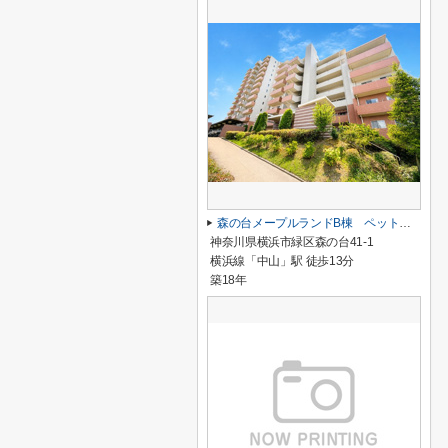
森の台メープルランドB棟 ペット飼育可/専用P・専用庭有/専有スペース110㎡超/中山駅13分/オートロック有
神奈川県横浜市緑区森の台41-1
横浜線「中山」駅 徒歩13分
築18年