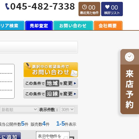
00
00
表示件数：
5
4
1-5
該当公開件数
件 販売数
件
件表示
表示中物件を