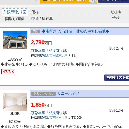
外観
/
間取り図
価格
駅徒歩
停歩
交通 / 所在地
間取り/面積
◆南区六ツ川2丁目 建築条件無し売地◆
売地
2,780
万円
徒歩27分
京急本線
「
弘明寺
」駅
神奈川県
横浜市南区
六ツ川
２丁目
138.29㎡
◆建築条件無し♪ ◆ゆとりある40坪超の敷地♪ ◆閑静な住宅街♪
サニーハイツ
中古マンション
1,850
万円
徒歩12分
京急本線
「
弘明寺
」駅
2LDK
神奈川県
横浜市南区
六ツ川
１丁目689
57.80㎡
◆新規内装の快適なお部屋♪ ◆解放感ある角部屋♪ ◆1階スーパーでお買物♪