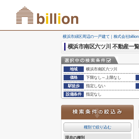
横浜市緑区周辺の一戸建て｜株式会社billion
横浜市南区六ツ川 不動産一
地域
横浜市南区六ツ川
価格
下限なし～上限なし
駅徒歩
指定しない
設備条件
指定なし
種別で絞り込む
現在の種別