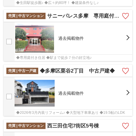
◆生田駅徒歩圏♪ ◆広々約80坪！ ◆建築条件なし♪
サニーパレス多摩 専用庭付き住居/駅まで７分の好立地
売買 | 中古マンション
過去掲載物件
◆専用庭付き住居 ◆駅まで徒歩７分の好立地♪
◆多摩区栗谷2丁目 中古戸建◆
売買 | 中古一戸建
過去掲載物件
◆2026年3月内装リフォーム♪ ◆大型地下車庫あり ◆19.5帖のLDK
西三田住宅7街区5号棟
売買 | 中古マンション