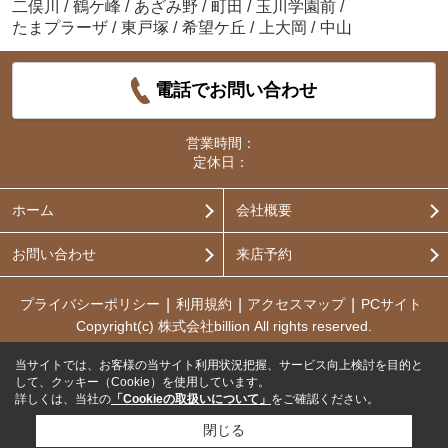
二俣川
/
鶴ケ峰
/
あざみ野
/
町田
/
玉川学園前
/
たまプラーザ
/
東戸塚
/
希望ケ丘
/
上大岡
/
中山
電話でお問い合わせ
営業時間：
定休日：
ホーム
会社概要
お問い合わせ
来店予約
プライバシーポリシー
利用規約
アクセスマップ
PCサイト
Copyright(c) 株式会社billion All rights reserved.
当サイトでは、お客様の当サイト利用状況把握、サービス向上検討を目的と
して、クッキー（Cookie）を使用しています。
詳しくは、当社の
「Cookieの取扱いについて」
をご確認ください。
閉じる