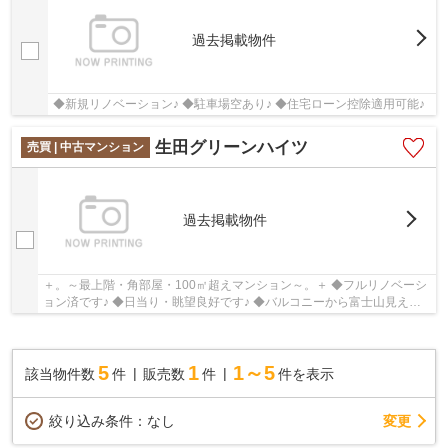
過去掲載物件
◆新規リノベーション♪ ◆駐車場空あり♪ ◆住宅ローン控除適用可能♪
生田グリーンハイツ
売買 | 中古マンション
過去掲載物件
＋。～最上階・角部屋・100㎡超えマンション～。＋ ◆フルリノベーシ
ョン済です♪ ◆日当り・眺望良好です♪ ◆バルコニーから富士山見えま
す♪ ◆LDK20帖あります♪
5
1
1～5
該当物件数
件
販売数
件
件を表示
変更
絞り込み条件：
なし