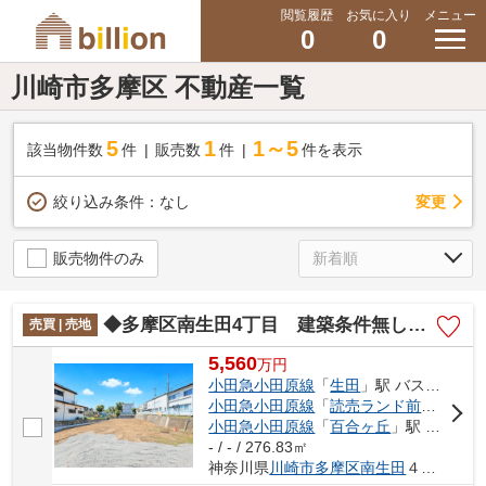
閲覧履歴
お気に入り
メニュー
0
0
川崎市多摩区 不動産一覧
5
1
1～5
該当物件数
件
販売数
件
件を表示
変更
絞り込み条件：
なし
販売物件のみ
◆多摩区南生田4丁目 建築条件無し売地◆
売買 | 売地
5,560
万
円
小田急小田原線
「
生田
」駅 バス13分 「南生田四丁目」 停歩1分
小田急小田原線
「
読売ランド前
」駅 バ
小田急小田原線
「
百合ヶ丘
」駅 バス18分 「生田高校前」 停歩3分
- / - / 276.83㎡
神奈川県
川崎市多摩区
南生田
４丁目