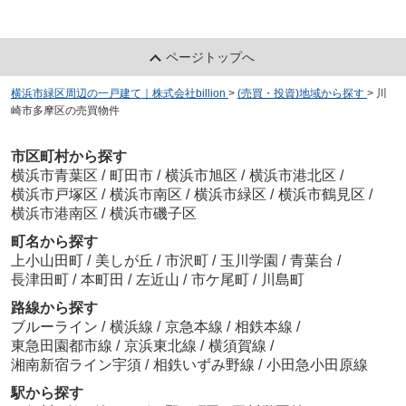
ページトップへ
横浜市緑区周辺の一戸建て｜株式会社billion
>
(売買・投資)地域から探す
>
川
崎市多摩区の売買物件
市区町村から探す
横浜市青葉区
/
町田市
/
横浜市旭区
/
横浜市港北区
/
横浜市戸塚区
/
横浜市南区
/
横浜市緑区
/
横浜市鶴見区
/
横浜市港南区
/
横浜市磯子区
町名から探す
上小山田町
/
美しが丘
/
市沢町
/
玉川学園
/
青葉台
/
長津田町
/
本町田
/
左近山
/
市ケ尾町
/
川島町
路線から探す
ブルーライン
/
横浜線
/
京急本線
/
相鉄本線
/
東急田園都市線
/
京浜東北線
/
横須賀線
/
湘南新宿ライン宇須
/
相鉄いずみ野線
/
小田急小田原線
駅から探す