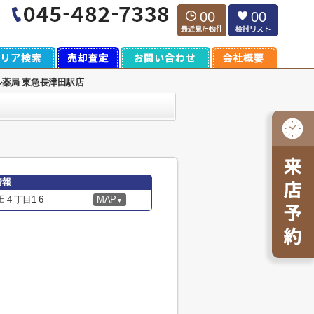
00
00
ル薬局 東急長津田駅店
情報
４丁目1-6
MAP
▼