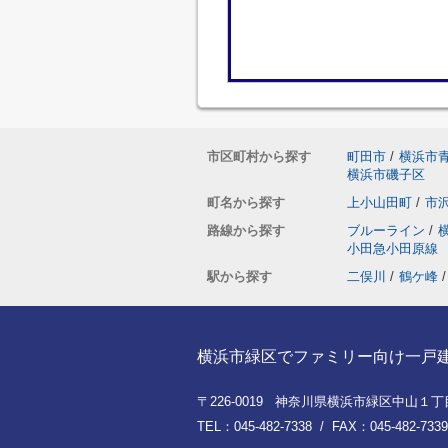
市区町村から探す
町田市
/
横浜市
横浜市磯子区
町名から探す
上小山田町
/
市
路線から探す
ブルーライン
/
小田急小田原線
駅から探す
二俣川
/
鶴ケ峰
/
横浜市緑区でファミリー向け一戸建てを
〒226-0019 神奈川県横浜市緑区中山１丁目8
TEL：045-482-7338 / FAX：045-482-7339