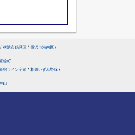
/
横浜市鶴見区
/
横浜市港南区
/
箕輪町
新宿ライン宇須
/
相鉄いずみ野線
/
中山