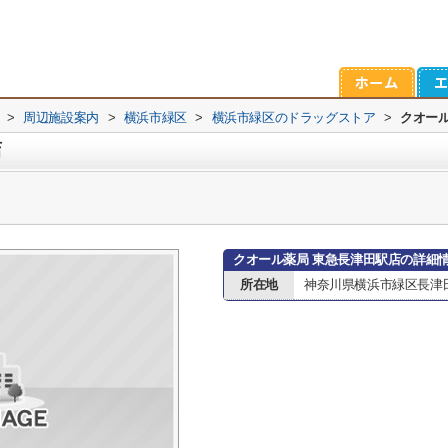
>
周辺施設案内
>
横浜市緑区
>
横浜市緑区のドラッグストア
>
クオー
店
クオール薬局 東急長津田駅店の詳細
所在地
神奈川県横浜市緑区長津田