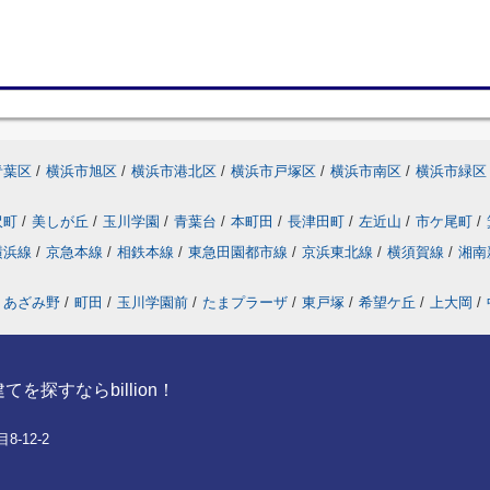
青葉区
/
横浜市旭区
/
横浜市港北区
/
横浜市戸塚区
/
横浜市南区
/
横浜市緑区
沢町
/
美しが丘
/
玉川学園
/
青葉台
/
本町田
/
長津田町
/
左近山
/
市ケ尾町
/
横浜線
/
京急本線
/
相鉄本線
/
東急田園都市線
/
京浜東北線
/
横須賀線
/
湘南
あざみ野
/
町田
/
玉川学園前
/
たまプラーザ
/
東戸塚
/
希望ケ丘
/
上大岡
/
探すならbillion！
-12-2