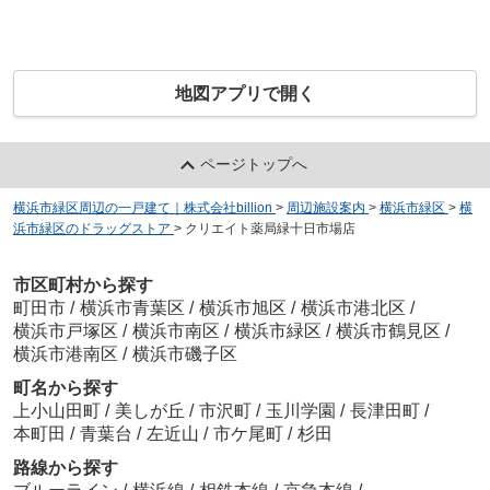
地図アプリで開く
ページトップへ
横浜市緑区周辺の一戸建て｜株式会社billion
>
周辺施設案内
>
横浜市緑区
>
横
浜市緑区のドラッグストア
>
クリエイト薬局緑十日市場店
市区町村から探す
町田市
/
横浜市青葉区
/
横浜市旭区
/
横浜市港北区
/
横浜市戸塚区
/
横浜市南区
/
横浜市緑区
/
横浜市鶴見区
/
横浜市港南区
/
横浜市磯子区
町名から探す
上小山田町
/
美しが丘
/
市沢町
/
玉川学園
/
長津田町
/
本町田
/
青葉台
/
左近山
/
市ケ尾町
/
杉田
路線から探す