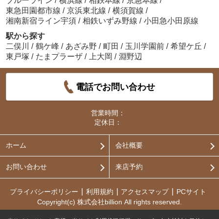
ブルーライン
/
横浜線
/
相鉄本線
/
京急本線
/
東急田園都市線
/
京浜東北線
/
横須賀線
/
湘南新宿ライン宇須
/
相鉄いずみ野線
/
小田急小田原線
駅から探す
二俣川
/
鶴ケ峰
/
あざみ野
/
町田
/
玉川学園前
/
希望ケ丘
/
東戸塚
/
たまプラーザ
/
上大岡
/
淵野辺
電話でお問い合わせ
営業時間：
定休日：
ホーム
会社概要
お問い合わせ
来店予約
プライバシーポリシー
利用規約
アクセスマップ
PCサイト
Copyright(c) 株式会社billion All rights reserved.