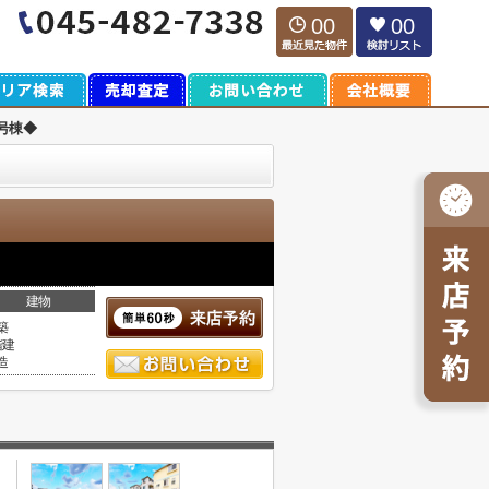
00
00
号棟◆
建物
築
階建
造