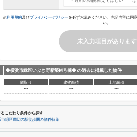
※
利用規約
及び
プライバシーポリシー
を必ずお読みください。左記内容に同
い。
未入力項目があります
◆横浜市緑区いぶき野新築M号棟◆
の過去に掲載した物件
間取り
建物面積
土地面積
***
***
***
するこだわり条件から探す
浜市緑区周辺の駅徒歩圏の物件特集