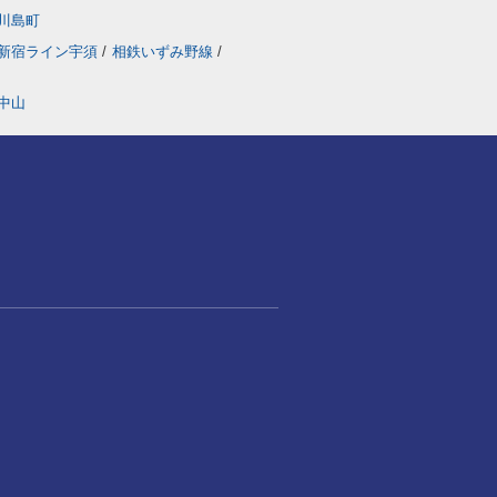
川島町
新宿ライン宇須
/
相鉄いずみ野線
/
中山