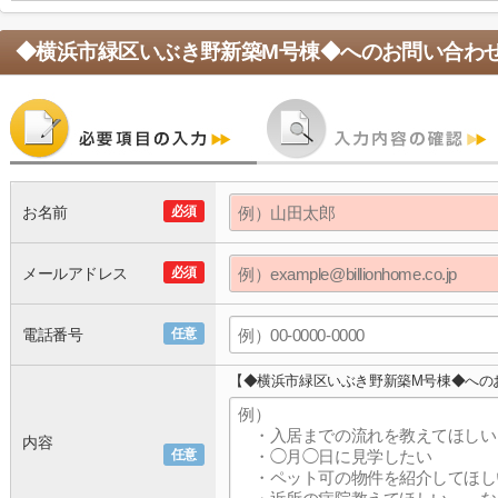
◆横浜市緑区いぶき野新築M号棟◆
へのお問い合わ
お名前
必須
メールアドレス
必須
電話番号
任意
【◆横浜市緑区いぶき野新築M号棟◆への
内容
任意