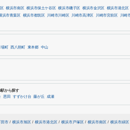
区
横浜市南区
横浜市保土ケ谷区
横浜市磯子区
横浜市金沢区
横浜市港北区
横浜市青葉区
横浜市都筑区
川崎市川崎区
川崎市高津区
川崎市宮前区
川崎
市場町
西八朔町
東本郷
中山
の駅から探す
台
恩田
すずかけ台
藤が丘
成瀬
町田市
/
横浜市旭区
/
横浜市港北区
/
横浜市戸塚区
/
横浜市南区
/
横浜市緑区