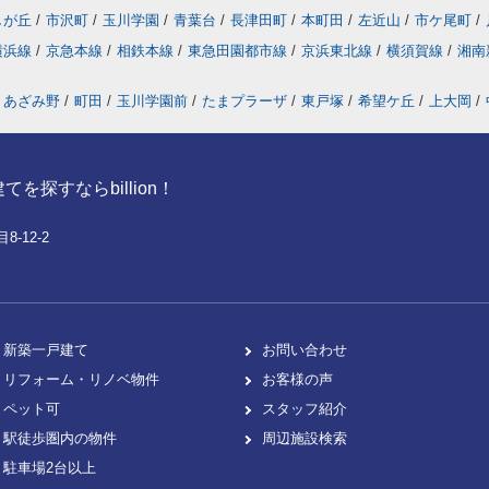
しが丘
/
市沢町
/
玉川学園
/
青葉台
/
長津田町
/
本町田
/
左近山
/
市ケ尾町
/
横浜線
/
京急本線
/
相鉄本線
/
東急田園都市線
/
京浜東北線
/
横須賀線
/
湘南
あざみ野
/
町田
/
玉川学園前
/
たまプラーザ
/
東戸塚
/
希望ケ丘
/
上大岡
/
探すならbillion！
-12-2
新築一戸建て
お問い合わせ
リフォーム・リノベ物件
お客様の声
ペット可
スタッフ紹介
駅徒歩圏内の物件
周辺施設検索
駐車場2台以上