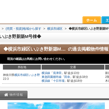
>
(売買・投資)地域から探す
>
横浜市緑区
>
◆横浜市緑区いぶき野新築M
いぶき野新築M号棟◆
◆横浜市緑区いぶき野新築M号棟◆
の過去掲載物件情報
現況の確認はお気軽にお問い合わせください。
所在地
交通
横浜線
「
長津田
」駅 徒歩13分
新
神奈川県
横浜市緑区
いぶき野
東急田園都市線
「
田奈
」駅 徒歩18分
2
22-3
横浜線
「
十日市場
」駅 徒歩18分
木
物件情報