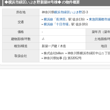
◆横浜市緑区いぶき野新築M号棟◆
の物件概要
所在地
神奈川県
横浜市緑区
いぶき野
22-3
横浜線
「
長津田
」駅 徒歩13分
東急田園都市
交通
横浜線
「
十日市場
」駅 徒歩18分
価格
-
築年月（築
建物面積/坪数
-/-
土地面積/
種別/構造
新築一戸建 / 木造
地目
株式会社billion
神奈川県横浜市緑区中山１丁目8-
取扱会社
神奈川県知事 (1) 第32052号