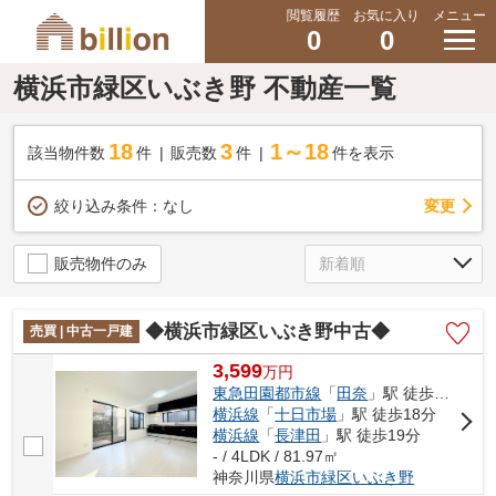
閲覧履歴
お気に入り
メニュー
0
0
横浜市緑区いぶき野 不動産一覧
18
3
1～18
該当物件数
件
販売数
件
件を表示
変更
絞り込み条件：
なし
販売物件のみ
◆横浜市緑区いぶき野中古◆
売買 | 中古一戸建
3,599
万
円
東急田園都市線
「
田奈
」駅 徒歩14分
横浜線
「
十日市場
」駅 徒歩18分
横浜線
「
長津田
」駅 徒歩19分
- / 4LDK / 81.97㎡
神奈川県
横浜市緑区
いぶき野