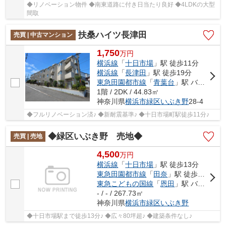
◆リノベーション物件 ◆南東道路に付き日当たり良好 ◆4LDKの大型
間取
扶桑ハイツ長津田
売買 | 中古マンション
1,750
万
円
横浜線
「
十日市場
」駅 徒歩11分
横浜線
「
長津田
」駅 徒歩19分
東急田園都市線
「
青葉台
」駅 バス16分 「十日市場」 停歩8分
1階 / 2DK / 44.83㎡
神奈川県
横浜市緑区
いぶき野
28-4
◆フルリノベーション済♪ ◆新耐震基準♪ ◆十日市場町駅徒歩11分♪
◆緑区いぶき野 売地◆
売買 | 売地
4,500
万
円
横浜線
「
十日市場
」駅 徒歩13分
東急田園都市線
「
田奈
」駅 徒歩18分
東急こどもの国線
「
恩田
」駅 バス10分 「稲荷前（横浜市青葉区）」 停歩8分
- / - / 267.73㎡
神奈川県
横浜市緑区
いぶき野
◆十日市場駅まで徒歩13分♪ ◆広々80坪超♪ ◆建築条件なし♪