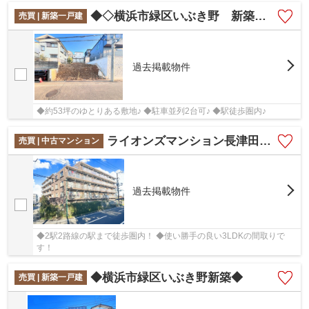
◆◇横浜市緑区いぶき野 新築◇◆
売買 | 新築一戸建
過去掲載物件
◆約53坪のゆとりある敷地♪ ◆駐車並列2台可♪ ◆駅徒歩圏内♪
ライオンズマンション長津田第2
売買 | 中古マンション
過去掲載物件
◆2駅2路線の駅まで徒歩圏内！ ◆使い勝手の良い3LDKの間取りで
す！
◆横浜市緑区いぶき野新築◆
売買 | 新築一戸建