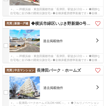
＋。～JR横浜線・東急田園都市線「長津田」駅徒歩13分～＋ ◆閑静な
住宅地に全15棟の開発分譲住宅♪ ◆全棟床暖房標準装備です♪ ◆全棟土
地面積125㎡以上あります♪
◆横浜市緑区いぶき野新築O号棟◆
売買 | 新築一戸建
過去掲載物件
＋。～JR横浜線・東急田園都市線「長津田」駅徒歩13分～＋ ◆閑静な
住宅地に全15棟の開発分譲住宅♪ ◆全棟床暖房標準装備です♪ ◆全棟土
地面積125㎡以上あります♪
長津田パーク・ホームズ
売買 | 中古マンション
過去掲載物件
＋。～長津田パークホームズ3LDK+WIC～。＋ ◆フルリノベーション