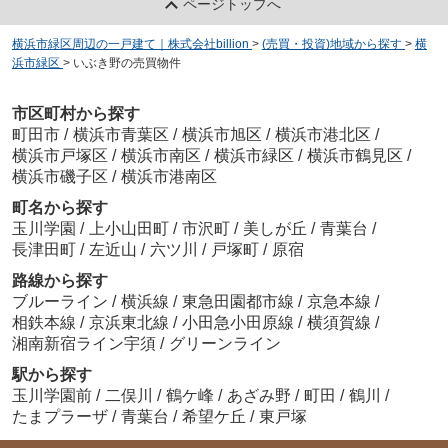
ページトップへ
横浜市緑区周辺の一戸建て｜株式会社billion
>
(売買・投資)地域から探す
>
横
浜市緑区
>
いぶき野の売買物件
市区町村から探す
町田市
/
横浜市青葉区
/
横浜市旭区
/
横浜市港北区
/
横浜市戸塚区
/
横浜市南区
/
横浜市緑区
/
横浜市鶴見区
/
横浜市磯子区
/
横浜市港南区
町名から探す
玉川学園
/
上小山田町
/
市沢町
/
美しが丘
/
青葉台
/
長津田町
/
左近山
/
六ツ川
/
戸塚町
/
原宿
路線から探す
ブルーライン
/
横浜線
/
東急田園都市線
/
京急本線
/
相鉄本線
/
京浜東北線
/
小田急小田原線
/
横須賀線
/
湘南新宿ライン宇須
/
グリーンライン
駅から探す
玉川学園前
/
二俣川
/
鶴ケ峰
/
あざみ野
/
町田
/
鶴川
/
たまプラーザ
/
青葉台
/
希望ケ丘
/
東戸塚