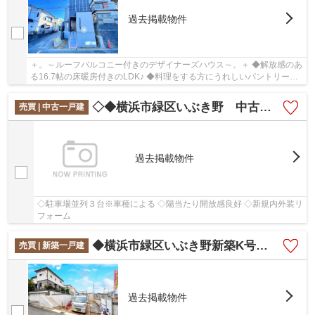
過去掲載物件
＋。～ルーフバルコニー付きのデザイナーズハウス～。＋ ◆解放感のあ
る16.7帖の床暖房付きのLDK♪ ◆料理をする方にうれしいパントリー付
き♪ ◆浴室テレビ付きです♪
◇◆横浜市緑区いぶき野 中古一戸建て◆◇
売買 | 中古一戸建
過去掲載物件
◇駐車場並列３台※車種による ◇陽当たり開放感良好 ◇新規内外装リ
フォーム
◆横浜市緑区いぶき野新築K号棟◆
売買 | 新築一戸建
過去掲載物件