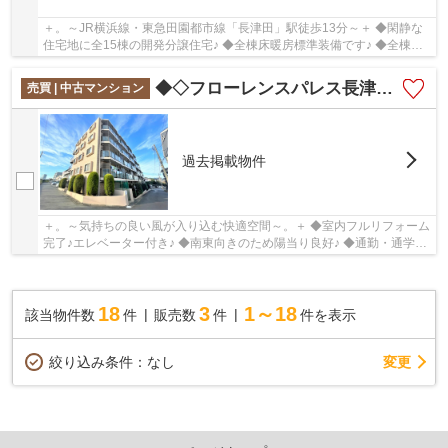
＋。～JR横浜線・東急田園都市線「長津田」駅徒歩13分～＋ ◆閑静な
住宅地に全15棟の開発分譲住宅♪ ◆全棟床暖房標準装備です♪ ◆全棟土
地面積125㎡以上あります♪
◆◇フローレンスパレス長津田◇◆
売買 | 中古マンション
過去掲載物件
＋。～気持ちの良い風が入り込む快適空間～。＋ ◆室内フルリフォーム
完了♪エレベーター付き♪ ◆南東向きのため陽当り良好♪ ◆通勤・通学に
便利な3駅利用可能です♪
18
3
1～18
該当物件数
件
販売数
件
件を表示
変更
絞り込み条件：
なし