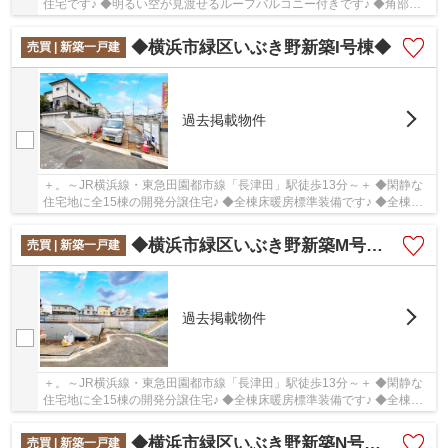
住宅です♪ ◆明るい空が見渡せるルーフバルコニー付きです♪ ◆角部屋
に付き解放感があります♪
◆横浜市緑区いぶき野新築I号棟◆
売買 | 新築一戸建
過去掲載物件
＋。～JR横浜線・東急田園都市線「長津田」駅徒歩13分～＋ ◆閑静な
住宅地に全15棟の開発分譲住宅♪ ◆全棟床暖房標準装備です♪ ◆全棟土
地面積125㎡以上あります♪
◆横浜市緑区いぶき野新築M号棟◆
売買 | 新築一戸建
過去掲載物件
＋。～JR横浜線・東急田園都市線「長津田」駅徒歩13分～＋ ◆閑静な
住宅地に全15棟の開発分譲住宅♪ ◆全棟床暖房標準装備です♪ ◆全棟土
地面積125㎡以上あります♪
◆横浜市緑区いぶき野新築N号棟◆
売買 | 新築一戸建