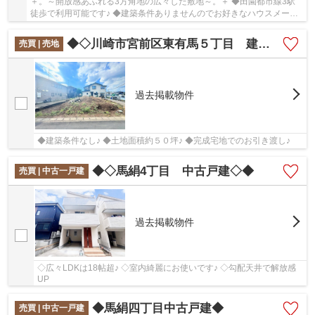
＋。～開放感あふれる3方角地の広々した敷地～。＋ ◆田園都市線3駅
徒歩で利用可能です♪ ◆建築条件ありませんのでお好きなハウスメーカ
にてご検討いただけます♪
◆◇川崎市宮前区東有馬５丁目 建築条件なし売地◇◆
売買 | 売地
過去掲載物件
◆建築条件なし♪ ◆土地面積約５０坪♪ ◆完成宅地でのお引き渡し♪
◆◇馬絹4丁目 中古戸建◇◆
売買 | 中古一戸建
過去掲載物件
◇広々LDKは18帖超♪ ◇室内綺麗にお使いです♪ ◇勾配天井で解放感
UP
◆馬絹四丁目中古戸建◆
売買 | 中古一戸建