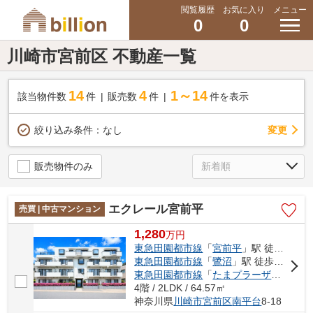
閲覧履歴
お気に入り
メニュー
0
0
川崎市宮前区 不動産一覧
14
4
1～14
該当物件数
件
販売数
件
件を表示
変更
絞り込み条件：
なし
販売物件のみ
エクレール宮前平
売買 | 中古マンション
1,280
万
円
東急田園都市線
「
宮前平
」駅 徒歩19分
東急田園都市線
「
鷺沼
」駅 徒歩23分
東急田園都市線
「
たまプラーザ
」駅 徒歩
4階 / 2LDK / 64.57㎡
神奈川県
川崎市宮前区
南平台
8-18