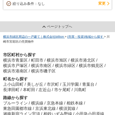
変更
絞り込み条件：
なし
ページトップへ
横浜市緑区周辺の一戸建て｜株式会社billion
>
(売買・投資)地域から探す
>
川
崎市宮前区の売買物件
市区町村から探す
横浜市青葉区
/
町田市
/
横浜市旭区
/
横浜市港北区
/
横浜市戸塚区
/
横浜市南区
/
横浜市緑区
/
横浜市鶴見区
/
横浜市港南区
/
横浜市磯子区
町名から探す
上小山田町
/
美しが丘
/
市沢町
/
玉川学園
/
青葉台
/
長津田町
/
本町田
/
左近山
/
市ケ尾町
/
川島町
路線から探す
ブルーライン
/
横浜線
/
京急本線
/
相鉄本線
/
東急田園都市線
/
京浜東北線
/
横須賀線
/
湘南新宿ライン宇須
/
相鉄いずみ野線
/
小田急小田原線