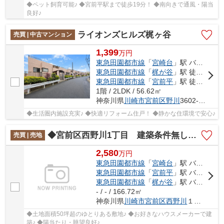
◆ペット飼育可能♪ ◆宮前平駅まで徒歩19分！ ◆南向きで通風・陽当
良好♪
ライオンズヒルズ梶ヶ谷
売買 | 中古マンション
1,399
万
円
東急田園都市線
「
宮崎台
」駅 バス9分 「山下」 停歩6分
東急田園都市線
「
梶が谷
」駅 徒歩27分
東急田園都市線
「
宮前平
」駅 徒歩29分
1階 / 2LDK / 56.62㎡
神奈川県
川崎市宮前区
野川
3602-13
◆生活圏内施設充実♪ ◆快適リフォーム住戸！ ◆静かな住環境で安心♪
◆宮前区西野川1丁目 建築条件無し売地◆
売買 | 売地
2,580
万
円
東急田園都市線
「
宮崎台
」駅 バス6分 「金山（川崎市宮前区）」 停歩7分
東急田園都市線
「
宮前平
」駅 バス14分 「山下（川崎市）」 停歩6分
東急田園都市線
「
梶が谷
」駅 バス16分 「山下（川崎市）」 停歩6分
- / - / 166.72㎡
神奈川県
川崎市宮前区
西野川
１丁目
◆土地面積50坪超のゆとりある敷地♪ ◆お好きなハウスメーカーで建
築♪ ◆陽当たり・眺望良好♪