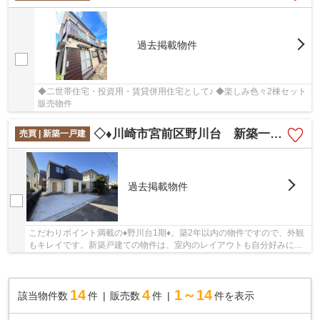
過去掲載物件
◆二世帯住宅・投資用・賃貸併用住宅として♪ ◆楽しみ色々2棟セット
販売物件
◇♦川崎市宮前区野川台 新築一戸建て♦◇
売買 | 新築一戸建
過去掲載物件
こだわりポイント満載の♦野川台1期♦。築2年以内の物件ですので、外観
もキレイです。新築戸建ての物件は、室内のレイアウトも自分好みに変
更可能です。不動産の購入は、人生の中でも大...
14
4
1～14
該当物件数
件
販売数
件
件を表示