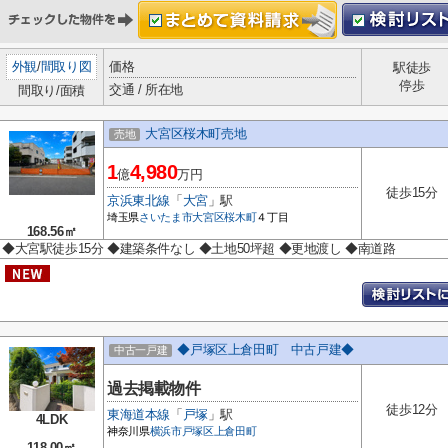
外観
/
間取り図
価格
駅徒歩
停歩
交通 / 所在地
間取り/面積
大宮区桜木町売地
売地
1
4,980
億
万円
徒歩15分
京浜東北線
「
大宮
」駅
埼玉県
さいたま市大宮区
桜木町
４丁目
168.56㎡
◆大宮駅徒歩15分 ◆建築条件なし ◆土地50坪超 ◆更地渡し ◆南道路
◆戸塚区上倉田町 中古戸建◆
中古一戸建
過去掲載物件
徒歩12分
東海道本線
「
戸塚
」駅
4LDK
神奈川県
横浜市戸塚区
上倉田町
118.00㎡