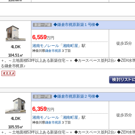
◆鎌倉市梶原新築１号棟◆
新築一戸建
6,559
万円
徒歩15分
湘南モノレール
「
湘南町屋
」駅
4LDK
神奈川県
鎌倉市
梶原
３丁目
104.51㎡
＋。～土地面積53坪以上ある新築住宅～＋ ◆カースペース並列2台♪ ◆ZEH水
る鎌倉市梶原♪
◆鎌倉市梶原新築２号棟◆
新築一戸建
6,359
万円
徒歩15分
湘南モノレール
「
湘南町屋
」駅
4LDK
神奈川県
鎌倉市
梶原
３丁目
105.55㎡
＋。～土地面積53坪以上ある新築住宅～＋ ◆カースペース並列2台♪ ◆ZEH水