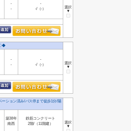
-
-
選択
-
-/（-）
▼
◇◆
-
-
選択
-
-/（-）
▼
ーション済み/バス停まで徒歩1分/陽
築38年
鉄筋コンクリート
選択
南西
2階/（11階建）
▼