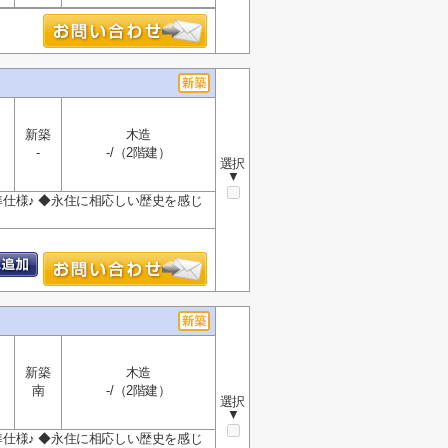
新築
木造
-
-/（2階建）
選択
▼
準仕様♪ ◆永住に相応しい歴史を感じ
新築
木造
南
-/（2階建）
選択
▼
準仕様♪ ◆永住に相応しい歴史を感じ