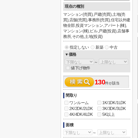
現在の種別
マンション(売買),戸建(売買),土地(売
買),店舗(売買),事務所(売買),住宅以外建
物全部,投資マンション,アパート(棟),
マンション(棟),ビル,戸建(投資),店舗事
務所,その他,土地(投資)
指定しない
新築
中古
▼価格
～
値下げ物件
130
件が該当
間取り
ワンルーム
1K/1DK/1LDK
2K/2DK/2LDK
3K/3DK/3LDK
4K/4DK/4LDK
5K以上
面積
～