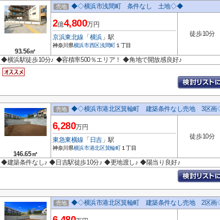
◆◇横浜市浅間町 条件なし 土地◇◆
売地
2
4,800
億
万円
徒歩10分
京浜東北線
「
横浜
」駅
神奈川県
横浜市西区
浅間町
１丁目
93.56㎡
◆横浜駅徒歩10分♪ ◆容積率500％エリア！ ◆角地で開放感良好♪
◆◇横浜市港北区箕輪町 建築条件なし売地 3区画
売地
6,280
万円
徒歩10分
東急東横線
「
日吉
」駅
神奈川県
横浜市港北区
箕輪町
１丁目
146.65㎡
◆建築条件なし♪ ◆日吉駅徒歩10分♪ ◆更地渡し♪ ◆陽当り良好♪
◆◇横浜市港北区箕輪町 建築条件なし売地 2区画
売地
6,480