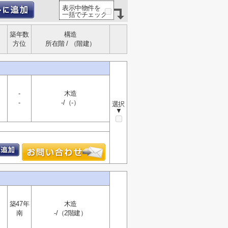
表示中物件を
一括でチェック
築年数
構造
方位
所在階 / （階建）
-
木造
-
-/（-）
選択
▼
築47年
木造
南
-/（2階建）