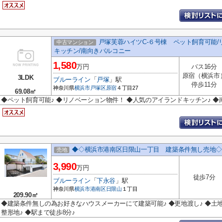
戸塚芙蓉ハイツC-６号棟 ペット飼育可能/
中古マンション
キッチン/南向きバルコニー
1,580
万円
バス16分
原宿（横浜市
3LDK
ブルーライン
「
戸塚
」駅
停歩11分
神奈川県
横浜市戸塚区
原宿
４丁目27
69.08㎡
◆ペット飼育可能♪ ◆リノベーション物件！ ◆人気のアイランドキッチン♪ 
◆◇横浜市港南区日限山一丁目 建築条件無し売地◇
売地
3,990
万円
徒歩7分
ブルーライン
「
下永谷
」駅
神奈川県
横浜市港南区
日限山
１丁目
209.90㎡
◆建築条件無しの為お好きなハウスメーカーにて建築可能♪ ◆更地渡し♪ ◆土地
整形地♪ ◆駅まで徒歩8分♪