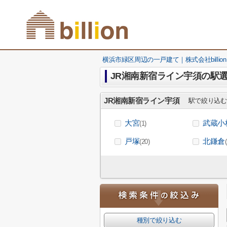
横浜市緑区周辺の一戸建て｜株式会社billion
JR湘南新宿ライン宇須の駅
JR湘南新宿ライン宇須
駅で絞り込む
大宮
武蔵小
(1)
戸塚
北鎌倉
(20)
種別で絞り込む