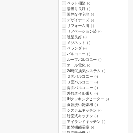
ペット相談
(-)
陽当り良好
(-)
閑静な住宅地
(-)
デザイナーズ
(-)
リフォーム済
(-)
リノベーション済
(-)
眺望良好
(-)
メゾネット
(-)
ベランダ
(-)
バルコニー
(-)
ルーフバルコニー
(-)
オール電化
(-)
24時間換気システム
(-)
２面バルコニー
(-)
３面バルコニー
(-)
両面バルコニー
(-)
外観タイル張り
(-)
IHクッキングヒーター
(-)
食器洗い乾燥機
(-)
システムキッチン
(-)
対面式キッチン
(-)
アイランドキッチン
(-)
追焚機能浴室
(-)
浴室乾燥機