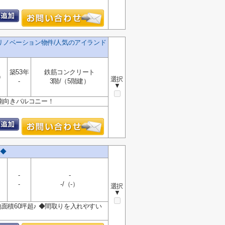
リノベーション物件/人気のアイランド
築53年
鉄筋コンクリート
）
選択
-
3階/（5階建）
▼
◆南向きバルコニー！
◆
-
-
-
-/（-）
選択
▼
面積60坪超♪ ◆間取りを入れやすい