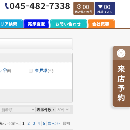
00
00
ケ谷
東戸塚
(6)
(20)
表示件数：
表示
<<前へ
1
2
3
4
5
次へ>>
最初