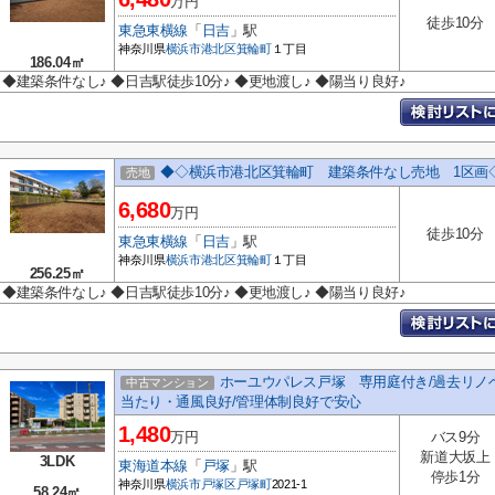
万円
徒歩10分
東急東横線
「
日吉
」駅
神奈川県
横浜市港北区
箕輪町
１丁目
186.04㎡
◆建築条件なし♪ ◆日吉駅徒歩10分♪ ◆更地渡し♪ ◆陽当り良好♪
◆◇横浜市港北区箕輪町 建築条件なし売地 1区画
売地
6,680
万円
徒歩10分
東急東横線
「
日吉
」駅
神奈川県
横浜市港北区
箕輪町
１丁目
256.25㎡
◆建築条件なし♪ ◆日吉駅徒歩10分♪ ◆更地渡し♪ ◆陽当り良好♪
ホーユウパレス戸塚 専用庭付き/過去リノベ
中古マンション
当たり・通風良好/管理体制良好で安心
1,480
万円
バス9分
新道大坂上
3LDK
東海道本線
「
戸塚
」駅
停歩1分
神奈川県
横浜市戸塚区
戸塚町
2021-1
58.24㎡