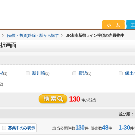
>
(売買・投資)路線・駅から探す
>
JR湘南新宿ライン宇須の売買物件
選択画面
杉
新川崎
横浜
保土
(1)
(3)
(3)
(2)
130
件が該当
並び順：
130
48
1-30
募集中のみ表示
該当公開件数
件 販売数
件
件