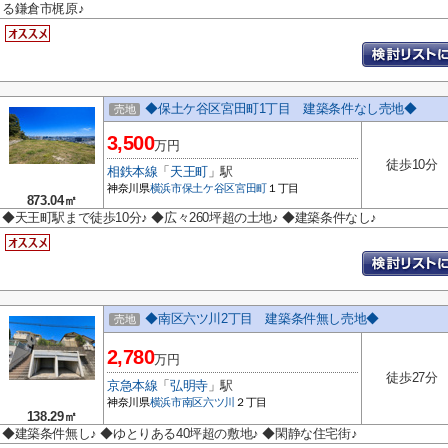
る鎌倉市梶原♪
◆保土ケ谷区宮田町1丁目 建築条件なし売地◆
売地
3,500
万円
徒歩10分
相鉄本線
「
天王町
」駅
神奈川県
横浜市保土ケ谷区
宮田町
１丁目
873.04㎡
◆天王町駅まで徒歩10分♪ ◆広々260坪超の土地♪ ◆建築条件なし♪
◆南区六ツ川2丁目 建築条件無し売地◆
売地
2,780
万円
徒歩27分
京急本線
「
弘明寺
」駅
神奈川県
横浜市南区
六ツ川
２丁目
138.29㎡
◆建築条件無し♪ ◆ゆとりある40坪超の敷地♪ ◆閑静な住宅街♪