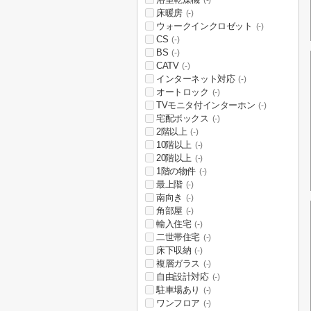
(-)
床暖房
(-)
ウォークインクロゼット
(-)
CS
(-)
BS
(-)
CATV
(-)
インターネット対応
(-)
オートロック
(-)
TVモニタ付インターホン
(-)
宅配ボックス
(-)
2階以上
(-)
10階以上
(-)
20階以上
(-)
1階の物件
(-)
最上階
(-)
南向き
(-)
角部屋
(-)
輸入住宅
(-)
二世帯住宅
(-)
床下収納
(-)
複層ガラス
(-)
自由設計対応
(-)
駐車場あり
(-)
ワンフロア
(-)