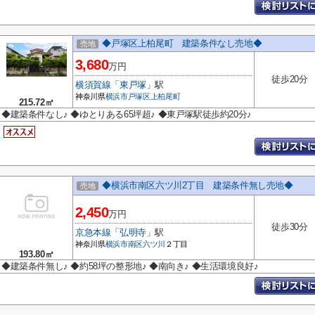
◆戸塚区上柏尾町 建築条件なし売地◆
売地
3,680
万円
徒歩20分
横須賀線
「
東戸塚
」駅
神奈川県
横浜市戸塚区
上柏尾町
215.72㎡
◆建築条件なし♪ ◆ゆとりある65坪超♪ ◆東戸塚駅徒歩約20分♪
◆横浜市南区六ツ川2丁目 建築条件無し売地◆
売地
2,450
万円
徒歩30分
京急本線
「
弘明寺
」駅
神奈川県
横浜市南区
六ツ川
２丁目
193.80㎡
◆建築条件無し♪ ◆約58坪の整形地♪ ◆南向き♪ ◆生活環境良好♪