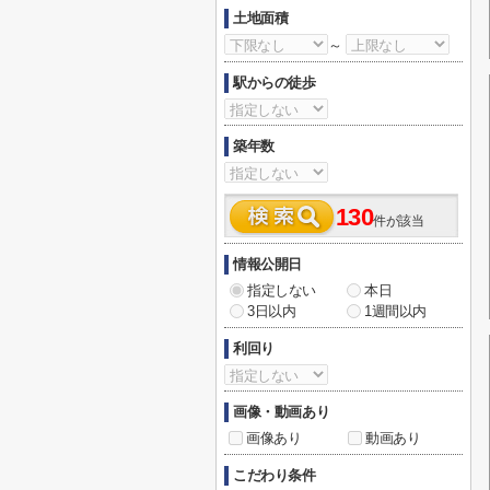
土地面積
～
駅からの徒歩
築年数
130
件が該当
情報公開日
指定しない
本日
3日以内
1週間以内
利回り
画像・動画あり
画像あり
動画あり
こだわり条件