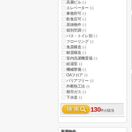
高層ビル
(-)
エレベーター
(-)
事務所可
(-)
飲食店可
(-)
居抜物件
(-)
個別空調
(-)
バス・トイレ別
(-)
フローリング
(-)
免震構造
(-)
耐震構造
(-)
室内洗濯機置場
(-)
給湯室
(-)
機械警備
(-)
OAフロア
(-)
バリアフリー
(-)
外断熱工法
(-)
都市ガス
(-)
下水道
(-)
130
件が該当
新着物件