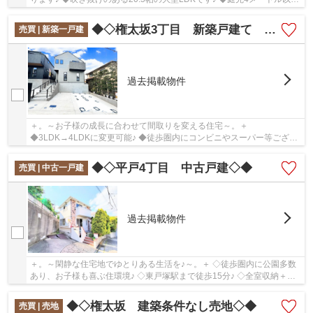
あり解放感があります♪
◆◇権太坂3丁目 新築戸建て 全2棟◇◆
売買 | 新築一戸建
過去掲載物件
＋。～お子様の成長に合わせて間取りを変える住宅～。＋
◆3LDK→4LDKに変更可能♪ ◆徒歩圏内にコンビニやスーパー等ござい
ます♪ ◆通勤通学に便利♪豊富なバス便♪
◆◇平戸4丁目 中古戸建◇◆
売買 | 中古一戸建
過去掲載物件
＋。～閑静な住宅地でゆとりある生活を♪～。＋ ◇徒歩圏内に公園多数
あり、お子様も喜ぶ住環境♪ ◇東戸塚駅まで徒歩15分♪ ◇全室収納＋
WIC＋床下収納＋階段下収納♪
◆◇権太坂 建築条件なし売地◇◆
売買 | 売地