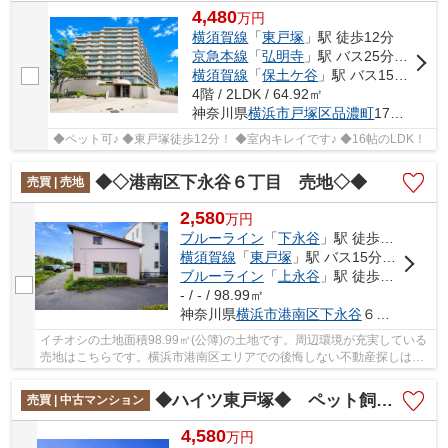
4,480
万
円
横須賀線
「
東戸塚
」駅 徒歩12分
京急本線
「
弘明寺
」駅 バス25分 「東戸塚駅東口」 停歩15分
横須賀線
「
保土ケ谷
」駅 バス15分 「境木中学校前」 停歩8分
4階 / 2LDK / 64.92㎡
神奈川県
横浜市戸塚区
品濃町
1778-1
◆ペット可♪ ◆東戸塚徒歩12分！ ◆室内キレイです♪ ◆16帖のLDK！
◆◇港南区下永谷６丁目 売地◇◆
売買 | 売地
2,580
万
円
ブルーライン
「
下永谷
」駅 徒歩17分
横須賀線
「
東戸塚
」駅 バス15分 「般若寺橋」 停歩3分
ブルーライン
「
上永谷
」駅 徒歩26分
- / - / 98.99㎡
神奈川県
横浜市港南区
下永谷
６丁目9-12
イチオシの土地面積98.99㎡(公簿)の土地です。周辺環境が充実している
売地はこちらです。横浜市港南区エリアでの後悔しない不動産探しは
billionにお任せください。多面的にアドバイス...
◆ハイツ東戸塚◆ ペット飼育可能で大切な家族と暮らせる快適空間/リノベーション済で室内美麗、水回りも一新され安心！/東戸塚駅徒歩16分、LDK約20帖のゆとりある開放的な住まい
売買 | 中古マンション
4,580
万
円