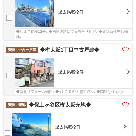
過去掲載物件
◆駅まで徒歩12分♪ ◆南側道路にて日当たり良好♪ ◆建築条件無し売
地♪
◆権太坂1丁目中古戸建◆
売買 | 中古一戸建
過去掲載物件
◆新規リフォーム物件♪ ◆5ＬＤＫの大型間取り♪ ◆閑静な住宅地♪
◆保土ヶ谷区権太坂売地◆
売買 | 売地
過去掲載物件