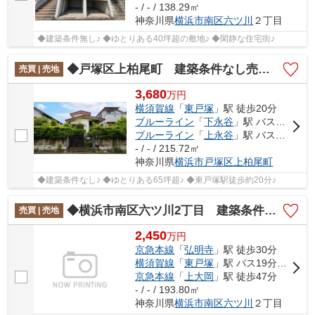
- / - / 138.29㎡
神奈川県
横浜市南区
六ツ川
２丁目
◆建築条件無し♪ ◆ゆとりある40坪超の敷地♪ ◆閑静な住宅街♪
◆戸塚区上柏尾町 建築条件なし売地◆
売買 | 売地
3,680
万
円
横須賀線
「
東戸塚
」駅 徒歩20分
ブルーライン
「
下永谷
」駅 バス6分 「品濃口」 停歩6分
ブルーライン
「
上永谷
」駅 バス13分 「品濃口」 停歩6分
- / - / 215.72㎡
神奈川県
横浜市戸塚区
上柏尾町
◆建築条件なし♪ ◆ゆとりある65坪超♪ ◆東戸塚駅徒歩約20分♪
◆横浜市南区六ツ川2丁目 建築条件無し売地◆
売買 | 売地
2,450
万
円
京急本線
「
弘明寺
」駅 徒歩30分
横須賀線
「
東戸塚
」駅 バス19分 「引越坂」 停歩4分
京急本線
「
上大岡
」駅 徒歩47分
- / - / 193.80㎡
神奈川県
横浜市南区
六ツ川
２丁目