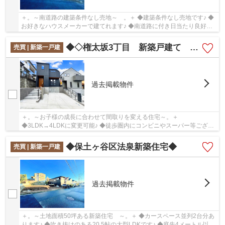
＋。～南道路の建築条件なし売地～ 。＋ ◆建築条件なし売地です♪ ◆
お好きなハウスメーカーで建てれます♪ ◆南道路に付き日当たり良好で
す♪ ◆土地面積38坪あります♪
◆◇権太坂3丁目 新築戸建て 全2棟◇◆
売買 | 新築一戸建
過去掲載物件
＋。～お子様の成長に合わせて間取りを変える住宅～。＋
◆3LDK→4LDKに変更可能♪ ◆徒歩圏内にコンビニやスーパー等ござい
ます♪ ◆通勤通学に便利♪豊富なバス便♪
◆保土ヶ谷区法泉新築住宅◆
売買 | 新築一戸建
過去掲載物件
＋。～土地面積50坪ある新築住宅 ～。＋ ◆カースペース並列2台分あ
ります♪ ◆吹き抜けのある20.5帖の大型LDKです♪ ◆庭先4メートル以上