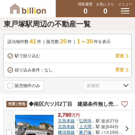
閲覧履歴
お気に入り
メニュー
0
0
東戸塚駅周辺の不動産一覧
41
20
1～30
該当物件数
件
販売数
件
件を表示
駅で絞り込む
変更
変更
絞り込み条件：
なし
販売物件のみ
◆南区六ツ川2丁目 建築条件無し売地◆
売買 | 売地
2,780
万
円
京急本線
「
弘明寺
」駅 徒歩27分
京急本線
「
上大岡
」駅 徒歩44分
横須賀線
「
東戸塚
」駅 バス19分 「引越坂」 停歩5分