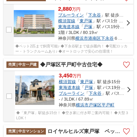
2,880
万
円
ブルーライン
「
下永谷
」駅 徒歩17分
横須賀線
「
東戸塚
」駅 バス1分 「柏尾台住宅入口」 停歩2分
東海道本線
「
戸塚
」駅 バス19分 「国道平戸」 停歩9分
1階 / 3LDK / 80.19㎡
神奈川県
横浜市港南区
下永谷
６丁目24-29
◆ペット2匹まで飼育可能♪ ◆下永谷駅まで徒歩圏内！ ◆宅配ロッカ
ー・トランクルームあり♪ ◆オートロックで安心の住環境！
◆戸塚区平戸町中古住宅◆
売買 | 中古一戸建
3,450
万
円
横須賀線
「
東戸塚
」駅 徒歩15分
東海道本線
「
戸塚
」駅 バス19分 「国道平戸」 停歩4分
ブルーライン
「
下永谷
」駅 バス6分 「品濃口」 停歩3分
- / 3LDK / 67.89㎡
神奈川県
横浜市戸塚区
平戸町
◆「東戸塚」駅徒歩15分！ ◆空き家に付き即ご案内可能！ ◆大型３
LDK！
ロイヤルヒルズ東戸塚 ペット可/東戸塚徒歩12分/室内キレイです/16帖のLDK
売買 | 中古マンション