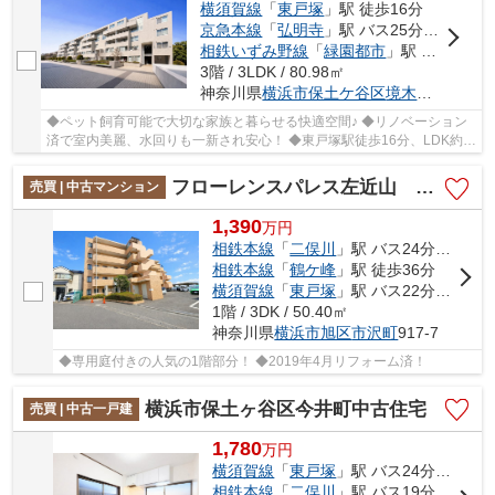
横須賀線
「
東戸塚
」駅 徒歩16分
京急本線
「
弘明寺
」駅 バス25分 「東戸塚駅東口」 停歩17分
相鉄いずみ野線
「
緑園都市
」駅 バス17分 「東戸塚駅東口」 停歩16分
3階 / 3LDK / 80.98㎡
神奈川県
横浜市保土ケ谷区
境木本町
66-1
◆ペット飼育可能で大切な家族と暮らせる快適空間♪ ◆リノベーション
済で室内美麗、水回りも一新され安心！ ◆東戸塚駅徒歩16分、LDK約
20帖のゆとりある開放的な住まい♪
フローレンスパレス左近山 専用庭付きの人気の1階部分/2019年4月リフォーム済
売買 | 中古マンション
1,390
万
円
相鉄本線
「
二俣川
」駅 バス24分 「左近山第４」 停歩5分
相鉄本線
「
鶴ケ峰
」駅 徒歩36分
横須賀線
「
東戸塚
」駅 バス22分 「左近山第５」 停歩6分
1階 / 3DK / 50.40㎡
神奈川県
横浜市旭区
市沢町
917-7
◆専用庭付きの人気の1階部分！ ◆2019年4月リフォーム済！
横浜市保土ヶ谷区今井町中古住宅
売買 | 中古一戸建
1,780
万
円
横須賀線
「
東戸塚
」駅 バス24分 「左近山第４」 停歩6分
相鉄本線
「
二俣川
」駅 バス19分 「美立橋」 停歩3分