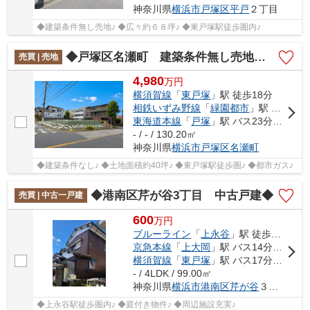
神奈川県
横浜市戸塚区
平戸
２丁目
◆建築条件無し売地♪ ◆広々約６８坪♪ ◆東戸塚駅徒歩圏内♪
◆戸塚区名瀬町 建築条件無し売地 C区画◆
売買 | 売地
4,980
万
円
横須賀線
「
東戸塚
」駅 徒歩18分
相鉄いずみ野線
「
緑園都市
」駅 徒歩34分
東海道本線
「
戸塚
」駅 バス23分 「公園前〔戸塚区名瀬町〕」 停歩2分
- / - / 130.20㎡
神奈川県
横浜市戸塚区
名瀬町
◆建築条件なし♪ ◆土地面積約40坪♪ ◆東戸塚駅徒歩圏♪ ◆都市ガス♪
◆港南区芹が谷3丁目 中古戸建◆
売買 | 中古一戸建
600
万
円
ブルーライン
「
上永谷
」駅 徒歩22分
京急本線
「
上大岡
」駅 バス14分 「芹が谷」 停歩6分
横須賀線
「
東戸塚
」駅 バス17分 「澁谷台」 停歩2分
- / 4LDK / 99.00㎡
神奈川県
横浜市港南区
芹が谷
３丁目
◆上永谷駅徒歩圏内♪ ◆庭付き物件♪ ◆周辺施設充実♪