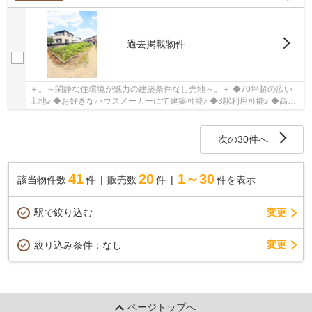
過去掲載物件
＋。～閑静な住環境が魅力の建築条件なし売地～。＋ ◆70坪超の広い
土地♪ ◆お好きなハウスメーカーにて建築可能♪ ◆3駅利用可能♪ ◆高い
建物がなく日当り開放感良好♪
次の30件へ
41
20
1～30
該当物件数
件
販売数
件
件を表示
駅で絞り込む
変更
変更
絞り込み条件：
なし
ページトップへ