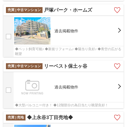
戸塚パーク・ホームズ
売買 | 中古マンション
過去掲載物件
◆ペット飼育可能♪ ◆新規リフォーム♪ ◆陽当り良好♪ ◆青空の広がる
眺望
リーベスト保土ヶ谷
売買 | 中古マンション
過去掲載物件
◆大型バルコニー付き！ ◆12階部分の為日当たり眺望良好！
◆上永谷3丁目売地◆
売買 | 売地