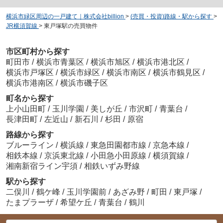
横浜市緑区周辺の一戸建て｜株式会社billion
>
(売買・投資)路線・駅から探す
>
JR横須賀線
>
東戸塚駅の売買物件
市区町村から探す
町田市
/
横浜市青葉区
/
横浜市旭区
/
横浜市港北区
/
横浜市戸塚区
/
横浜市緑区
/
横浜市南区
/
横浜市鶴見区
/
横浜市港南区
/
横浜市磯子区
町名から探す
上小山田町
/
玉川学園
/
美しが丘
/
市沢町
/
青葉台
/
長津田町
/
左近山
/
新石川
/
杉田
/
原宿
路線から探す
ブルーライン
/
横浜線
/
東急田園都市線
/
京急本線
/
相鉄本線
/
京浜東北線
/
小田急小田原線
/
横須賀線
/
湘南新宿ライン宇須
/
相鉄いずみ野線
駅から探す
二俣川
/
鶴ケ峰
/
玉川学園前
/
あざみ野
/
町田
/
東戸塚
/
たまプラーザ
/
希望ケ丘
/
青葉台
/
鶴川