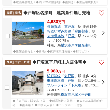
◆建築条件無し♪ ◆約58坪の整形地♪ ◆南向き♪ ◆生活環境良好♪
◆戸塚区名瀬町 建築条件無し売地 A区画◆
売買 | 売地
4,680
万
円
横須賀線
「
東戸塚
」駅 徒歩18分
相鉄いずみ野線
「
緑園都市
」駅 徒歩34分
東海道本線
「
戸塚
」駅 バス23分 「公園前〔戸塚区名瀬町〕」 停歩2分
- / - / 100.75㎡
神奈川県
横浜市戸塚区
名瀬町
◆建築条件なし♪ ◆角地♪ ◆東戸塚駅徒歩圏♪ ◆都市ガス♪
◆戸塚区平戸町未入居住宅◆
売買 | 中古一戸建
5,980
万
円
横須賀線
「
東戸塚
」駅 徒歩14分
東海道本線
「
戸塚
」駅 バス19分 「国道平戸」 停歩5分
ブルーライン
「
下永谷
」駅 バス6分 「品濃口」 停歩6分
- / 3LDK / 86.12㎡
神奈川県
横浜市戸塚区
平戸町
◆「東戸塚」駅徒歩14分！ ◆耐震等級３取得！ ◆省エネ基準適合住
宅！ ◆南道路！ ◆築後未入居！ ◆カップボード付き！