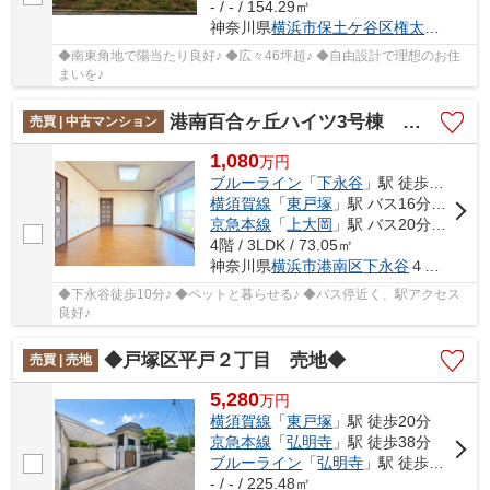
- / - / 154.29㎡
神奈川県
横浜市保土ケ谷区
権太坂
１丁目
◆南東角地で陽当たり良好♪ ◆広々46坪超♪ ◆自由設計で理想のお住
まいを♪
港南百合ヶ丘ハイツ3号棟 下永谷徒歩10分/バス停近く、駅アクセス良好/ペットと暮らせる
売買 | 中古マンション
1,080
万
円
ブルーライン
「
下永谷
」駅 徒歩10分
横須賀線
「
東戸塚
」駅 バス16分 「中永谷」 停歩6分
京急本線
「
上大岡
」駅 バス20分 「中永谷」 停歩6分
4階 / 3LDK / 73.05㎡
神奈川県
横浜市港南区
下永谷
４丁目1-3
◆下永谷徒歩10分♪ ◆ペットと暮らせる♪ ◆バス停近く、駅アクセス
良好♪
◆戸塚区平戸２丁目 売地◆
売買 | 売地
5,280
万
円
横須賀線
「
東戸塚
」駅 徒歩20分
京急本線
「
弘明寺
」駅 徒歩38分
ブルーライン
「
弘明寺
」駅 徒歩45分
- / - / 225.48㎡