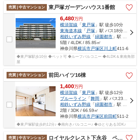
東戸塚ガーデンハウス1番館
売買 | 中古マンション
6,480
万
円
横須賀線
「
東戸塚
」駅 徒歩10分
東海道本線
「
戸塚
」駅 バス18分 「前田ハイツ前」 停歩4分
相鉄いずみ野線
「
緑園都市
」駅 徒歩44分
5階 / 4LDK / 85.85㎡
神奈川県
横浜市戸塚区
川上町
411-6
◆東戸塚駅歩10分 ◆ペット可 ◆ルーフバルコニー ◆4LDK＆東南角部
屋
前田ハイツ16棟
売買 | 中古マンション
1,400
万
円
横須賀線
「
東戸塚
」駅 徒歩12分
ブルーライン
「
舞岡
」駅 バス23分 「前田ハイツ前」 停歩3分
相鉄いずみ野線
「
緑園都市
」駅 バス14分 「前田ハイツ前」 停歩3分
2階 / 3DK / 66.59㎡
神奈川県
横浜市戸塚区
前田町
511-2
◆東戸塚駅徒歩約12分♪ ◆南向きバルコニー♪ ◆ゆとりある3DK♪
ロイヤルクレスト下永谷 ペット2匹まで飼育可能/下永谷駅まで徒歩圏内/宅配ロッカー・トランクルームあり/オートロックで安心の住環境
売買 | 中古マンション