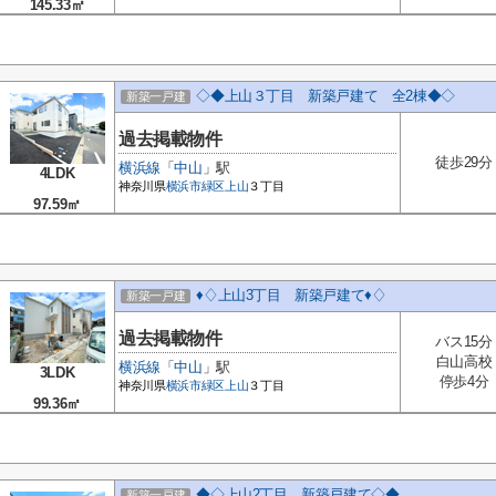
145.33㎡
◇◆上山３丁目 新築戸建て 全2棟◆◇
新築一戸建
過去掲載物件
徒歩29分
横浜線
「
中山
」駅
4LDK
神奈川県
横浜市緑区
上山
３丁目
97.59㎡
♦♢上山3丁目 新築戸建て♦♢
新築一戸建
過去掲載物件
バス15分
白山高校
横浜線
「
中山
」駅
3LDK
停歩4分
神奈川県
横浜市緑区
上山
３丁目
99.36㎡
◆◇上山2丁目 新築戸建て◇◆
新築一戸建