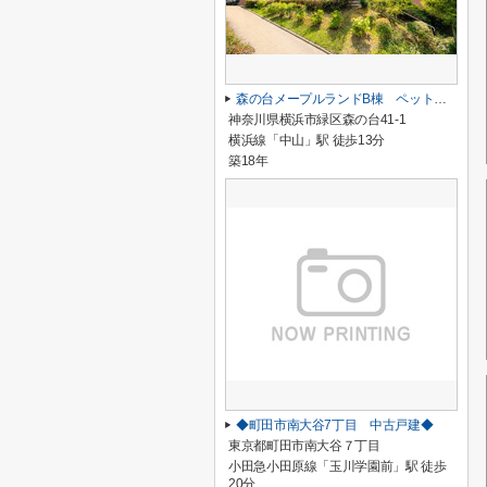
森の台メープルランドB棟 ペット飼育可/専用P・専用庭有/専有スペース110㎡超/中山駅13分/オートロック有
神奈川県横浜市緑区森の台41-1
横浜線「中山」駅 徒歩13分
築18年
◆町田市南大谷7丁目 中古戸建◆
東京都町田市南大谷７丁目
小田急小田原線「玉川学園前」駅 徒歩
20分