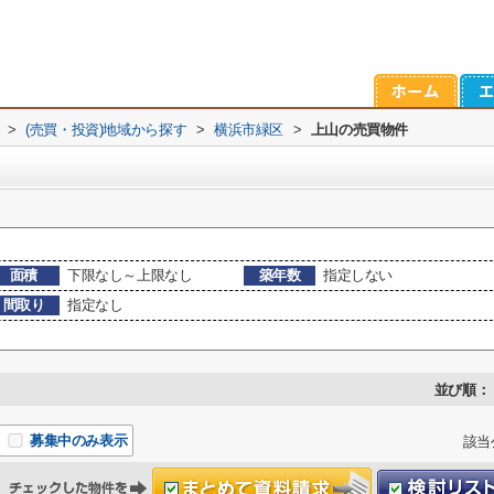
>
(売買・投資)地域から探す
>
横浜市緑区
>
上山の売買物件
面積
下限なし～上限なし
築年数
指定しない
間取り
指定なし
並び順：
募集中のみ表示
該当