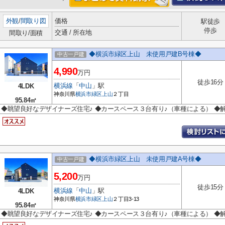
外観
/
間取り図
価格
駅徒歩
停歩
交通 / 所在地
間取り/面積
◆横浜市緑区上山 未使用戸建B号棟◆
中古一戸建
4,990
万円
徒歩16分
横浜線
「
中山
」駅
4LDK
神奈川県
横浜市緑区
上山
２丁目
95.84㎡
◆眺望良好なデザイナーズ住宅♪ ◆カースペース３台有り♪（車種による） ◆
◆横浜市緑区上山 未使用戸建A号棟◆
中古一戸建
5,200
万円
徒歩15分
横浜線
「
中山
」駅
4LDK
神奈川県
横浜市緑区
上山
２丁目3-13
95.84㎡
◆眺望良好なデザイナーズ住宅♪ ◆カースペース３台有り♪（車種による） ◆