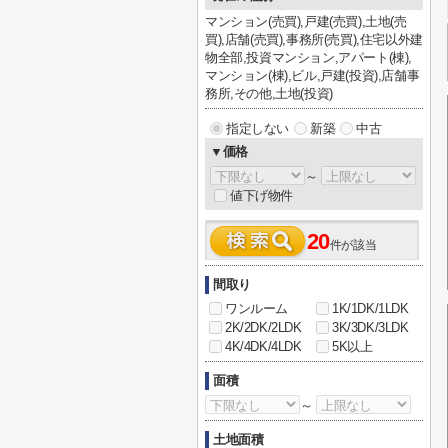
マンション(売買),戸建(売買),土地(売
買),店舗(売買),事務所(売買),住宅以外建
物全部,投資マンション,アパート(棟),
マンション(棟),ビル,戸建(投資),店舗事
務所,その他,土地(投資)
指定しない
新築
中古
▼価格
～
値下げ物件
20
件が該当
間取り
ワンルーム
1K/1DK/1LDK
2K/2DK/2LDK
3K/3DK/3LDK
4K/4DK/4LDK
5K以上
面積
～
土地面積