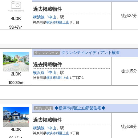
過去掲載物件
徒歩27分
横浜線
「
中山
」駅
4LDK
神奈川県
横浜市緑区
上山
３丁目
99.47㎡
グランシティレイディアント横濱
中古マンション
過去掲載物件
徒歩15分
横浜線
「
中山
」駅
2LDK
神奈川県
横浜市緑区
上山
１丁目7-1
100.30㎡
◆横浜市緑区上山新築住宅◆
新築一戸建
過去掲載物件
徒歩28分
横浜線
「
中山
」駅
4LDK
神奈川県
横浜市緑区
上山
３丁目