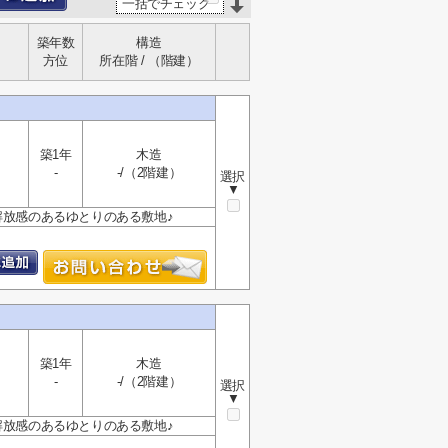
一括でチェック
築年数
構造
方位
所在階 / （階建）
築1年
木造
-
-/（2階建）
選択
▼
解放感のあるゆとりのある敷地♪
築1年
木造
-
-/（2階建）
選択
▼
解放感のあるゆとりのある敷地♪