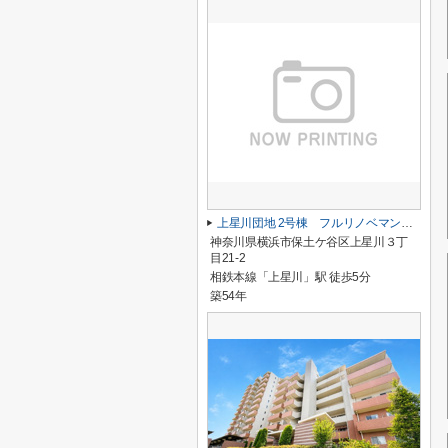
上星川団地 2号棟 フルリノベマンション/上星川駅約6分/周辺商業施設充実
神奈川県横浜市保土ケ谷区上星川３丁
目21-2
相鉄本線「上星川」駅 徒歩5分
築54年