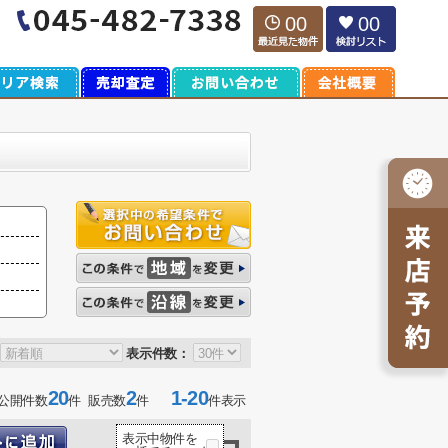
00
00
表示件数：
20
2
1-20
公開件数
件 販売数
件
件表示
表示中物件を