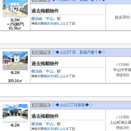
過去掲載物件
徒歩20分
横浜線
「
中山
」駅
1LDK
神奈川県
横浜市緑区
上山
２丁目
＋2S(納戸)
81.56㎡
◇◆上山3丁目 新築戸建て◆◇
新築一戸建
過去掲載物件
バス6分
中山中学
横浜線
「
中山
」駅
4LDK
停歩9分
神奈川県
横浜市緑区
上山
３丁目
105.16㎡
◇◆上山三丁目新築◆◇
新築一戸建
過去掲載物件
バス9分
上山町南公
横浜線
「
中山
」駅
4LDK
停歩3分
神奈川県
横浜市緑区
上山
３丁目