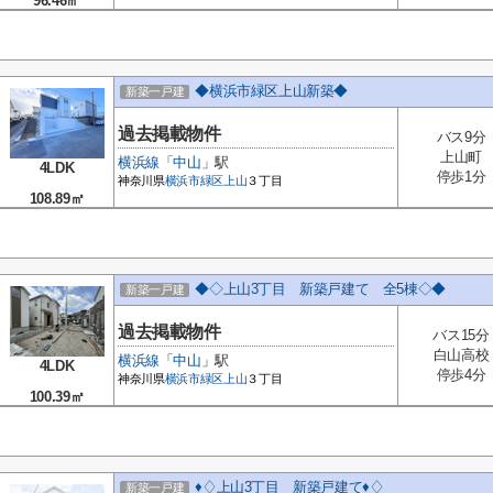
96.46㎡
◆横浜市緑区上山新築◆
新築一戸建
過去掲載物件
バス9分
上山町
横浜線
「
中山
」駅
4LDK
停歩1分
神奈川県
横浜市緑区
上山
３丁目
108.89㎡
◆◇上山3丁目 新築戸建て 全5棟◇◆
新築一戸建
過去掲載物件
バス15分
白山高校
横浜線
「
中山
」駅
4LDK
停歩4分
神奈川県
横浜市緑区
上山
３丁目
100.39㎡
♦♢上山3丁目 新築戸建て♦♢
新築一戸建