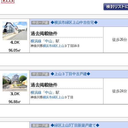
◆横浜市緑区上山中古住宅◆
中古一戸建
過去掲載物件
徒歩26分
横浜線
「
中山
」駅
4LDK
神奈川県
横浜市緑区
上山
３丁目16-3
96.05㎡
◆上山３丁目中古戸建◆
中古一戸建
過去掲載物件
徒歩24分
横浜線
「
中山
」駅
3LDK
神奈川県
横浜市緑区
上山
３丁目
96.88㎡
◆緑区上山3丁目新築戸建て◆
新築一戸建