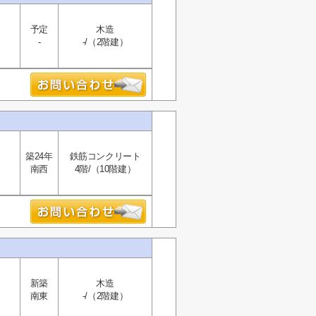
予定
木造
-
-/（2階建）
築24年
鉄筋コンクリート
南西
4階/（10階建）
新築
木造
南東
-/（2階建）