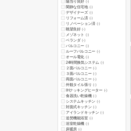
陽当り良好
(-)
閑静な住宅地
(-)
デザイナーズ
(-)
リフォーム済
(-)
リノベーション済
(-)
眺望良好
(-)
メゾネット
(-)
ベランダ
(-)
バルコニー
(-)
ルーフバルコニー
(-)
オール電化
(-)
24時間換気システム
(-)
２面バルコニー
(-)
３面バルコニー
(-)
両面バルコニー
(-)
外観タイル張り
(-)
IHクッキングヒーター
(-)
食器洗い乾燥機
(-)
システムキッチン
(-)
対面式キッチン
(-)
アイランドキッチン
(-)
追焚機能浴室
(-)
浴室乾燥機
(-)
床暖房
(-)