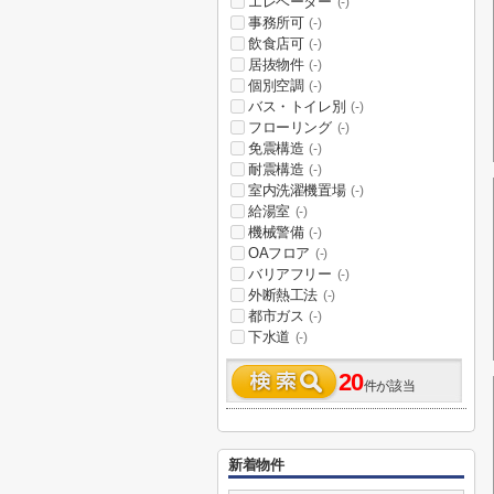
エレベーター
(-)
事務所可
(-)
飲食店可
(-)
居抜物件
(-)
個別空調
(-)
バス・トイレ別
(-)
フローリング
(-)
免震構造
(-)
耐震構造
(-)
室内洗濯機置場
(-)
給湯室
(-)
機械警備
(-)
OAフロア
(-)
バリアフリー
(-)
外断熱工法
(-)
都市ガス
(-)
下水道
(-)
20
件が該当
新着物件