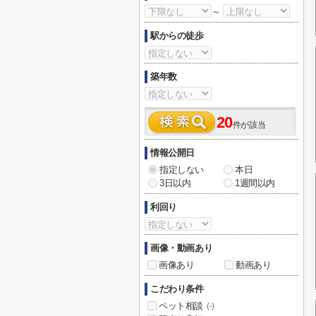
～
駅からの徒歩
築年数
20
件が該当
情報公開日
指定しない
本日
3日以内
1週間以内
利回り
画像・動画あり
画像あり
動画あり
こだわり条件
ペット相談
(-)