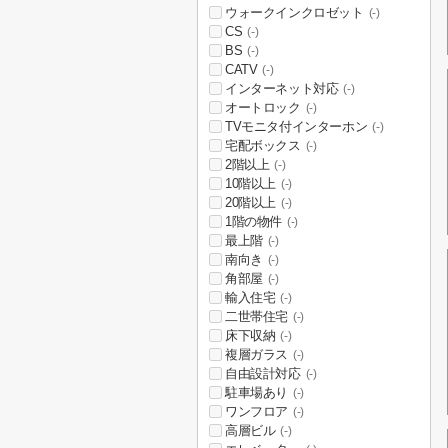
ウォークインクロゼット
(-)
CS
(-)
BS
(-)
CATV
(-)
インターネット対応
(-)
オートロック
(-)
TVモニタ付インターホン
(-)
宅配ボックス
(-)
2階以上
(-)
10階以上
(-)
20階以上
(-)
1階の物件
(-)
最上階
(-)
南向き
(-)
角部屋
(-)
輸入住宅
(-)
二世帯住宅
(-)
床下収納
(-)
複層ガラス
(-)
自由設計対応
(-)
駐車場あり
(-)
ワンフロア
(-)
高層ビル
(-)