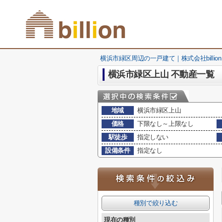
横浜市緑区周辺の一戸建て｜株式会社billion
横浜市緑区上山 不動産一覧
地域
横浜市緑区上山
価格
下限なし～上限なし
駅徒歩
指定しない
設備条件
指定なし
種別で絞り込む
現在の種別