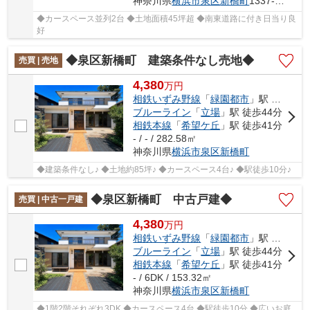
神奈川県
横浜市泉区
新橋町
1337-45
◆カースペース並列2台 ◆土地面積45坪超 ◆南東道路に付き日当り良
好
◆泉区新橋町 建築条件なし売地◆
売買 | 売地
4,380
万
円
相鉄いずみ野線
「
緑園都市
」駅 徒歩10分
ブルーライン
「
立場
」駅 徒歩44分
相鉄本線
「
希望ケ丘
」駅 徒歩41分
- / - / 282.58㎡
神奈川県
横浜市泉区
新橋町
◆建築条件なし♪ ◆土地約85坪♪ ◆カースペース4台♪ ◆駅徒歩10分♪
◆泉区新橋町 中古戸建◆
売買 | 中古一戸建
4,380
万
円
相鉄いずみ野線
「
緑園都市
」駅 徒歩10分
ブルーライン
「
立場
」駅 徒歩44分
相鉄本線
「
希望ケ丘
」駅 徒歩41分
- / 6DK / 153.32㎡
神奈川県
横浜市泉区
新橋町
◆1階2階それぞれ3DK ◆カースペース4台 ◆駅徒歩10分 ◆広いお庭