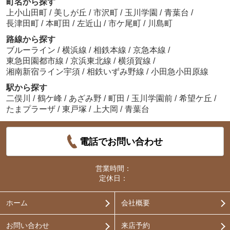
町名から探す
上小山田町
/
美しが丘
/
市沢町
/
玉川学園
/
青葉台
/
長津田町
/
本町田
/
左近山
/
市ケ尾町
/
川島町
路線から探す
ブルーライン
/
横浜線
/
相鉄本線
/
京急本線
/
東急田園都市線
/
京浜東北線
/
横須賀線
/
湘南新宿ライン宇須
/
相鉄いずみ野線
/
小田急小田原線
駅から探す
二俣川
/
鶴ケ峰
/
あざみ野
/
町田
/
玉川学園前
/
希望ケ丘
/
たまプラーザ
/
東戸塚
/
上大岡
/
青葉台
電話でお問い合わせ
営業時間：
定休日：
ホーム
会社概要
お問い合わせ
来店予約