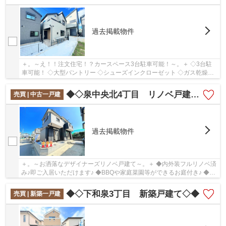
過去掲載物件
＋。～え！！注文住宅！？カースペース3台駐車可能！～。＋ ◇3台駐
車可能！ ◇大型パントリー ◇シューズインクローゼット ◇ガス乾燥
機、乾太くん完備 ◇LDK18帖超
◆◇泉中央北4丁目 リノベ戸建て◇◆
売買 | 中古一戸建
過去掲載物件
＋。～お洒落なデザイナーズリノベ戸建て～。＋ ◆内外装フルリノベ済
み♪即ご入居いただけます♪ ◆BBQや家庭菜園等ができるお庭付き♪ ◆駅
までほぼフラットアプローチ♪
◆◇下和泉3丁目 新築戸建て◇◆
売買 | 新築一戸建