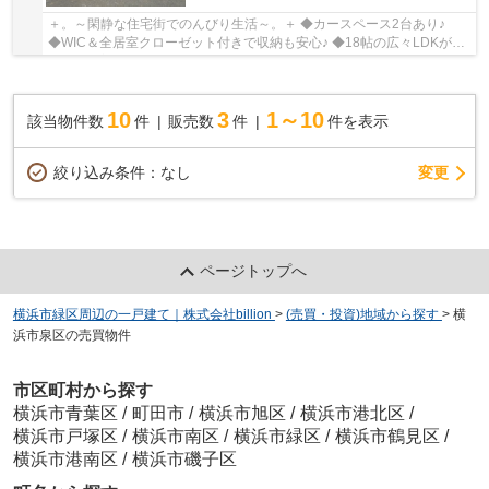
＋。～閑静な住宅街でのんびり生活～。＋ ◆カースペース2台あり♪
◆WIC＆全居室クローゼット付きで収納も安心♪ ◆18帖の広々LDKが魅
力♪ ◆各室2面採光♪
10
3
1～10
該当物件数
件
販売数
件
件を表示
変更
絞り込み条件：
なし
ページトップへ
横浜市緑区周辺の一戸建て｜株式会社billion
>
(売買・投資)地域から探す
>
横
浜市泉区の売買物件
市区町村から探す
横浜市青葉区
/
町田市
/
横浜市旭区
/
横浜市港北区
/
横浜市戸塚区
/
横浜市南区
/
横浜市緑区
/
横浜市鶴見区
/
横浜市港南区
/
横浜市磯子区