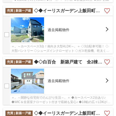
◇◆イーリスガーデン上飯田町 全6棟 F号棟◆◇
売買 | 新築一戸建
過去掲載物件
＋。～カースペース3台！南向き大型4LDK～。＋ ◇3台駐車可能！ ◇
大型パントリー ◇シューズインクローゼット ◇ガス乾燥機、乾太くん
完備 ◇LDK19帖超
◆◇白百合 新築戸建て 全2棟◇◆
売買 | 新築一戸建
過去掲載物件
＋。～閑静な住宅街でのんびり生活～。＋ ◆カースペース2台あり♪
◆WIC＆全居室クローゼット付きで収納も安心♪ ◆18帖の広々LDKが魅
力♪ ◆各室2面採光♪
◇◆イーリスガーデン上飯田町 全6棟 C号棟◆◇
売買 | 新築一戸建