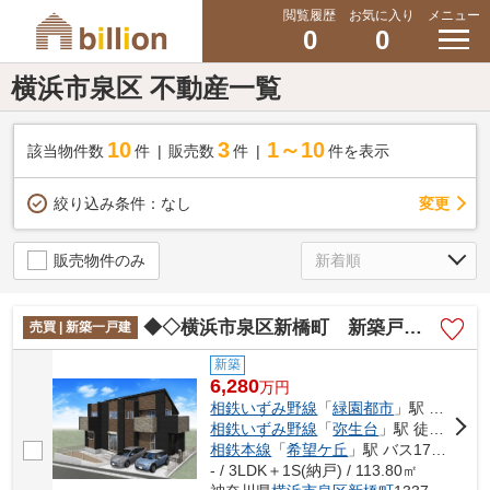
閲覧履歴
お気に入り
メニュー
0
0
横浜市泉区 不動産一覧
10
3
1～10
該当物件数
件
販売数
件
件を表示
変更
絞り込み条件：
なし
販売物件のみ
◆◇横浜市泉区新橋町 新築戸建て◇◆
売買 | 新築一戸建
新築
6,280
万
円
相鉄いずみ野線
「
緑園都市
」駅 徒歩11分
相鉄いずみ野線
「
弥生台
」駅 徒歩18分
相鉄本線
「
希望ケ丘
」駅 バス17分 「観音寺前（横浜市）」 停歩5分
- / 3LDK＋1S(納戸) / 113.80㎡