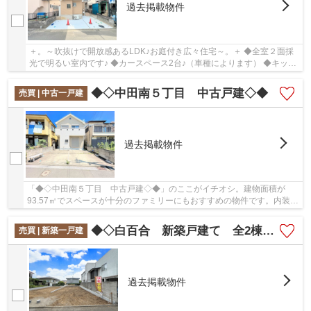
過去掲載物件
＋。～吹抜けで開放感あるLDK♪お庭付き広々住宅～。＋ ◆全室２面採
光で明るい室内です♪ ◆カースペース2台♪（車種によります） ◆キッチ
ンに大型のカップボード設置♪
◆◇中田南５丁目 中古戸建◇◆
売買 | 中古一戸建
過去掲載物件
「◆◇中田南５丁目 中古戸建◇◆」のここがイチオシ。建物面積が
93.57㎡でスペースが十分のファミリーにもおすすめの物件です。内装リ
フォーム済みなので、新しくなった住まいで生活を始...
◆◇白百合 新築戸建て 全2棟◇◆
売買 | 新築一戸建
過去掲載物件