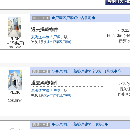
◆戸塚区戸塚町中古住宅◆
中古一戸建
過去掲載物件
バス12
日ノ出橋（神
東海道本線
「
戸塚
」駅
3LDK
停歩1
神奈川県
横浜市戸塚区
戸塚町
＋1S(納戸)
98.12㎡
◇◆戸塚町 新築戸建て全3棟 1号棟◆◇
新築一戸建
過去掲載物件
バス7
長久
東海道本線
「
戸塚
」駅
4LDK
停歩10
神奈川県
横浜市戸塚区
戸塚町
102.67㎡
◆◇戸塚町 新築戸建て 1棟◇◆
新築一戸建