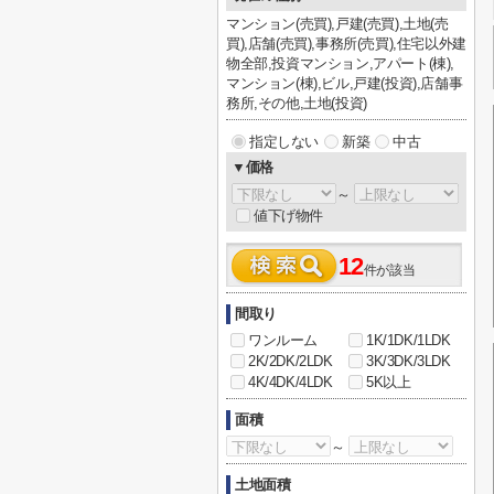
マンション(売買),戸建(売買),土地(売
買),店舗(売買),事務所(売買),住宅以外建
物全部,投資マンション,アパート(棟),
マンション(棟),ビル,戸建(投資),店舗事
務所,その他,土地(投資)
指定しない
新築
中古
▼価格
～
値下げ物件
12
件が該当
間取り
ワンルーム
1K/1DK/1LDK
2K/2DK/2LDK
3K/3DK/3LDK
4K/4DK/4LDK
5K以上
面積
～
土地面積