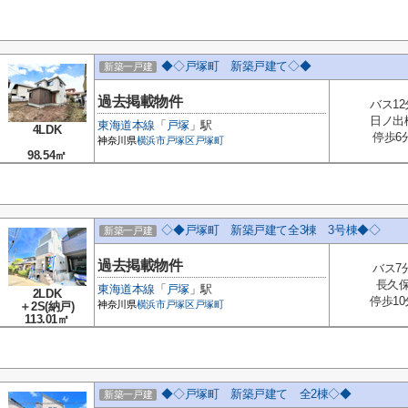
◆◇戸塚町 新築戸建て◇◆
新築一戸建
過去掲載物件
バス12
日ノ出
東海道本線
「
戸塚
」駅
4LDK
停歩6
神奈川県
横浜市戸塚区
戸塚町
98.54㎡
◇◆戸塚町 新築戸建て全3棟 3号棟◆◇
新築一戸建
過去掲載物件
バス7
長久
東海道本線
「
戸塚
」駅
2LDK
停歩10
神奈川県
横浜市戸塚区
戸塚町
＋2S(納戸)
113.01㎡
◆◇戸塚町 新築戸建て 全2棟◇◆
新築一戸建