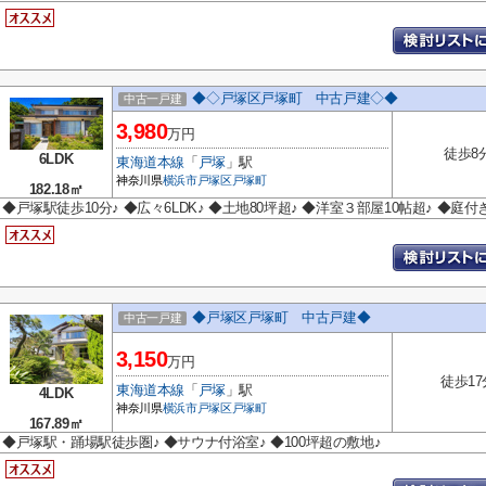
◆◇戸塚区戸塚町 中古戸建◇◆
中古一戸建
3,980
万円
徒歩8
6LDK
東海道本線
「
戸塚
」駅
神奈川県
横浜市戸塚区
戸塚町
182.18㎡
◆戸塚駅徒歩10分♪ ◆広々6LDK♪ ◆土地80坪超♪ ◆洋室３部屋10帖超♪ ◆庭
◆戸塚区戸塚町 中古戸建◆
中古一戸建
3,150
万円
徒歩17
東海道本線
「
戸塚
」駅
4LDK
神奈川県
横浜市戸塚区
戸塚町
167.89㎡
◆戸塚駅・踊場駅徒歩圏♪ ◆サウナ付浴室♪ ◆100坪超の敷地♪