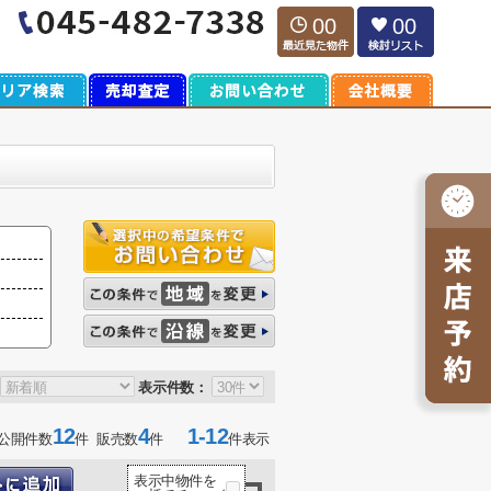
00
00
表示件数：
12
4
1-12
公開件数
件 販売数
件
件表示
表示中物件を