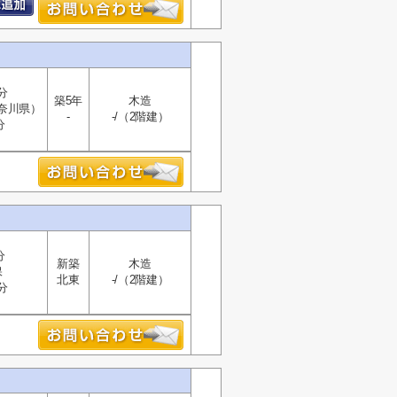
分
築5年
木造
奈川県）
-
-/（2階建）
分
分
新築
木造
保
北東
-/（2階建）
分