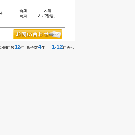
新築
木造
分
南東
-/（2階建）
12
4
1-12
公開件数
件 販売数
件
件表示