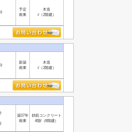
予定
木造
分
南東
-/（2階建）
新築
木造
分
南東
-/（2階建）
分
築37年
鉄筋コンクリート
南東
4階/（8階建）
分