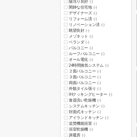
陽当り良好
(-)
閑静な住宅地
(-)
デザイナーズ
(-)
リフォーム済
(-)
リノベーション済
(-)
眺望良好
(-)
メゾネット
(-)
ベランダ
(-)
バルコニー
(-)
ルーフバルコニー
(-)
オール電化
(-)
24時間換気システム
(-)
２面バルコニー
(-)
３面バルコニー
(-)
両面バルコニー
(-)
外観タイル張り
(-)
IHクッキングヒーター
(-)
食器洗い乾燥機
(-)
システムキッチン
(-)
対面式キッチン
(-)
アイランドキッチン
(-)
追焚機能浴室
(-)
浴室乾燥機
(-)
床暖房
(-)