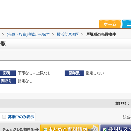
>
(売買・投資)地域から探す
>
横浜市戸塚区
>
戸塚町の売買物件
一覧
面積
下限なし～上限なし
築年数
指定しない
間取り
指定なし
並び順：
募集中のみ表示
該当