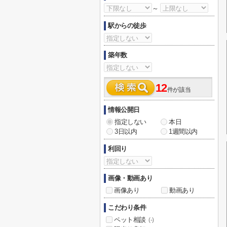
～
駅からの徒歩
築年数
12
件が該当
情報公開日
指定しない
本日
3日以内
1週間以内
利回り
画像・動画あり
画像あり
動画あり
こだわり条件
ペット相談
(-)