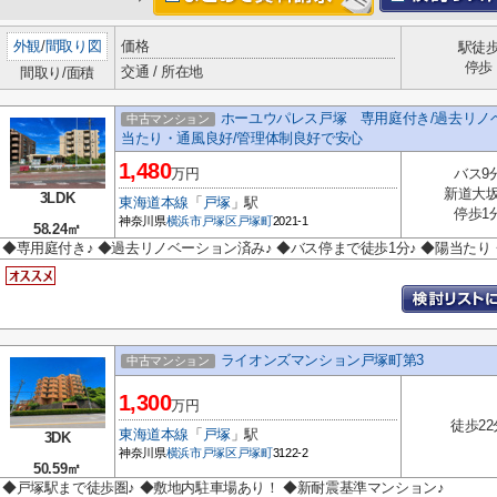
外観
/
間取り図
価格
駅徒
停歩
交通 / 所在地
間取り/面積
ホーユウパレス戸塚 専用庭付き/過去リノベ
中古マンション
当たり・通風良好/管理体制良好で安心
1,480
万円
バス9
新道大
3LDK
東海道本線
「
戸塚
」駅
停歩1
神奈川県
横浜市戸塚区
戸塚町
2021-1
58.24㎡
◆専用庭付き♪ ◆過去リノベーション済み♪ ◆バス停まで徒歩1分♪ ◆陽当たり
ライオンズマンション戸塚町第3
中古マンション
1,300
万円
徒歩22
東海道本線
「
戸塚
」駅
3DK
神奈川県
横浜市戸塚区
戸塚町
3122-2
50.59㎡
◆戸塚駅まで徒歩圏♪ ◆敷地内駐車場あり！ ◆新耐震基準マンション♪