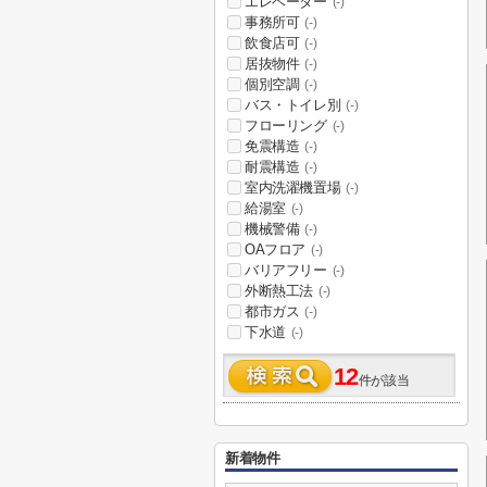
エレベーター
(-)
事務所可
(-)
飲食店可
(-)
居抜物件
(-)
個別空調
(-)
バス・トイレ別
(-)
フローリング
(-)
免震構造
(-)
耐震構造
(-)
室内洗濯機置場
(-)
給湯室
(-)
機械警備
(-)
OAフロア
(-)
バリアフリー
(-)
外断熱工法
(-)
都市ガス
(-)
下水道
(-)
12
件が該当
新着物件