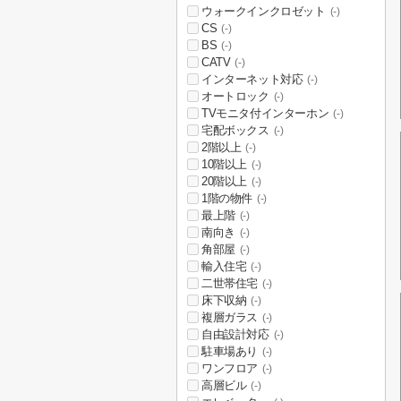
ウォークインクロゼット
(-)
CS
(-)
BS
(-)
CATV
(-)
インターネット対応
(-)
オートロック
(-)
TVモニタ付インターホン
(-)
宅配ボックス
(-)
2階以上
(-)
10階以上
(-)
20階以上
(-)
1階の物件
(-)
最上階
(-)
南向き
(-)
角部屋
(-)
輸入住宅
(-)
二世帯住宅
(-)
床下収納
(-)
複層ガラス
(-)
自由設計対応
(-)
駐車場あり
(-)
ワンフロア
(-)
高層ビル
(-)