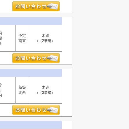
分
予定
木造
橋
南東
-/（2階建）
分
分
新築
木造
保
北西
-/（3階建）
分