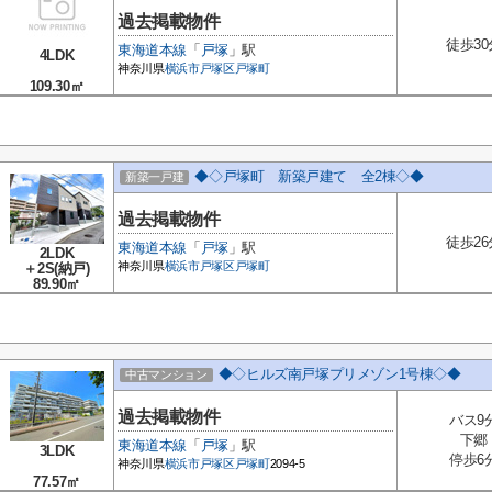
過去掲載物件
徒歩30
東海道本線
「
戸塚
」駅
4LDK
神奈川県
横浜市戸塚区
戸塚町
109.30㎡
◆◇戸塚町 新築戸建て 全2棟◇◆
新築一戸建
過去掲載物件
徒歩26
東海道本線
「
戸塚
」駅
2LDK
神奈川県
横浜市戸塚区
戸塚町
＋2S(納戸)
89.90㎡
◆◇ヒルズ南戸塚プリメゾン1号棟◇◆
中古マンション
過去掲載物件
バス9
下郷
東海道本線
「
戸塚
」駅
3LDK
停歩6
神奈川県
横浜市戸塚区
戸塚町
2094-5
77.57㎡