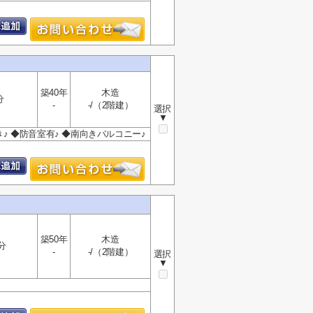
築40年
木造
分
-
-/（2階建）
選択
▼
付き♪ ◆防音室有♪ ◆南向きバルコニー♪
築50年
木造
分
-
-/（2階建）
選択
▼