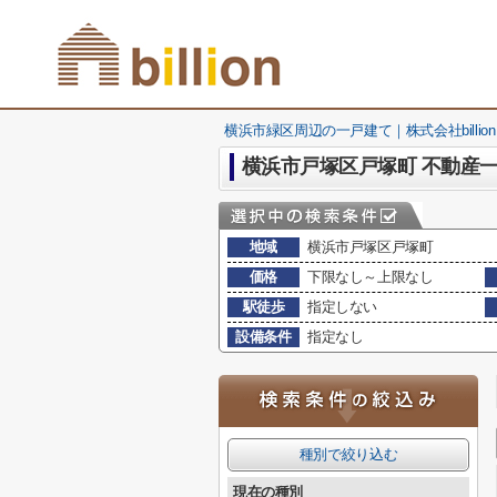
横浜市緑区周辺の一戸建て｜株式会社billion
横浜市戸塚区戸塚町 不動産
地域
横浜市戸塚区戸塚町
価格
下限なし～上限なし
駅徒歩
指定しない
設備条件
指定なし
種別で絞り込む
現在の種別