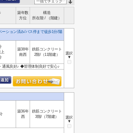
一括でチェック
歩
築年数
構造
方位
所在階 / （階建）
ーション済み/バス停まで徒歩1分/陽
分
築38年
鉄筋コンクリート
坂上
選択
南西
2階/（11階建）
分
▼
・通風良好♪ ◆管理体制良好で安心♪
築36年
鉄筋コンクリート
分
西
3階/（7階建）
選択
▼