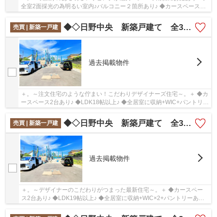
全室2面採光の為明るい室内♪バルコニー２箇所あり♪ ◆カースペース2
台♪（車種によります）
◆◇日野中央 新築戸建て 全3棟◇◆
売買 | 新築一戸建
過去掲載物件
＋。～注文住宅のような佇まい！こだわりデザイナーズ住宅～。＋ ◆カ
ースペース2台あり♪ ◆LDK18帖以上♪ ◆全居室に収納+WIC+パントリー
ありの収納豊富プラン♪
◆◇日野中央 新築戸建て 全3棟◇◆
売買 | 新築一戸建
過去掲載物件
＋。～デザイナーのこだわりがつまった最新住宅～。＋ ◆カースペー
ス2台あり♪ ◆LDK19帖以上♪ ◆全居室に収納+WIC×2+パントリーあり
の収納豊富プラン♪