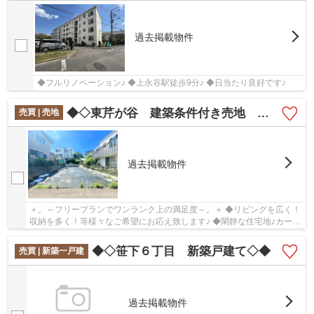
過去掲載物件
◆フルリノベーション♪ ◆上永谷駅徒歩9分♪ ◆日当たり良好です♪
◆◇東芹が谷 建築条件付き売地 ◇◆
売買 | 売地
過去掲載物件
＋。～フリープランでワンランク上の満足度～。＋ ◆リビングを広く！
収納を多く！等様々なご希望にお応え致します♪ ◆閑静な住宅地♪カース
ペース2台分♪（車種による）
◆◇笹下６丁目 新築戸建て◇◆
売買 | 新築一戸建
過去掲載物件