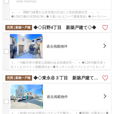
＋。～ 閑静で緑豊かな住宅地の日当たり良好新築住宅 ～。＋
◆LDK21帖の大型4LDK♪ ◆２面バルコニーで通風良好♪ ◆カースペース
2台分あり♪ ◆全室２面採光♪
◆◇日野4丁目 新築戸建て◇◆
売買 | 新築一戸建
過去掲載物件
＋。～勾配天井や豊富な収納のある快適住宅～。＋ ◆LDK勾配天井＋
広々したロフト＋床暖房付き♪ ◆キッチンに広々パントリーとカップボ
ード設置♪ ◆カースペース2台分♪
◆◇東永谷３丁目 新築戸建て◇◆
売買 | 新築一戸建
過去掲載物件
＋。～吹抜けのある明るいリビングが魅力～。＋ ◆南側にお庭あり♪ ◆