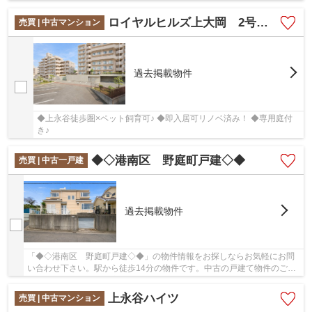
ロイヤルヒルズ上大岡 2号棟 上永谷徒歩圏/ペット飼育可/即入居可リノベ済み/専用庭付き
売買 | 中古マンション
過去掲載物件
◆上永谷徒歩圏×ペット飼育可♪ ◆即入居可リノベ済み！ ◆専用庭付
き♪
◆◇港南区 野庭町戸建◇◆
売買 | 中古一戸建
過去掲載物件
「◆◇港南区 野庭町戸建◇◆」の物件情報をお探しならお気軽にお問
い合わせ下さい。駅から徒歩14分の物件です。中古の戸建て物件のご紹
介です。数多くの不動産から自分に合った物件を選...
上永谷ハイツ
売買 | 中古マンション