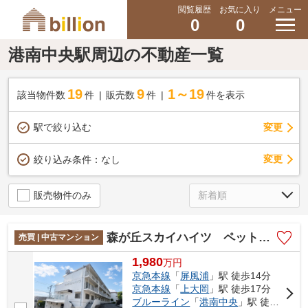
閲覧履歴
お気に入り
メニュー
0
0
港南中央駅周辺の不動産一覧
19
9
1～19
該当物件数
件
販売数
件
件を表示
駅で絞り込む
変更
変更
絞り込み条件：
なし
販売物件のみ
森が丘スカイハイツ ペット飼育可/上大岡駅・上永谷駅徒歩圏/約55㎡の広々バルコニー
売買 | 中古マンション
1,980
万
円
京急本線
「
屏風浦
」駅 徒歩14分
京急本線
「
上大岡
」駅 徒歩17分
ブルーライン
「
港南中央
」駅 徒歩19分