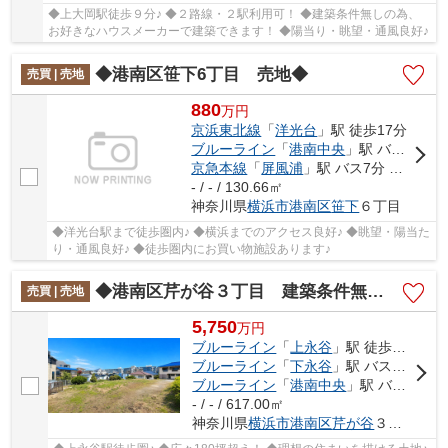
◆上大岡駅徒歩９分♪ ◆２路線・２駅利用可！ ◆建築条件無しの為、
お好きなハウスメーカーで建築できます！ ◆陽当り・眺望・通風良好♪
◆港南区笹下6丁目 売地◆
売買 | 売地
880
万
円
京浜東北線
「
洋光台
」駅 徒歩17分
ブルーライン
「
港南中央
」駅 バス8分 「グリーンタウン中央（神奈川県）」 停歩2分
京急本線
「
屏風浦
」駅 バス7分 「洋光台一丁目」 停歩8分
- / - / 130.66㎡
神奈川県
横浜市港南区
笹下
６丁目
◆洋光台駅まで徒歩圏内♪ ◆横浜までのアクセス良好♪ ◆眺望・陽当た
り・通風良好♪ ◆徒歩圏内にお買い物施設あります♪
◆港南区芹が谷３丁目 建築条件無し売地◆
売買 | 売地
5,750
万
円
ブルーライン
「
上永谷
」駅 徒歩20分
ブルーライン
「
下永谷
」駅 バス8分 「芹が谷」 停歩5分
ブルーライン
「
港南中央
」駅 バス9分 「上永谷中学校前」 停歩16分
- / - / 617.00㎡
神奈川県
横浜市港南区
芹が谷
３丁目