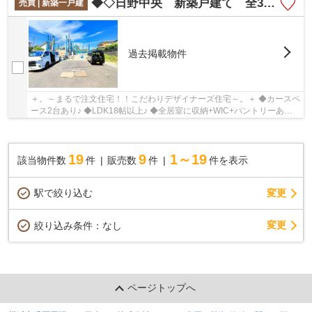
◆◇日野中央 新築戸建て 全3棟◇◆
売買 | 新築一戸建
過去掲載物件
＋。～まるで注文住宅！！こだわりデザイナーズ住宅～。＋ ◆カースペ
ース2台あり♪ ◆LDK18帖以上♪ ◆全居室に収納+WIC+パントリーあり
の収納豊富プラン♪
19
9
1～19
該当物件数
件
販売数
件
件を表示
駅で絞り込む
変更
変更
絞り込み条件：
なし
ページトップへ