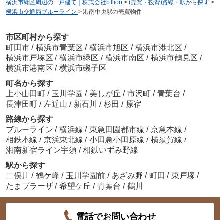
横浜市緑区周辺の一戸建て｜株式会社billion
>
(売買・投資)路線・駅から探す
>
横浜市交通局ブルーライン
>
港南中央駅の売買物件
市区町村から探す
町田市
/
横浜市青葉区
/
横浜市旭区
/
横浜市港北区
/
横浜市戸塚区
/
横浜市緑区
/
横浜市南区
/
横浜市鶴見区
/
横浜市港南区
/
横浜市磯子区
町名から探す
上小山田町
/
玉川学園
/
美しが丘
/
市沢町
/
青葉台
/
長津田町
/
左近山
/
新石川
/
杉田
/
原宿
路線から探す
ブルーライン
/
横浜線
/
東急田園都市線
/
京急本線
/
相鉄本線
/
京浜東北線
/
小田急小田原線
/
横須賀線
/
湘南新宿ライン宇須
/
相鉄いずみ野線
駅から探す
二俣川
/
鶴ケ峰
/
玉川学園前
/
あざみ野
/
町田
/
東戸塚
/
たまプラーザ
/
希望ケ丘
/
青葉台
/
鶴川
電話でお問い合わせ