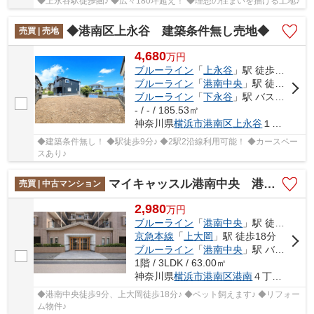
◆上永谷駅徒歩圏♪ ◆広々180坪超え！ ◆理想の住まいを描ける土地♪
◆港南区上永谷 建築条件無し売地◆
売買 | 売地
4,680
万
円
ブルーライン
「
上永谷
」駅 徒歩9分
ブルーライン
「
港南中央
」駅 徒歩18分
ブルーライン
「
下永谷
」駅 バス8分 「上永谷住宅入口」 停歩3分
- / - / 185.53㎡
神奈川県
横浜市港南区
上永谷
１丁目
◆建築条件無し！ ◆駅徒歩9分♪ ◆2駅2沿線利用可能！ ◆カースペー
スあり♪
マイキャッスル港南中央 港南中央徒歩9分/上大岡徒歩18分/ペット飼えます/リフォーム物件
売買 | 中古マンション
2,980
万
円
ブルーライン
「
港南中央
」駅 徒歩9分
京急本線
「
上大岡
」駅 徒歩18分
ブルーライン
「
港南中央
」駅 バス5分 「雑色（神奈川県）」 停歩4分
1階 / 3LDK / 63.00㎡
神奈川県
横浜市港南区
港南
４丁目10-30
◆港南中央徒歩9分、上大岡徒歩18分♪ ◆ペット飼えます♪ ◆リフォー
ム物件♪