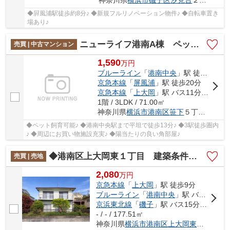
◆屛風浦駅徒歩約8分♪ ◆新規フルリノベーション物件♪ ◆自転車置き
場あり♪
ニューライフ港南A棟 ペット飼育可能/港南中央駅まで平坦で徒歩13分/3駅徒歩圏内/周辺にお買い物施設充実/陽当たりの良い角部屋
売買 | 中古マンション
1,590
万
円
ブルーライン
「
港南中央
」駅 徒歩13分
京急本線
「
屏風浦
」駅 徒歩20分
京急本線
「
上大岡
」駅 バス11分 「関（横浜市港南区）」 停歩5分
1階 / 3LDK / 71.00㎡
神奈川県
横浜市港南区
笹下
５丁目2-37
◆ペット飼育可能♪ ◆港南中央駅まで平坦で徒歩13分♪ ◆3駅徒歩圏内
♪ ◆周辺にお買い物施設充実♪ ◆陽当たりの良い角部屋♪
◆港南区上大岡東１丁目 建築条件なし売地◆
売買 | 売地
2,080
万
円
京急本線
「
上大岡
」駅 徒歩9分
ブルーライン
「
港南中央
」駅 バス4分 「上大岡駅」 停歩13分
京浜東北線
「
磯子
」駅 バス15分 「笹堀」 停歩12分
- / - / 177.51㎡
神奈川県
横浜市港南区
上大岡東
１丁目