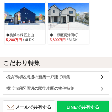
◆横浜市緑区上山 未使用戸建A号棟◆
◆◇緑区長津田町 中古戸建◇◆
5,200
万
円
/ 4LDK
5,800
万
円
/ 3LDK
こだわり特集
横浜市緑区周辺の新築一戸建て特集
横浜市緑区周辺の駅徒歩圏の物件特集
メールで共有する
LINEで共有する