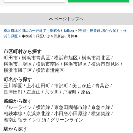
ページトップへ
横浜市緑区周辺の一戸建て｜株式会社billion
>
(売買・投資)地域から探す
>
横
浜市緑区
>
◆横浜市緑区いぶき野新築C号棟◆
市区町村から探す
町田市
/
横浜市青葉区
/
横浜市旭区
/
横浜市港北区
/
横浜市戸塚区
/
横浜市南区
/
横浜市緑区
/
横浜市鶴見区
/
横浜市磯子区
/
横浜市港南区
町名から探す
玉川学園
/
上小山田町
/
市沢町
/
美しが丘
/
青葉台
/
長津田町
/
左近山
/
六ツ川
/
戸塚町
/
原宿
路線から探す
ブルーライン
/
横浜線
/
東急田園都市線
/
京急本線
/
相鉄本線
/
京浜東北線
/
小田急小田原線
/
横須賀線
/
湘南新宿ライン宇須
/
グリーンライン
駅から探す