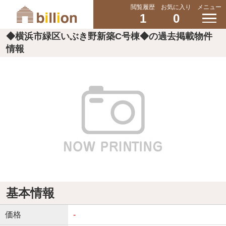
閲覧履歴
お気に入り
メニュー
1
0
◆横浜市緑区いぶき野新築C号棟◆の過去掲載物件
情報
基本情報
価格
-