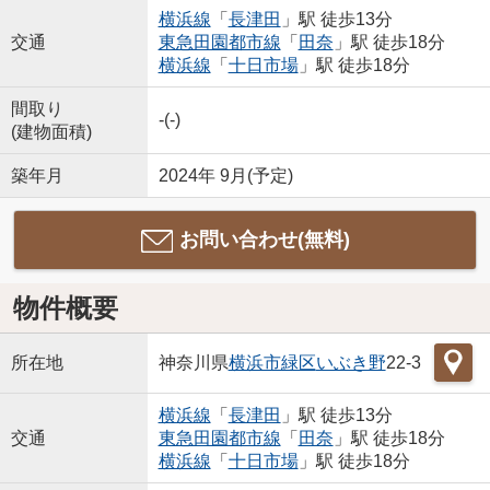
横浜線
「
長津田
」駅 徒歩13分
交通
東急田園都市線
「
田奈
」駅 徒歩18分
横浜線
「
十日市場
」駅 徒歩18分
間取り
-(-)
(建物面積)
築年月
2024年 9月(予定)
お問い合わせ(無料)
物件概要
所在地
神奈川県
横浜市緑区
いぶき野
22-3
横浜線
「
長津田
」駅 徒歩13分
交通
東急田園都市線
「
田奈
」駅 徒歩18分
横浜線
「
十日市場
」駅 徒歩18分