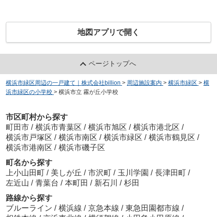
地図アプリで開く
ページトップへ
横浜市緑区周辺の一戸建て｜株式会社billion
>
周辺施設案内
>
横浜市緑区
>
横
浜市緑区の小学校
>
横浜市立 霧が丘小学校
市区町村から探す
町田市
/
横浜市青葉区
/
横浜市旭区
/
横浜市港北区
/
横浜市戸塚区
/
横浜市南区
/
横浜市緑区
/
横浜市鶴見区
/
横浜市港南区
/
横浜市磯子区
町名から探す
上小山田町
/
美しが丘
/
市沢町
/
玉川学園
/
長津田町
/
左近山
/
青葉台
/
本町田
/
新石川
/
杉田
路線から探す
ブルーライン
/
横浜線
/
京急本線
/
東急田園都市線
/