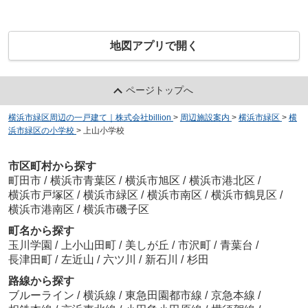
地図アプリで開く
ページトップへ
横浜市緑区周辺の一戸建て｜株式会社billion
>
周辺施設案内
>
横浜市緑区
>
横
浜市緑区の小学校
>
上山小学校
市区町村から探す
町田市
/
横浜市青葉区
/
横浜市旭区
/
横浜市港北区
/
横浜市戸塚区
/
横浜市緑区
/
横浜市南区
/
横浜市鶴見区
/
横浜市港南区
/
横浜市磯子区
町名から探す
玉川学園
/
上小山田町
/
美しが丘
/
市沢町
/
青葉台
/
長津田町
/
左近山
/
六ツ川
/
新石川
/
杉田
路線から探す
ブルーライン
/
横浜線
/
東急田園都市線
/
京急本線
/