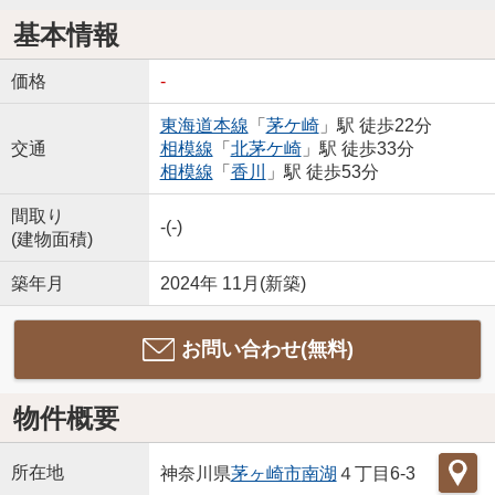
基本情報
価格
-
東海道本線
「
茅ケ崎
」駅 徒歩22分
交通
相模線
「
北茅ケ崎
」駅 徒歩33分
相模線
「
香川
」駅 徒歩53分
間取り
-(-)
(建物面積)
築年月
2024年 11月(新築)
お問い合わせ(無料)
物件概要
所在地
神奈川県
茅ヶ崎市
南湖
４丁目6-3