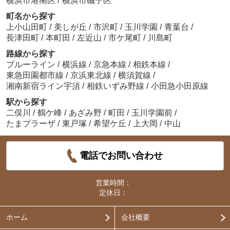
横浜市港南区
/
横浜市磯子区
町名から探す
上小山田町
/
美しが丘
/
市沢町
/
玉川学園
/
青葉台
/
長津田町
/
本町田
/
左近山
/
市ケ尾町
/
川島町
路線から探す
ブルーライン
/
横浜線
/
京急本線
/
相鉄本線
/
東急田園都市線
/
京浜東北線
/
横須賀線
/
湘南新宿ライン宇須
/
相鉄いずみ野線
/
小田急小田原線
駅から探す
二俣川
/
鶴ケ峰
/
あざみ野
/
町田
/
玉川学園前
/
たまプラーザ
/
東戸塚
/
希望ケ丘
/
上大岡
/
中山
電話でお問い合わせ
営業時間：
定休日：
ホーム
会社概要