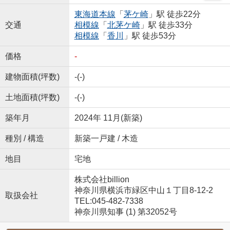
東海道本線
「
茅ケ崎
」駅 徒歩22分
交通
相模線
「
北茅ケ崎
」駅 徒歩33分
相模線
「
香川
」駅 徒歩53分
価格
-
建物面積(坪数)
-(-)
土地面積(坪数)
-(-)
築年月
2024年 11月(新築)
種別 / 構造
新築一戸建 / 木造
地目
宅地
株式会社billion
神奈川県横浜市緑区中山１丁目8-12-2
取扱会社
TEL:045-482-7338
神奈川県知事 (1) 第32052号