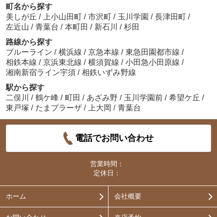
町名から探す
美しが丘
/
上小山田町
/
市沢町
/
玉川学園
/
長津田町
/
左近山
/
青葉台
/
本町田
/
新石川
/
杉田
路線から探す
ブルーライン
/
横浜線
/
京急本線
/
東急田園都市線
/
相鉄本線
/
京浜東北線
/
横須賀線
/
小田急小田原線
/
湘南新宿ライン宇須
/
相鉄いずみ野線
駅から探す
二俣川
/
鶴ケ峰
/
町田
/
あざみ野
/
玉川学園前
/
希望ケ丘
/
東戸塚
/
たまプラーザ
/
上大岡
/
青葉台
電話でお問い合わせ
営業時間：
定休日：
ホーム
会社概要