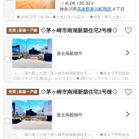
- / 4LDK / 85.92㎡
神奈川県
高座郡寒川町
岡田
８丁目
◆1600万円で4LDK♪ ◆土地123㎡の広さ！ ◆空室・即引き渡し♪
◇茅ヶ崎市南湖新築住宅2号棟◇
売買 | 新築一戸建
過去掲載物件
＋。～海の香りが漂う茅ヶ崎市南湖新築住宅～。＋ ◆海まで平坦徒歩
15分ですのでお散歩はいかがですか♪ ◆2階リビングです♪リビング床暖
房付きです♪ ◆ビルトイン車庫♪
◇茅ヶ崎市南湖新築住宅1号棟◇
売買 | 新築一戸建
過去掲載物件
＋。～海の香りが漂う茅ヶ崎市南湖新築住宅～。＋ ◆海まで平坦徒歩