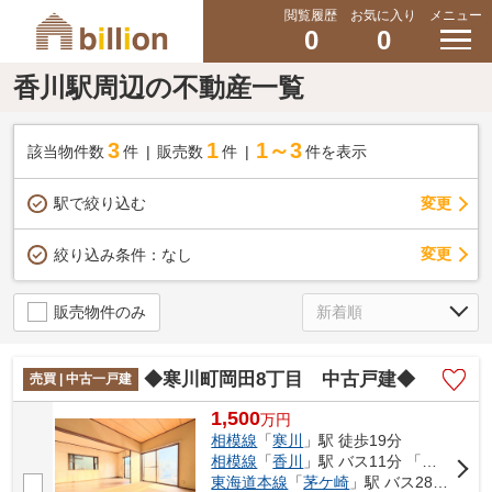
閲覧履歴
お気に入り
メニュー
0
0
香川駅周辺の不動産一覧
3
1
1～3
該当物件数
件
販売数
件
件を表示
駅で絞り込む
変更
変更
絞り込み条件：
なし
販売物件のみ
◆寒川町岡田8丁目 中古戸建◆
売買 | 中古一戸建
1,500
万
円
相模線
「
寒川
」駅 徒歩19分
相模線
「
香川
」駅 バス11分 「越の山入口」 停歩7分
東海道本線
「
茅ケ崎
」駅 バス28分 「越の山入口」 停歩7分