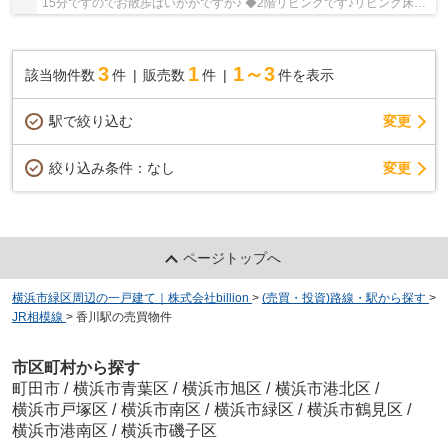
15分ですのでお散歩はいかがですか♪ ◆2階リビングです♪リビング床暖
房付きです♪ ◆ビルトイン車庫♪
3
1
1～3
該当物件数
件
販売数
件
件を表示
駅で絞り込む
変更
変更
絞り込み条件：
なし
ページトップへ
横浜市緑区周辺の一戸建て｜株式会社billion
>
(売買・投資)路線・駅から探す
>
JR相模線
>
香川駅の売買物件
市区町村から探す
町田市
/
横浜市青葉区
/
横浜市旭区
/
横浜市港北区
/
横浜市戸塚区
/
横浜市南区
/
横浜市緑区
/
横浜市鶴見区
/
横浜市港南区
/
横浜市磯子区