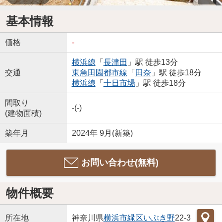
基本情報
価格
-
横浜線
「
長津田
」駅 徒歩13分
交通
東急田園都市線
「
田奈
」駅 徒歩18分
横浜線
「
十日市場
」駅 徒歩18分
間取り
-(-)
(建物面積)
築年月
2024年 9月(新築)
お問い合わせ(無料)
物件概要
所在地
神奈川県
横浜市緑区
いぶき野
22-3