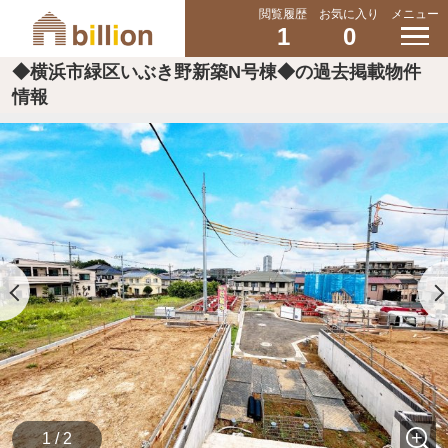
閲覧履歴
お気に入り
メニュー
1
0
◆横浜市緑区いぶき野新築N号棟◆の過去掲載物件
情報
1 / 2