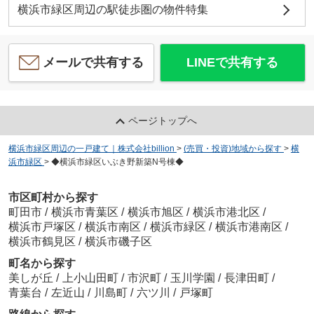
横浜市緑区周辺の駅徒歩圏の物件特集
メールで共有する
LINEで共有する
ページトップへ
横浜市緑区周辺の一戸建て｜株式会社billion
>
(売買・投資)地域から探す
>
横
浜市緑区
>
◆横浜市緑区いぶき野新築N号棟◆
市区町村から探す
町田市
/
横浜市青葉区
/
横浜市旭区
/
横浜市港北区
/
横浜市戸塚区
/
横浜市南区
/
横浜市緑区
/
横浜市港南区
/
横浜市鶴見区
/
横浜市磯子区
町名から探す
美しが丘
/
上小山田町
/
市沢町
/
玉川学園
/
長津田町
/
青葉台
/
左近山
/
川島町
/
六ツ川
/
戸塚町