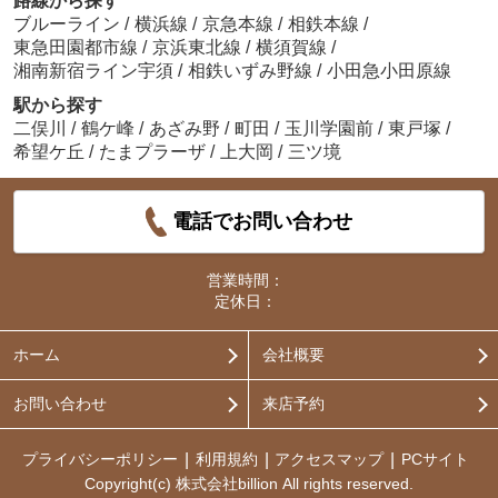
路線から探す
ブルーライン
/
横浜線
/
京急本線
/
相鉄本線
/
東急田園都市線
/
京浜東北線
/
横須賀線
/
湘南新宿ライン宇須
/
相鉄いずみ野線
/
小田急小田原線
駅から探す
二俣川
/
鶴ケ峰
/
あざみ野
/
町田
/
玉川学園前
/
東戸塚
/
希望ケ丘
/
たまプラーザ
/
上大岡
/
三ツ境
電話でお問い合わせ
営業時間：
定休日：
ホーム
会社概要
お問い合わせ
来店予約
プライバシーポリシー
利用規約
アクセスマップ
PCサイト
Copyright(c) 株式会社billion All rights reserved.