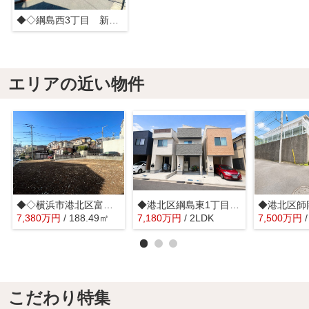
◆◇綱島西3丁目 新築戸建て◇◆
エリアの近い物件
◆◇横浜市港北区富士塚2丁目 建築条件なし売地◇◆
◆港北区綱島東1丁目中古住宅◆
7,380
万
円
/ 188.49㎡
7,180
万
円
/ 2LDK
7,500
万
円
こだわり特集