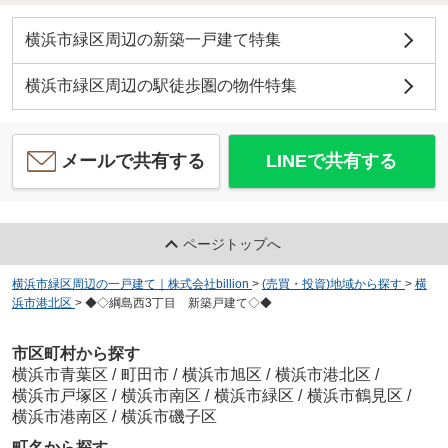
横浜市緑区周辺の新築一戸建て特集
横浜市緑区周辺の駅徒歩圏の物件特集
メールで共有する
LINEで共有する
ページトップへ
横浜市緑区周辺の一戸建て｜株式会社billion
>
(売買・投資)地域から探す
>
横
浜市港北区
>
◆◇綱島西3丁目 新築戸建て◇◆
市区町村から探す
横浜市青葉区
/
町田市
/
横浜市旭区
/
横浜市港北区
/
横浜市戸塚区
/
横浜市南区
/
横浜市緑区
/
横浜市鶴見区
/
横浜市港南区
/
横浜市磯子区
町名から探す