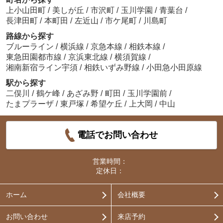
上小山田町
/
美しが丘
/
市沢町
/
玉川学園
/
青葉台
/
長津田町
/
本町田
/
左近山
/
市ケ尾町
/
川島町
路線から探す
ブルーライン
/
横浜線
/
京急本線
/
相鉄本線
/
東急田園都市線
/
京浜東北線
/
横須賀線
/
湘南新宿ライン宇須
/
相鉄いずみ野線
/
小田急小田原線
駅から探す
二俣川
/
鶴ケ峰
/
あざみ野
/
町田
/
玉川学園前
/
たまプラーザ
/
東戸塚
/
希望ケ丘
/
上大岡
/
中山
電話でお問い合わせ
営業時間：
定休日：
ホーム
会社概要
お問い合わせ
来店予約