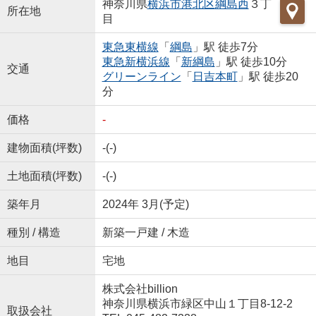
神奈川県
横浜市港北区
綱島西
３丁
所在地
目
東急東横線
「
綱島
」駅 徒歩7分
東急新横浜線
「
新綱島
」駅 徒歩10分
交通
グリーンライン
「
日吉本町
」駅 徒歩20
分
価格
-
建物面積(坪数)
-(-)
土地面積(坪数)
-(-)
築年月
2024年 3月(予定)
種別 / 構造
新築一戸建 / 木造
地目
宅地
株式会社billion
神奈川県横浜市緑区中山１丁目8-12-2
取扱会社