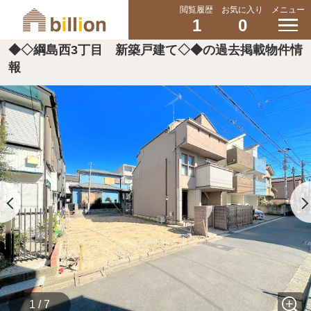
閲覧履歴
お気に入り
メニュー
1
0
◆◇綱島西3丁目 新築戸建て◇◆の過去掲載物件情
報
1 / 7