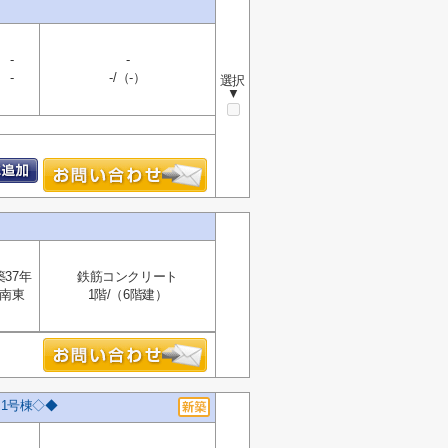
-
-
-
-/（-）
選択
▼
築37年
鉄筋コンクリート
南東
1階/（6階建）
1号棟◇◆