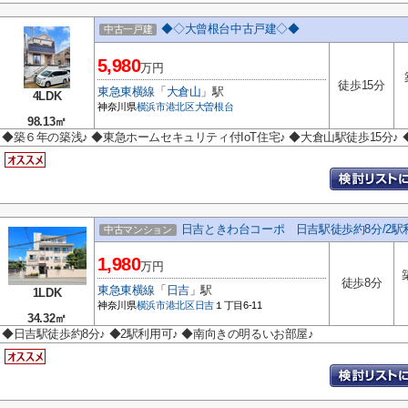
◆◇大曾根台中古戸建◇◆
中古一戸建
5,980
万円
徒歩15分
東急東横線
「
大倉山
」駅
4LDK
神奈川県
横浜市港北区
大曽根台
98.13㎡
◆築６年の築浅♪ ◆東急ホームセキュリティ付IoT住宅♪ ◆大倉山駅徒歩15分♪
日吉ときわ台コーポ 日吉駅徒歩約8分/2駅
中古マンション
1,980
万円
徒歩8分
東急東横線
「
日吉
」駅
1LDK
神奈川県
横浜市港北区
日吉
１丁目6-11
34.32㎡
◆日吉駅徒歩約8分♪ ◆2駅利用可♪ ◆南向きの明るいお部屋♪