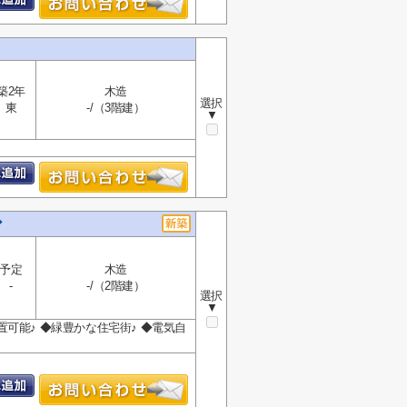
築2年
木造
選択
東
-/（3階建）
▼
◆
予定
木造
-
-/（2階建）
選択
▼
置可能♪ ◆緑豊かな住宅街♪ ◆電気自