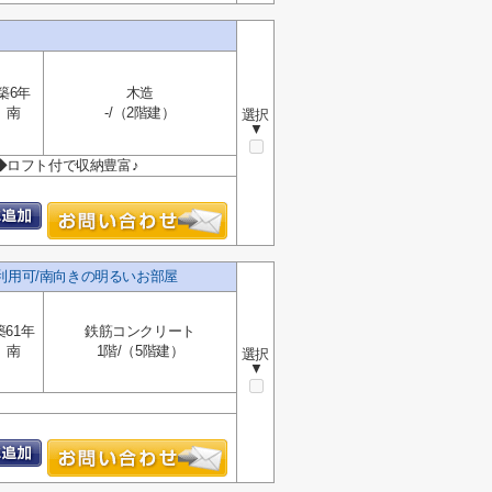
築6年
木造
南
-/（2階建）
選択
▼
 ◆ロフト付で収納豊富♪
利用可/南向きの明るいお部屋
築61年
鉄筋コンクリート
南
1階/（5階建）
選択
▼