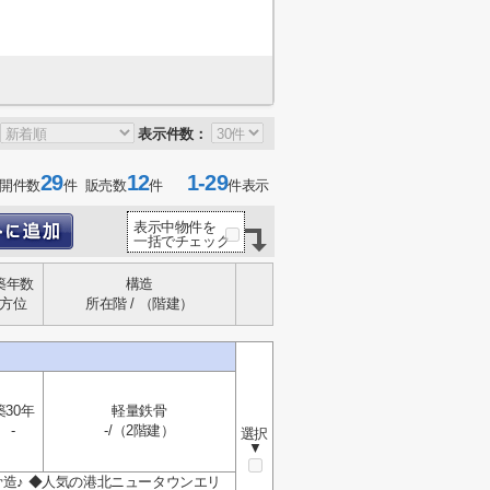
表示件数：
29
12
1-29
開件数
件 販売数
件
件表示
表示中物件を
一括でチェック
築年数
構造
方位
所在階 / （階建）
築30年
軽量鉄骨
-
-/（2階建）
選択
▼
骨造♪ ◆人気の港北ニュータウンエリ