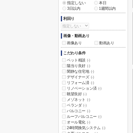
指定しない
本日
3日以内
1週間以内
利回り
画像・動画あり
画像あり
動画あり
こだわり条件
ペット相談
(-)
陽当り良好
(-)
閑静な住宅地
(-)
デザイナーズ
(-)
リフォーム済
(-)
リノベーション済
(-)
眺望良好
(-)
メゾネット
(-)
ベランダ
(-)
バルコニー
(-)
ルーフバルコニー
(-)
オール電化
(-)
24時間換気システム
(-)