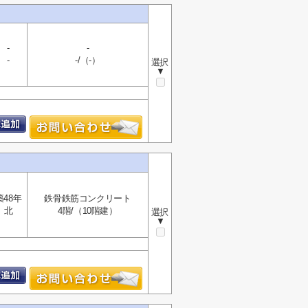
-
-
-
-/（-）
選択
▼
築48年
鉄骨鉄筋コンクリート
北
4階/（10階建）
選択
▼