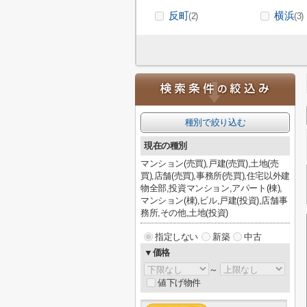
反町
横浜
(2)
(3)
種別で絞り込む
現在の種別
マンション(売買),戸建(売買),土地(売
買),店舗(売買),事務所(売買),住宅以外建
物全部,投資マンション,アパート(棟),
マンション(棟),ビル,戸建(投資),店舗事
務所,その他,土地(投資)
指定しない
新築
中古
▼価格
～
値下げ物件