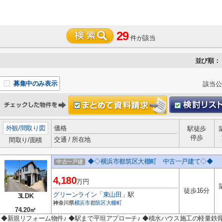
29
件が該当
並び順：
募集中のみ表示
該当公
外観
/
間取り図
価格
駅徒歩
停歩
交通 / 所在地
間取り/面積
◆◇横浜市都筑区大棚町 中古一戸建て◇◆
中古一戸建
4,180
万円
徒歩16分
グリーンライン
「
東山田
」駅
3LDK
神奈川県
横浜市都筑区
大棚町
74.20㎡
◆新規リフォーム物件♪ ◆駅まで平坦アプローチ♪ ◆積水ハウス施工の軽量鉄