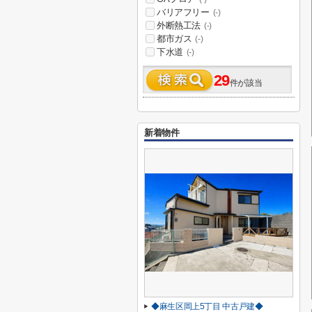
バリアフリー
(-)
外断熱工法
(-)
都市ガス
(-)
下水道
(-)
29
件が該当
新着物件
◆麻生区岡上5丁目 中古戸建◆