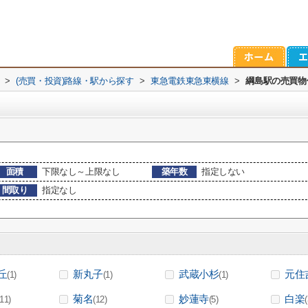
>
(売買・投資)路線・駅から探す
>
東急電鉄東急東横線
>
綱島駅の売買物
面積
下限なし～上限なし
築年数
指定しない
間取り
指定なし
丘
新丸子
武蔵小杉
元住
(1)
(1)
(1)
菊名
妙蓮寺
白楽
(11)
(12)
(5)
(