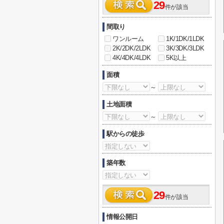
29
件が該当
間取り
ワンルーム
1K/1DK/1LDK
2K/2DK/2LDK
3K/3DK/3LDK
4K/4DK/4LDK
5K以上
面積
～
土地面積
～
駅からの徒歩
築年数
29
件が該当
情報公開日