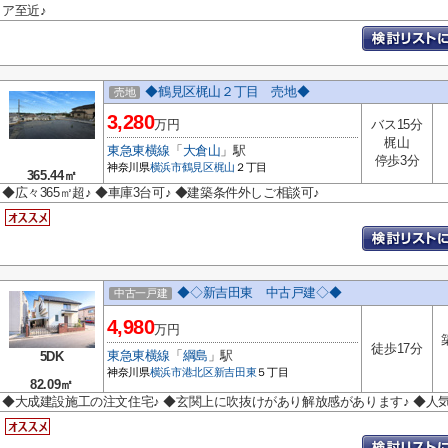
ア至近♪
◆鶴見区梶山２丁目 売地◆
売地
3,280
万円
バス15分
梶山
東急東横線
「
大倉山
」駅
停歩3分
神奈川県
横浜市鶴見区
梶山
２丁目
365.44㎡
◆広々365㎡超♪ ◆車庫3台可♪ ◆建築条件外しご相談可♪
◆◇新吉田東 中古戸建◇◆
中古一戸建
4,980
万円
徒歩17分
東急東横線
「
綱島
」駅
5DK
神奈川県
横浜市港北区
新吉田東
５丁目
82.09㎡
◆大成建設施工の注文住宅♪ ◆玄関上に吹抜けがあり解放感があります♪ ◆人