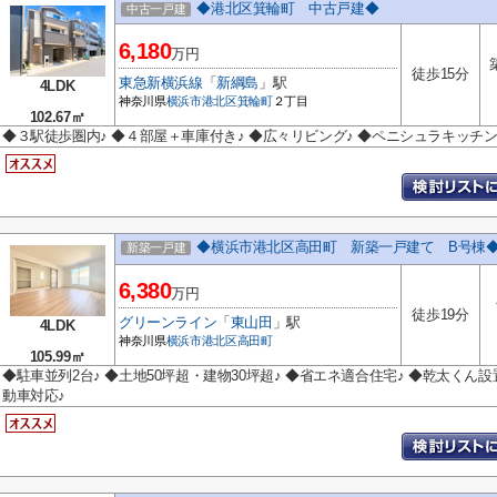
◆港北区箕輪町 中古戸建◆
中古一戸建
6,180
万円
徒歩15分
東急新横浜線
「
新綱島
」駅
4LDK
神奈川県
横浜市港北区
箕輪町
２丁目
102.67㎡
◆３駅徒歩圏内♪ ◆４部屋＋車庫付き♪ ◆広々リビング♪ ◆ペニシュラキッチン
◆横浜市港北区高田町 新築一戸建て B号棟
新築一戸建
6,380
万円
徒歩19分
グリーンライン
「
東山田
」駅
4LDK
神奈川県
横浜市港北区
高田町
105.99㎡
◆駐車並列2台♪ ◆土地50坪超・建物30坪超♪ ◆省エネ適合住宅♪ ◆乾太くん設
動車対応♪