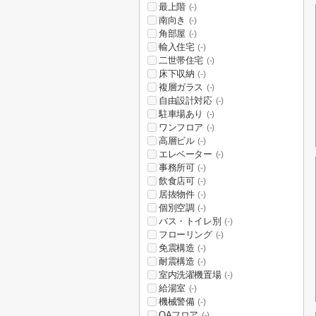
最上階
(-)
南向き
(-)
角部屋
(-)
輸入住宅
(-)
二世帯住宅
(-)
床下収納
(-)
複層ガラス
(-)
自由設計対応
(-)
駐車場あり
(-)
ワンフロア
(-)
高層ビル
(-)
エレベーター
(-)
事務所可
(-)
飲食店可
(-)
居抜物件
(-)
個別空調
(-)
バス・トイレ別
(-)
フローリング
(-)
免震構造
(-)
耐震構造
(-)
室内洗濯機置場
(-)
給湯室
(-)
機械警備
(-)
OAフロア
(-)