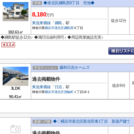
◆港北区綱島西6丁目 売地◆
売地
8,180
万円
徒歩12分
東急東横線
「
綱島
」駅
神奈川県
横浜市港北区
綱島西
６丁目
102.61㎡
◆綱島駅徒歩12分♪ ◆3駅3沿線利用可♪ ◆周辺商業施設充実♪
藤和日吉ホームズ
中古マンション
過去掲載物件
徒歩9分
東急東横線
「
日吉
」駅
3LDK
神奈川県
横浜市港北区
箕輪町
１丁目14-1
90.41㎡
◆◇横浜市港北区新吉田東1丁目 新築戸建て 
新築一戸建
過去掲載物件