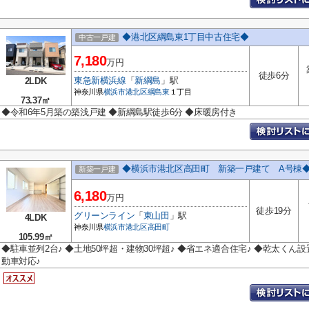
◆港北区綱島東1丁目中古住宅◆
中古一戸建
7,180
万円
徒歩6分
東急新横浜線
「
新綱島
」駅
2LDK
神奈川県
横浜市港北区
綱島東
１丁目
73.37㎡
◆令和6年5月築の築浅戸建 ◆新綱島駅徒歩6分 ◆床暖房付き
◆横浜市港北区高田町 新築一戸建て A号棟
新築一戸建
6,180
万円
徒歩19分
グリーンライン
「
東山田
」駅
4LDK
神奈川県
横浜市港北区
高田町
105.99㎡
◆駐車並列2台♪ ◆土地50坪超・建物30坪超♪ ◆省エネ適合住宅♪ ◆乾太くん設
動車対応♪