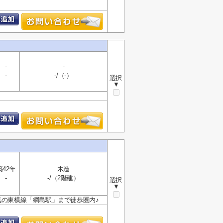
-
-
-
-/（-）
選択
▼
築42年
木造
-
-/（2階建）
選択
▼
気の東横線「綱島駅」まで徒歩圏内♪