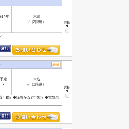
築14年
木造
-
-/（2階建）
選択
▼
♪
◆
予定
木造
-
-/（2階建）
選択
▼
置可能♪ ◆緑豊かな住宅街♪ ◆電気自