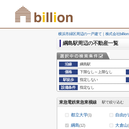
横浜市緑区周辺の一戸建て｜株式会社billion
綱島駅周辺の不動産一覧
沿線
綱島駅
価格
下限なし～上限なし
駅徒歩
指定しない
設備条件
指定なし
東急電鉄東急東横線
駅で絞り込む
都立大学
自由が
(1)
綱島
大倉山
(12)