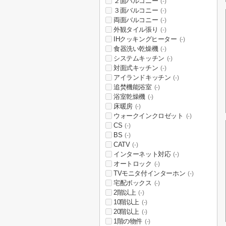
２面バルコニー
(-)
３面バルコニー
(-)
両面バルコニー
(-)
外観タイル張り
(-)
IHクッキングヒーター
(-)
食器洗い乾燥機
(-)
システムキッチン
(-)
対面式キッチン
(-)
アイランドキッチン
(-)
追焚機能浴室
(-)
浴室乾燥機
(-)
床暖房
(-)
ウォークインクロゼット
(-)
CS
(-)
BS
(-)
CATV
(-)
インターネット対応
(-)
オートロック
(-)
TVモニタ付インターホン
(-)
宅配ボックス
(-)
2階以上
(-)
10階以上
(-)
20階以上
(-)
1階の物件
(-)