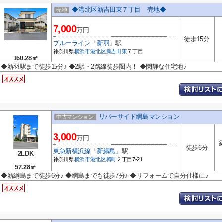
◆港北区新吉田東７丁目 売地◆
売地
7,000
万円
徒歩15分
ブルーライン
「
新羽
」駅
神奈川県
横浜市港北区
新吉田東
７丁目
160.28㎡
◆新羽駅まで徒歩15分♪ ◆2駅・2路線徒歩圏内！ ◆閑静な住宅地♪
リバーサイド綱島マンション
中古マンション
3,000
万円
徒歩6分
東急新横浜線
「
新綱島
」駅
2LDK
神奈川県
横浜市港北区
樽町
２丁目7-21
57.28㎡
◆新綱島まで徒歩6分♪ ◆綱島までも徒歩7分♪ ◆リフォームで自分仕様に♪