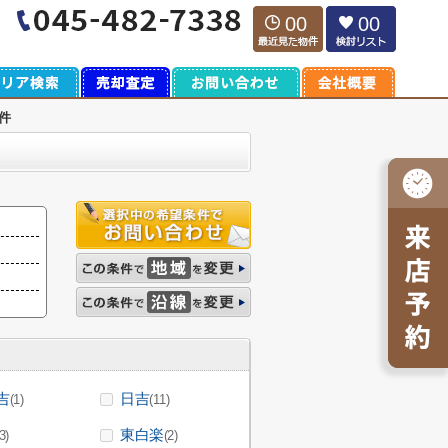
00
00
件
吉
日吉
(1)
(11)
東白楽
3)
(2)