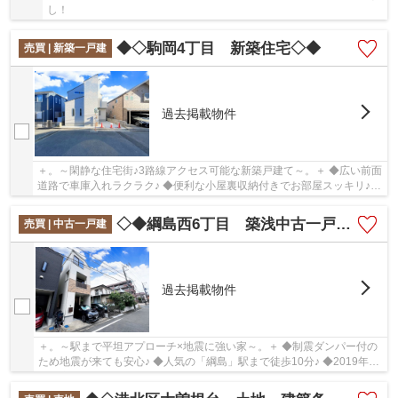
し！
◆◇駒岡4丁目 新築住宅◇◆
売買 | 新築一戸建
過去掲載物件
＋。～閑静な住宅街♪3路線アクセス可能な新築戸建て～。＋ ◆広い前面
道路で車庫入れラクラク♪ ◆便利な小屋裏収納付きでお部屋スッキリ♪
◆お料理しやすいL型キッチン♪
◇◆綱島西6丁目 築浅中古一戸建◆◇
売買 | 中古一戸建
過去掲載物件
＋。～駅まで平坦アプローチ×地震に強い家～。＋ ◆制震ダンパー付の
ため地震が来ても安心♪ ◆人気の「綱島」駅まで徒歩10分♪ ◆2019年
築、室内綺麗にお使いです♪