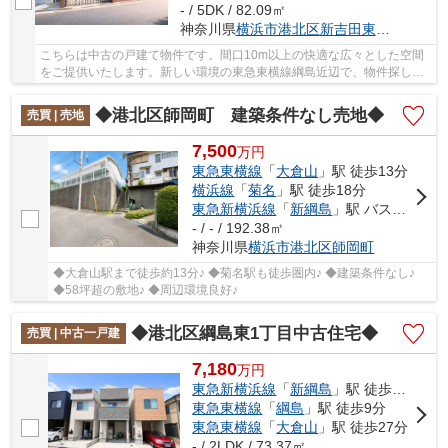
- / 5DK / 82.09㎡
神奈川県
横浜市港北区
新吉田東
５丁目
こちらは中古の戸建て物件です。間口10m以上の快適な広々とした空間
をご提供いたします。新しい環境の東急東横線綱島近辺で、物件探しを
されるなら地域情報に詳しいbillionにご依頼下...
◆港北区師岡町 建築条件なし売地◆
売買 | 売地
7,500
万
円
東急東横線
「
大倉山
」駅 徒歩13分
横浜線
「
菊名
」駅 徒歩18分
東急新横浜線
「
新綱島
」駅 バス17分 「南谷戸（横浜市）」 停歩3分
- / - / 192.38㎡
神奈川県
横浜市港北区
師岡町
◆大倉山駅まで徒歩約13分♪ ◆菊名駅も徒歩圏内♪ ◆建築条件なし♪
◆58坪超の敷地♪ ◆周辺環境良好♪
◆港北区綱島東1丁目中古住宅◆
売買 | 中古一戸建
7,180
万
円
東急新横浜線
「
新綱島
」駅 徒歩6分
東急東横線
「
綱島
」駅 徒歩9分
東急東横線
「
大倉山
」駅 徒歩27分
- / 2LDK / 73.37㎡