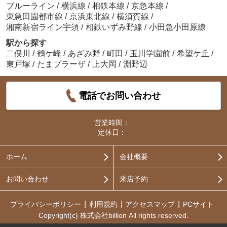
ブルーライン
/
横浜線
/
相鉄本線
/
京急本線
/
東急田園都市線
/
京浜東北線
/
横須賀線
/
湘南新宿ライン宇須
/
相鉄いずみ野線
/
小田急小田原線
駅から探す
二俣川
/
鶴ケ峰
/
あざみ野
/
町田
/
玉川学園前
/
希望ケ丘
/
東戸塚
/
たまプラーザ
/
上大岡
/
淵野辺
電話でお問い合わせ
営業時間：
定休日：
ホーム
会社概要
お問い合わせ
来店予約
プライバシーポリシー
利用規約
アクセスマップ
PCサイト
Copyright(c) 株式会社billion All rights reserved.