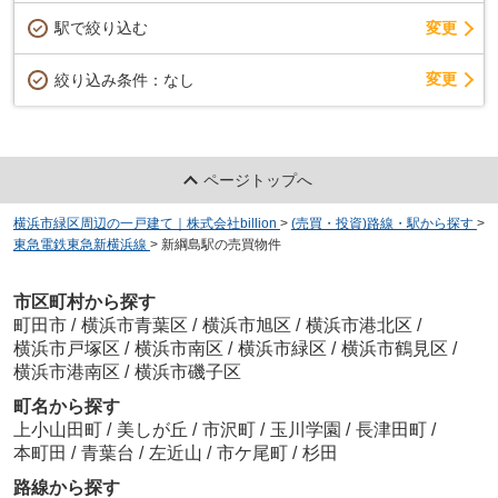
駅で絞り込む
変更
変更
絞り込み条件：
なし
ページトップへ
横浜市緑区周辺の一戸建て｜株式会社billion
>
(売買・投資)路線・駅から探す
>
東急電鉄東急新横浜線
>
新綱島駅の売買物件
市区町村から探す
町田市
/
横浜市青葉区
/
横浜市旭区
/
横浜市港北区
/
横浜市戸塚区
/
横浜市南区
/
横浜市緑区
/
横浜市鶴見区
/
横浜市港南区
/
横浜市磯子区
町名から探す
上小山田町
/
美しが丘
/
市沢町
/
玉川学園
/
長津田町
/
本町田
/
青葉台
/
左近山
/
市ケ尾町
/
杉田
路線から探す