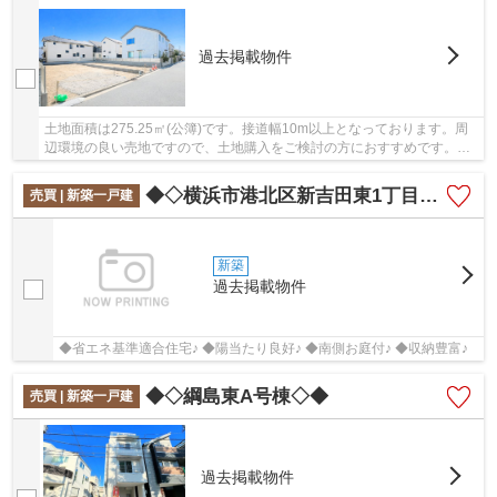
過去掲載物件
土地面積は275.25㎡(公簿)です。接道幅10m以上となっております。周
辺環境の良い売地ですので、土地購入をご検討の方におすすめです。平
坦な土地なので、擁壁・造成費用を抑えられます...
◆◇横浜市港北区新吉田東1丁目 新築戸建て 1号棟◇◆
売買 | 新築一戸建
新築
過去掲載物件
◆省エネ基準適合住宅♪ ◆陽当たり良好♪ ◆南側お庭付♪ ◆収納豊富♪
◆◇綱島東A号棟◇◆
売買 | 新築一戸建
過去掲載物件