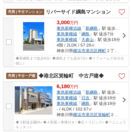
リバーサイド綱島マンション
売買 | 中古マンション
3,000
万
円
東急新横浜線
「
新綱島
」駅 徒歩6分
東急東横線
「
綱島
」駅 徒歩7分
東急東横線
「
大倉山
」駅 徒歩18分
4階 / 2LDK / 57.28㎡
神奈川県
横浜市港北区
樽町
２丁目7-21
◆新綱島まで徒歩6分♪ ◆綱島までも徒歩7分♪ ◆リフォームで自分仕
様に♪
◆港北区箕輪町 中古戸建◆
売買 | 中古一戸建
6,180
万
円
東急新横浜線
「
新綱島
」駅 徒歩15分
東急東横線
「
日吉
」駅 徒歩18分
東急東横線
「
綱島
」駅 徒歩18分
- / 4LDK / 102.67㎡
神奈川県
横浜市港北区
箕輪町
２丁目
◆３駅徒歩圏内♪ ◆４部屋＋車庫付き♪ ◆広々リビング♪ ◆ペニシュラ
キッチン♪