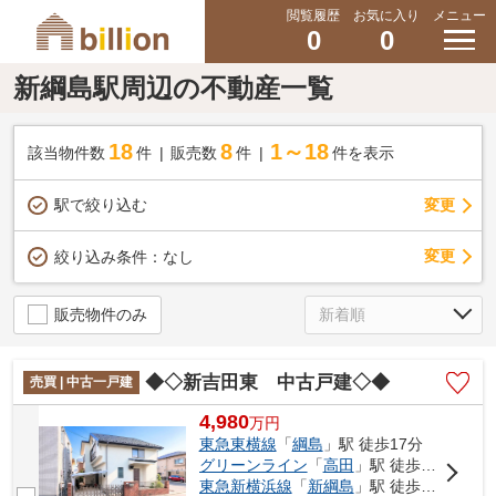
閲覧履歴
お気に入り
メニュー
0
0
新綱島駅周辺の不動産一覧
18
8
1～18
該当物件数
件
販売数
件
件を表示
駅で絞り込む
変更
変更
絞り込み条件：
なし
販売物件のみ
◆◇新吉田東 中古戸建◇◆
売買 | 中古一戸建
4,980
万
円
東急東横線
「
綱島
」駅 徒歩17分
グリーンライン
「
高田
」駅 徒歩18分
東急新横浜線
「
新綱島
」駅 徒歩20分