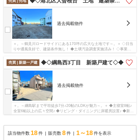
◆◇港北区大曽根台 土地 建築条件なし◇◆
売買 | 売地
過去掲載物件
＋。～鶴見川ロードサイドにある170坪の広大な土地です～。＋ ◇日当
りや通風良好で、建築条件無し！ ◆土壌汚染調査実施済み！ ◇事業用
地や邸宅としてもおススメです！
◆◇綱島西3丁目 新築戸建て◇◆
売買 | 新築一戸建
過去掲載物件
＋。～綱島駅まで平坦徒歩7分♪20帖のLDKが魅力～。＋ ◆主寝室8帖♪
全室6帖以上の広々空間♪ ◆リビング・ダイニングに床暖房設置♪ ◆新駅
「新綱島」駅も利用可能♪
18
8
1～18
該当物件数
件
販売数
件
件を表示