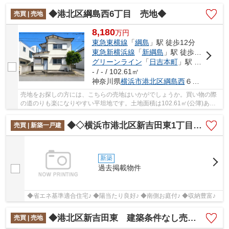
◆港北区綱島西6丁目 売地◆
売買 | 売地
8,180
万
円
東急東横線
「
綱島
」駅 徒歩12分
東急新横浜線
「
新綱島
」駅 徒歩11分
グリーンライン
「
日吉本町
」駅 徒歩15分
- / - / 102.61㎡
神奈川県
横浜市港北区
綱島西
６丁目
売地をお探しの方には、こちらの売地はいかがでしょうか。買い物の際
の道のりも楽になりやすい平坦地です。土地面積は102.61㎡(公簿)あり
ます。駅まで徒歩12分の場所に立地しています...
◆◇横浜市港北区新吉田東1丁目 新築戸建て 1号棟◇◆
売買 | 新築一戸建
新築
過去掲載物件
◆省エネ基準適合住宅♪ ◆陽当たり良好♪ ◆南側お庭付♪ ◆収納豊富♪
◆港北区新吉田東 建築条件なし売地◆
売買 | 売地