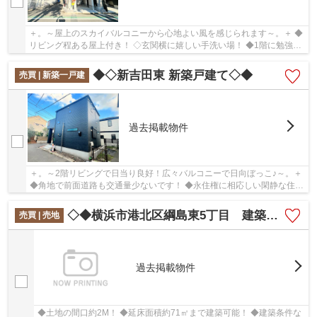
＋。～屋上のスカイバルコニーから心地よい風を感じられます～。＋ ◆
リビング程ある屋上付き！ ◇玄関横に嬉しい手洗い場！ ◆1階に勉強や
仕事机にもなるマルチペース付き！
◆◇新吉田東 新築戸建て◇◆
売買 | 新築一戸建
過去掲載物件
＋。～2階リビングで日当り良好！広々バルコニーで日向ぼっこ♪～。＋
◆角地で前面道路も交通量少ないです！ ◆永住権に相応しい閑静な住宅
街！ ◆近隣に商業施設があり♪
◇◆横浜市港北区綱島東5丁目 建築条件無し売地◆◇
売買 | 売地
過去掲載物件
◆土地の間口約2M！ ◆延床面積約71㎡まで建築可能！ ◆建築条件な