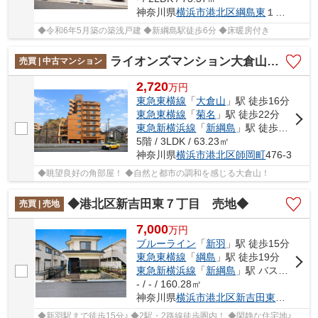
神奈川県
横浜市港北区
綱島東
１丁目
◆令和6年5月築の築浅戸建 ◆新綱島駅徒歩6分 ◆床暖房付き
ライオンズマンション大倉山第10
売買 | 中古マンション
2,720
万
円
東急東横線
「
大倉山
」駅 徒歩16分
東急東横線
「
菊名
」駅 徒歩22分
東急新横浜線
「
新綱島
」駅 徒歩28分
5階 / 3LDK / 63.23㎡
神奈川県
横浜市港北区
師岡町
476-3
◆眺望良好の角部屋！ ◆自然と都市の調和を感じる大倉山！
◆港北区新吉田東７丁目 売地◆
売買 | 売地
7,000
万
円
ブルーライン
「
新羽
」駅 徒歩15分
東急東横線
「
綱島
」駅 徒歩19分
東急新横浜線
「
新綱島
」駅 バス12分 「町内会館前〔港北区〕」 停歩2分
- / - / 160.28㎡
神奈川県
横浜市港北区
新吉田東
７丁目
◆新羽駅まで徒歩15分♪ ◆2駅・2路線徒歩圏内！ ◆閑静な住宅地♪