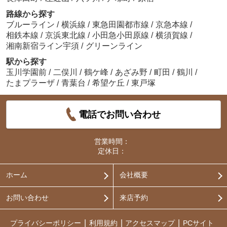
路線から探す
ブルーライン
/
横浜線
/
東急田園都市線
/
京急本線
/
相鉄本線
/
京浜東北線
/
小田急小田原線
/
横須賀線
/
湘南新宿ライン宇須
/
グリーンライン
駅から探す
玉川学園前
/
二俣川
/
鶴ケ峰
/
あざみ野
/
町田
/
鶴川
/
たまプラーザ
/
青葉台
/
希望ケ丘
/
東戸塚
電話でお問い合わせ
営業時間：
定休日：
ホーム
会社概要
お問い合わせ
来店予約
プライバシーポリシー
利用規約
アクセスマップ
PCサイト