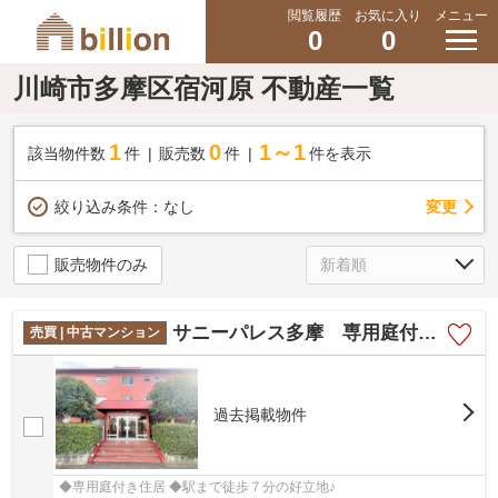
閲覧履歴
お気に入り
メニュー
0
0
川崎市多摩区宿河原 不動産一覧
1
0
1～1
該当物件数
件
販売数
件
件を表示
変更
絞り込み条件：
なし
販売物件のみ
サニーパレス多摩 専用庭付き住居/駅まで７分の好立地
売買 | 中古マンション
過去掲載物件
◆専用庭付き住居 ◆駅まで徒歩７分の好立地♪