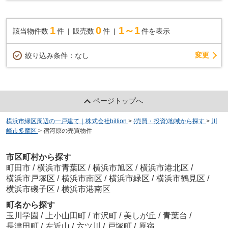
1
0
1～1
該当物件数
件
販売数
件
件を表示
変更
絞り込み条件：
なし
ページトップへ
横浜市緑区周辺の一戸建て｜株式会社billion
>
(売買・投資)地域から探す
>
川
崎市多摩区
>
宿河原の売買物件
市区町村から探す
町田市
/
横浜市青葉区
/
横浜市旭区
/
横浜市港北区
/
横浜市戸塚区
/
横浜市南区
/
横浜市緑区
/
横浜市鶴見区
/
横浜市磯子区
/
横浜市港南区
町名から探す
玉川学園
/
上小山田町
/
市沢町
/
美しが丘
/
青葉台
/
長津田町
/
左近山
/
六ツ川
/
戸塚町
/
原宿