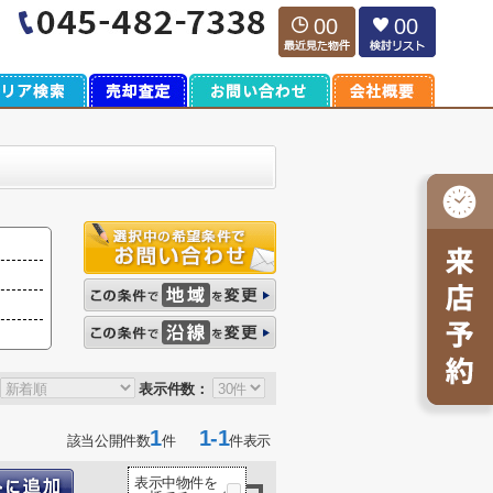
00
00
表示件数：
1
1-1
該当公開件数
件
件表示
表示中物件を