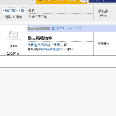
外観
/
間取り図
価格
駅徒歩
停歩
交通 / 所在地
間取り/面積
生田グリーンハイツ
中古マンション
過去掲載物件
徒歩6分
小田急小田原線
「
生田
」駅
3LDK
神奈川県
川崎市多摩区
生田
６丁目3-5
100.04㎡