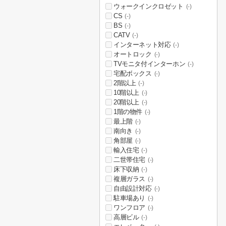
ウォークインクロゼット
(-)
CS
(-)
BS
(-)
CATV
(-)
インターネット対応
(-)
オートロック
(-)
TVモニタ付インターホン
(-)
宅配ボックス
(-)
2階以上
(-)
10階以上
(-)
20階以上
(-)
1階の物件
(-)
最上階
(-)
南向き
(-)
角部屋
(-)
輸入住宅
(-)
二世帯住宅
(-)
床下収納
(-)
複層ガラス
(-)
自由設計対応
(-)
駐車場あり
(-)
ワンフロア
(-)
高層ビル
(-)