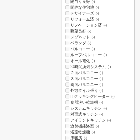
陽当り良好
(-)
閑静な住宅地
(-)
デザイナーズ
(-)
リフォーム済
(-)
リノベーション済
(-)
眺望良好
(-)
メゾネット
(-)
ベランダ
(-)
バルコニー
(-)
ルーフバルコニー
(-)
オール電化
(-)
24時間換気システム
(-)
２面バルコニー
(-)
３面バルコニー
(-)
両面バルコニー
(-)
外観タイル張り
(-)
IHクッキングヒーター
(-)
食器洗い乾燥機
(-)
システムキッチン
(-)
対面式キッチン
(-)
アイランドキッチン
(-)
追焚機能浴室
(-)
浴室乾燥機
(-)
床暖房
(-)