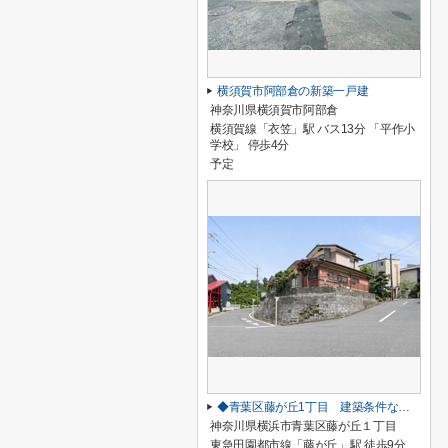
横須賀市阿部倉の新築一戸建
神奈川県横須賀市阿部倉
横須賀線「衣笠」駅 バス13分 「平作小
学校」 停歩4分
予定
◆青葉区藤が丘1丁目 建築条件なし売地◆
神奈川県横浜市青葉区藤が丘１丁目
東急田園都市線「藤が丘」駅 徒歩9分