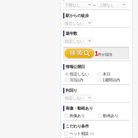
～
駅からの徒歩
築年数
1
件が該当
情報公開日
指定しない
本日
3日以内
1週間以内
利回り
画像・動画あり
画像あり
動画あり
こだわり条件
ペット相談
(-)