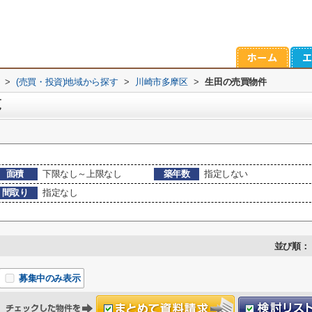
>
(売買・投資)地域から探す
>
川崎市多摩区
>
生田の売買物件
覧
面積
下限なし～上限なし
築年数
指定しない
間取り
指定なし
並び順：
募集中のみ表示