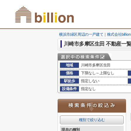
横浜市緑区周辺の一戸建て｜株式会社billion
川崎市多摩区生田 不動産一
地域
川崎市多摩区生田
価格
下限なし～上限なし
駅徒歩
指定しない
設備条件
指定なし
種別で絞り込む
現在の種別