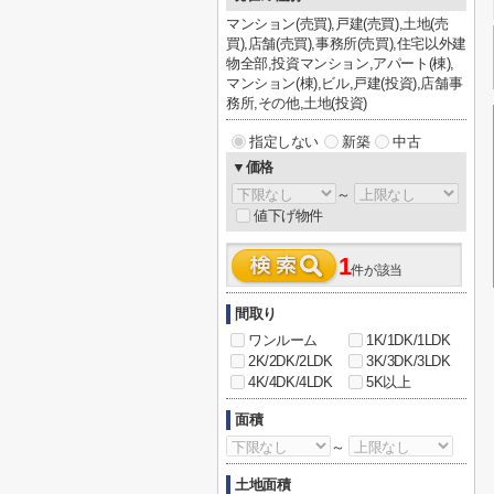
マンション(売買),戸建(売買),土地(売
買),店舗(売買),事務所(売買),住宅以外建
物全部,投資マンション,アパート(棟),
マンション(棟),ビル,戸建(投資),店舗事
務所,その他,土地(投資)
指定しない
新築
中古
▼価格
～
値下げ物件
1
件が該当
間取り
ワンルーム
1K/1DK/1LDK
2K/2DK/2LDK
3K/3DK/3LDK
4K/4DK/4LDK
5K以上
面積
～
土地面積