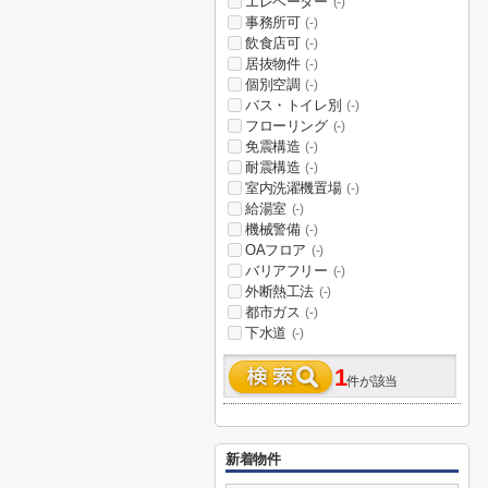
エレベーター
(-)
事務所可
(-)
飲食店可
(-)
居抜物件
(-)
個別空調
(-)
バス・トイレ別
(-)
フローリング
(-)
免震構造
(-)
耐震構造
(-)
室内洗濯機置場
(-)
給湯室
(-)
機械警備
(-)
OAフロア
(-)
バリアフリー
(-)
外断熱工法
(-)
都市ガス
(-)
下水道
(-)
1
件が該当
新着物件