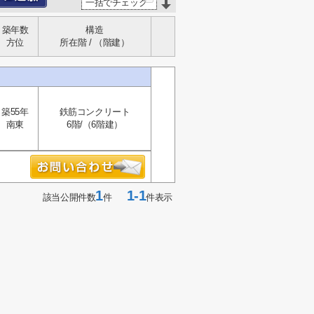
一括でチェック
築年数
構造
方位
所在階 / （階建）
築55年
鉄筋コンクリート
南東
6階/（6階建）
1
1-1
該当公開件数
件
件表示