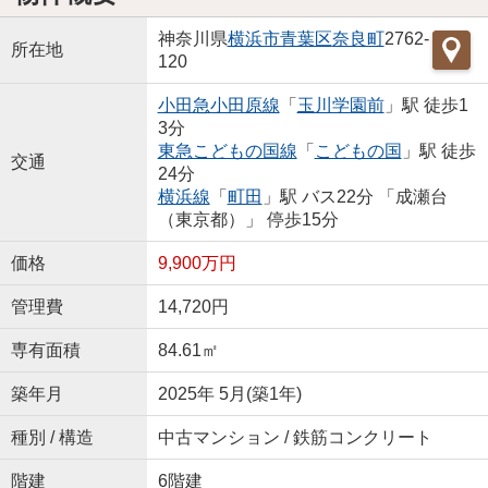
神奈川県
横浜市青葉区
奈良町
2762-
所在地
120
小田急小田原線
「
玉川学園前
」駅 徒歩1
3分
東急こどもの国線
「
こどもの国
」駅 徒歩
交通
24分
横浜線
「
町田
」駅 バス22分 「成瀬台
（東京都）」 停歩15分
価格
9,900万円
管理費
14,720円
専有面積
84.61㎡
築年月
2025年 5月(築1年)
種別 / 構造
中古マンション / 鉄筋コンクリート
階建
6階建