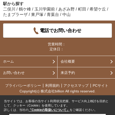
駅から探す
二俣川
/
鶴ケ峰
/
玉川学園前
/
あざみ野
/
町田
/
希望ケ丘
/
たまプラーザ
/
東戸塚
/
青葉台
/
中山
電話でお問い合わせ
営業時間：
定休日：
ホーム
会社概要
お問い合わせ
来店予約
プライバシーポリシー
利用規約
アクセスマップ
PCサイト
Copyright(c) 株式会社billion All rights reserved.
当サイトでは、お客様の当サイト利用状況把握、サービス向上検討を目的と
して、クッキー（Cookie）を使用しています。
詳しくは、当社の
「Cookieの取扱いについて」
をご確認ください。