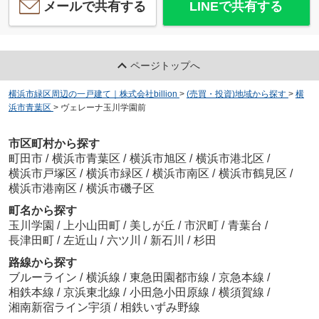
メールで共有する
LINEで共有する
ページトップへ
横浜市緑区周辺の一戸建て｜株式会社billion
>
(売買・投資)地域から探す
>
横
浜市青葉区
>
ヴェレーナ玉川学園前
市区町村から探す
町田市
/
横浜市青葉区
/
横浜市旭区
/
横浜市港北区
/
横浜市戸塚区
/
横浜市緑区
/
横浜市南区
/
横浜市鶴見区
/
横浜市港南区
/
横浜市磯子区
町名から探す
玉川学園
/
上小山田町
/
美しが丘
/
市沢町
/
青葉台
/
長津田町
/
左近山
/
六ツ川
/
新石川
/
杉田
路線から探す
ブルーライン
/
横浜線
/
東急田園都市線
/
京急本線
/
相鉄本線
/
京浜東北線
/
小田急小田原線
/
横須賀線
/
湘南新宿ライン宇須
/
相鉄いずみ野線