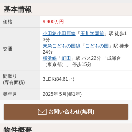
基本情報
価格
9,900万円
小田急小田原線
「
玉川学園前
」駅 徒歩1
3分
東急こどもの国線
「
こどもの国
」駅 徒歩
交通
24分
横浜線
「
町田
」駅 バス22分 「成瀬台
（東京都）」 停歩15分
間取り
3LDK(84.61㎡)
(専有面積)
築年月
2025年 5月(築1年)
お問い合わせ(無料)
物件概要