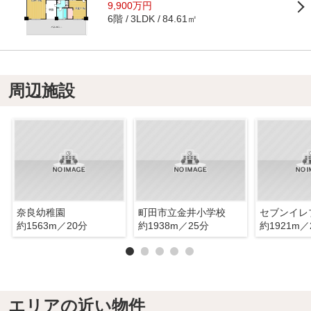
9,900万円
6階
84.61㎡
3LDK
周辺施設
奈良幼稚園
町田市立金井小学校
約1563m／20分
約1938m／25分
約1921m／
エリアの近い物件