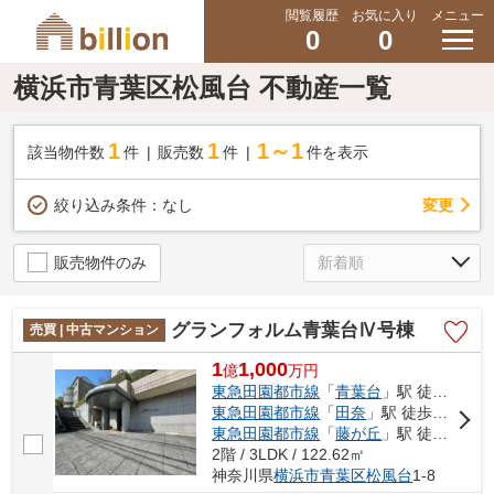
閲覧履歴
お気に入り
メニュー
0
0
横浜市青葉区松風台 不動産一覧
1
1
1～1
該当物件数
件
販売数
件
件を表示
変更
絞り込み条件：
なし
販売物件のみ
グランフォルム青葉台Ⅳ号棟
売買 | 中古マンション
1
1,000
億
万
円
東急田園都市線
「
青葉台
」駅 徒歩9分
東急田園都市線
「
田奈
」駅 徒歩19分
東急田園都市線
「
藤が丘
」駅 徒歩23分
2階 / 3LDK / 122.62㎡
神奈川県
横浜市青葉区
松風台
1-8