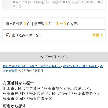
◆専用平置き駐車場がお部屋に隣接！ ◆122㎡超の広いお部屋！ ◆床
暖房付
1
1
1～1
該当物件数
件
販売数
件
件を表示
変更
絞り込み条件：
なし
ページトップへ
横浜市緑区周辺の一戸建て｜株式会社billion
>
(売買・投資)地域から探す
>
横
浜市青葉区
>
松風台の売買物件
市区町村から探す
町田市
/
横浜市青葉区
/
横浜市旭区
/
横浜市港北区
/
横浜市戸塚区
/
横浜市緑区
/
横浜市南区
/
横浜市鶴見区
/
横浜市港南区
/
横浜市磯子区
町名から探す