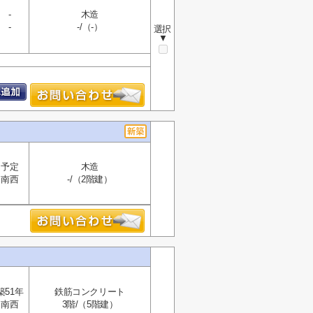
-
木造
-
-/（-）
選択
▼
予定
木造
南西
-/（2階建）
築51年
鉄筋コンクリート
南西
3階/（5階建）