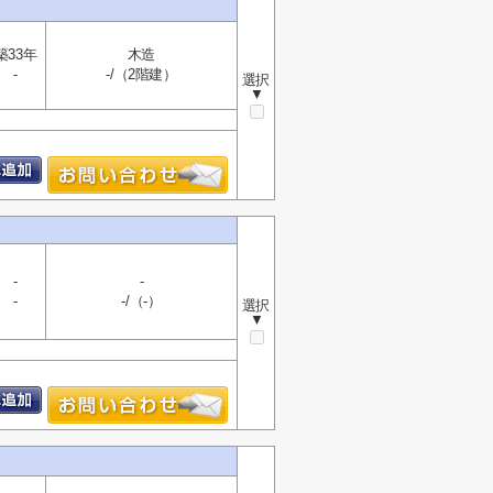
築33年
木造
-
-/（2階建）
選択
▼
-
-
-
-/（-）
選択
▼