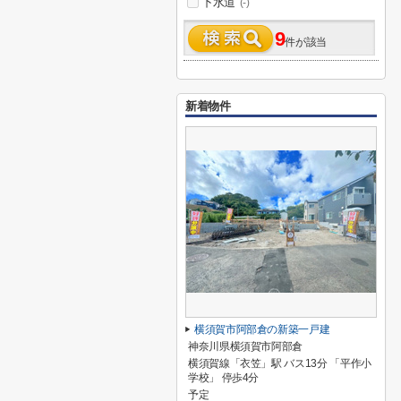
下水道
(-)
9
件が該当
新着物件
横須賀市阿部倉の新築一戸建
神奈川県横須賀市阿部倉
横須賀線「衣笠」駅 バス13分 「平作小
学校」 停歩4分
予定