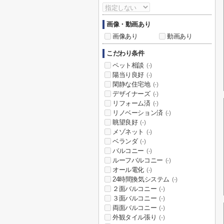
画像・動画あり
画像あり
動画あり
こだわり条件
ペット相談
(-)
陽当り良好
(-)
閑静な住宅地
(-)
デザイナーズ
(-)
リフォーム済
(-)
リノベーション済
(-)
眺望良好
(-)
メゾネット
(-)
ベランダ
(-)
バルコニー
(-)
ルーフバルコニー
(-)
オール電化
(-)
24時間換気システム
(-)
２面バルコニー
(-)
３面バルコニー
(-)
両面バルコニー
(-)
外観タイル張り
(-)