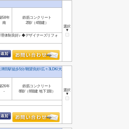
築58年
鉄筋コンクリート
南
2階/（4階建）
選択
▼
管理体制良好♪ ◆デザイナーズリフォ
駅徒歩5分/眺望良好/広々3LDK/大
築26年
鉄筋コンクリート
選択
-
8階/（8階建 地下1階）
▼