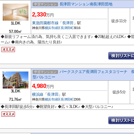
長津田マンション南長津田団地
中古マンション
2,330
万円
徒歩11分
東急田園都市線
「
長津田
」駅
1LDK
神奈川県
横浜市緑区
長津田町
3016
57.00㎡
◆新規リフォーム済の為、気持ち良くご入居できます♪ ◆20帖超えのLDK♪ ◆
ーム♪ ◆南向きの為、陽当たり良好♪
パークスクエア長津田フェスタコリーナ 長津田
中古マンション
型バルコニー
4,980
万円
3LDK
徒歩5分
横浜線
「
長津田
」駅
71.76㎡
神奈川県
横浜市緑区
長津田町
2306
◆長津田駅徒歩5分♪ ◆眺望良好♪ ◆広々3LDK♪ ◆大型バルコニー♪