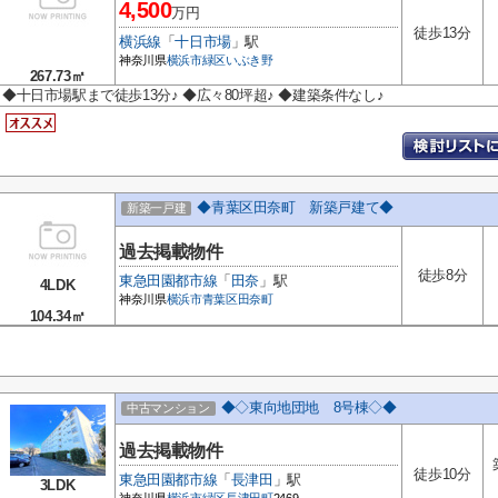
4,500
万円
徒歩13分
横浜線
「
十日市場
」駅
神奈川県
横浜市緑区
いぶき野
267.73㎡
◆十日市場駅まで徒歩13分♪ ◆広々80坪超♪ ◆建築条件なし♪
◆青葉区田奈町 新築戸建て◆
新築一戸建
過去掲載物件
徒歩8分
東急田園都市線
「
田奈
」駅
4LDK
神奈川県
横浜市青葉区
田奈町
104.34㎡
◆◇東向地団地 8号棟◇◆
中古マンション
過去掲載物件
徒歩10分
東急田園都市線
「
長津田
」駅
3LDK