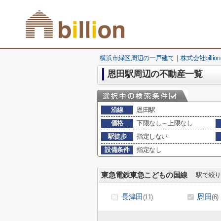
横浜市緑区周辺の一戸建て｜株式会社billion
恩田駅周辺の不動産一覧
沿線
恩田駅
価格
下限なし～上限なし
駅徒歩
指定しない
設備条件
指定なし
東急電鉄東急こどもの国線
駅で絞り
長津田
恩田
(11)
(6)