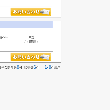
築29年
木造
-
-/（3階建）
9
6
1-9
該当公開件数
件 販売数
件
件表示