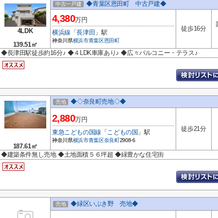
◆青葉区恩田町 中古戸建◆
中古一戸建
4,380
万円
徒歩16分
4LDK
横浜線
「
長津田
」駅
神奈川県
横浜市青葉区
恩田町
139.51㎡
◆長津田駅徒歩約16分♪ ◆４LDK車庫あり♪ ◆広々バルコニー・テラス♪
◆◇奈良町売地◇◆
売地
2,880
万円
徒歩21分
東急こどもの国線
「
こどもの国
」駅
神奈川県
横浜市青葉区
奈良町
2908-6
187.61㎡
◆建築条件無し売地 ◆土地面積５６坪超 ◆緑豊かな住宅街
◆緑区いぶき野 売地◆
売地