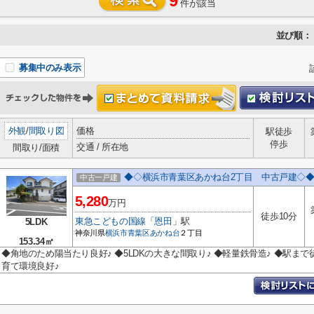
9
件が該当
並び順：
募集中のみ表示
外観
/
間取り図
価格
駅徒歩
停歩
交通 / 所在地
間取り/面積
◆◇横浜市青葉区あかね台2丁目 中古戸建◇
中古一戸建
5,280
万円
徒歩10分
東急こどもの国線
「
恩田
」駅
5LDK
神奈川県
横浜市青葉区
あかね台
２丁目
153.34㎡
◆角地のため陽当たり良好♪ ◆5LDKの大きな間取り♪ ◆軽量鉄骨造♪ ◆駅まで徒
育て環境良好♪