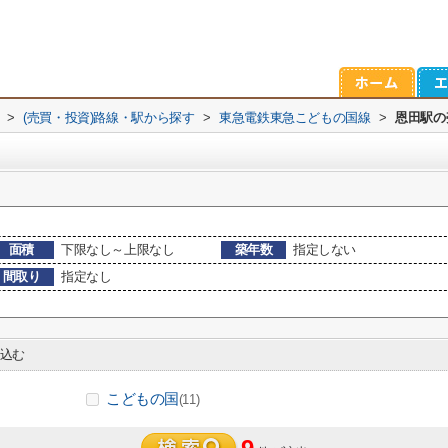
>
(売買・投資)路線・駅から探す
>
東急電鉄東急こどもの国線
>
恩田駅の
面積
下限なし～上限なし
築年数
指定しない
間取り
指定なし
込む
こどもの国
(11)