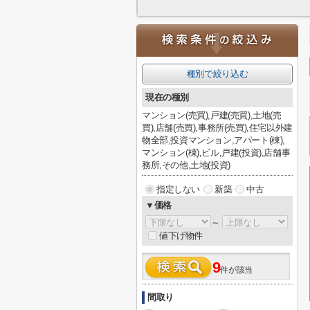
種別で絞り込む
現在の種別
マンション(売買),戸建(売買),土地(売
買),店舗(売買),事務所(売買),住宅以外建
物全部,投資マンション,アパート(棟),
マンション(棟),ビル,戸建(投資),店舗事
務所,その他,土地(投資)
指定しない
新築
中古
▼価格
～
値下げ物件
9
件が該当
間取り