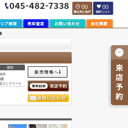
00
00
棟
建物
販売情報へ
56年
階建
筋コンクリート