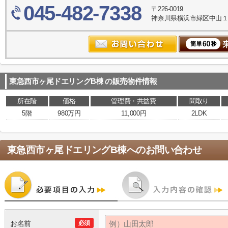
045-482-7338
〒226-0019
神奈川県横浜市緑区中山１丁目
東急西市ヶ尾ドエリングB棟
の販売物件情報
所在階
価格
管理費・共益費
間取り
5階
980万円
11,000円
2LDK
東急西市ヶ尾ドエリングB棟
へのお問い合わせ
お名前
必須