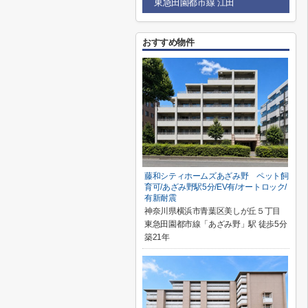
東急田園都市線 江田
おすすめ物件
藤和シティホームズあざみ野 ペット飼
育可/あざみ野駅5分/EV有/オートロック/
有新耐震
神奈川県横浜市青葉区美しが丘５丁目
東急田園都市線「あざみ野」駅 徒歩5分
築21年