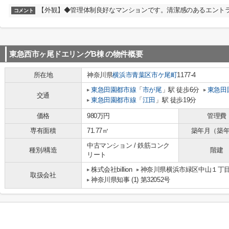
【外観】◆管理体制良好なマンションです。清潔感のあるエント
コメント
東急西市ヶ尾ドエリングB棟
の物件概要
所在地
神奈川県
横浜市青葉区
市ケ尾町
1177-4
東急田園都市線
「
市が尾
」駅 徒歩6分
東急田
交通
東急田園都市線
「
江田
」駅 徒歩19分
価格
980万円
管理費
専有面積
71.77㎡
築年月（築
中古マンション / 鉄筋コンク
種別/構造
階建
リート
株式会社billion
神奈川県横浜市緑区中山１丁目8-
取扱会社
神奈川県知事 (1) 第32052号