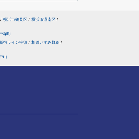
/
横浜市鶴見区
/
横浜市港南区
/
戸塚町
新宿ライン宇須
/
相鉄いずみ野線
/
中山