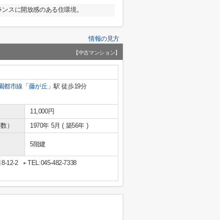
ランスに開放感のある住環境。
情報の見方
【中古マンション】
園都市線
「
藤が丘
」駅 徒歩19分
11,000円
年数）
1970年 5月 ( 築56年 )
5階建
12-2
TEL:045-482-7338