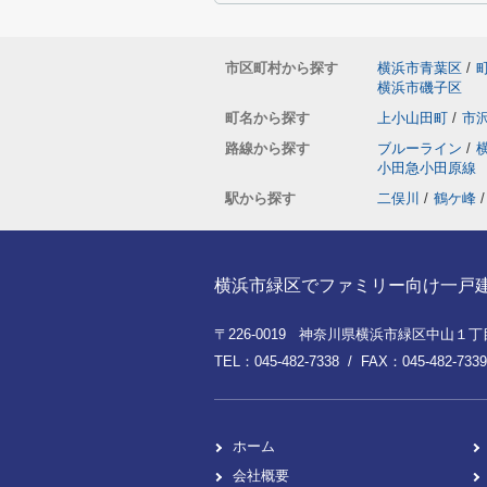
市区町村から探す
横浜市青葉区
/
横浜市磯子区
町名から探す
上小山田町
/
市
路線から探す
ブルーライン
/
小田急小田原線
駅から探す
二俣川
/
鶴ケ峰
/
横浜市緑区でファミリー向け一戸建てを
〒226-0019 神奈川県横浜市緑区中山１丁目8
TEL：045-482-7338 / FAX：045-482-7339
ホーム
会社概要