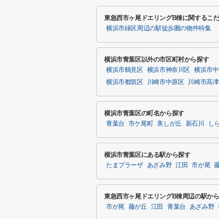
東急西市ヶ尾ドエリングB棟に関するこ
横浜市緑区周辺の駅徒歩圏の物件特集
横浜市青葉区以外の市区町村から探す
横浜市鶴見区
横浜市神奈川区
横浜市中
横浜市都筑区
川崎市中原区
川崎市高津
横浜市青葉区の町名から探す
青葉台
市ケ尾町
美しが丘
新石川
し
横浜市青葉区にある駅から探す
たまプラーザ
あざみ野
江田
市が尾
東急西市ヶ尾ドエリングB棟周辺の駅か
市が尾
藤が丘
江田
青葉台
あざみ野