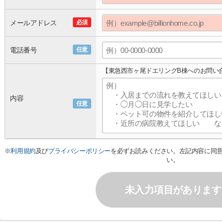
メールアドレス
必須
電話番号
任意
【東急西市ヶ尾ドエリングB棟へのお問い
内容
任意
※
利用規約
及び
プライバシーポリシー
を必ずお読みください。左記内容に同
い。
未入力項目があります