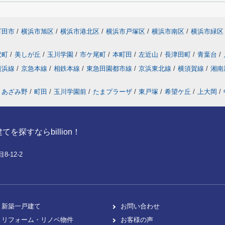
町田市
/
横浜市旭区
/
横浜市港北区
/
横浜市戸塚区
/
横浜市南区
/
横浜市緑区
沢町
/
美しが丘
/
玉川学園
/
市ケ尾町
/
本町田
/
左近山
/
長津田町
/
青葉台
/
横浜線
/
京急本線
/
相鉄本線
/
東急田園都市線
/
京浜東北線
/
横須賀線
/
湘南
あざみ野
/
町田
/
玉川学園前
/
たまプラーザ
/
東戸塚
/
希望ケ丘
/
上大岡
/
探すならbillion！
-12-2
新築一戸建て
お問い合わせ
リフォーム・リノベ物件
お客様の声