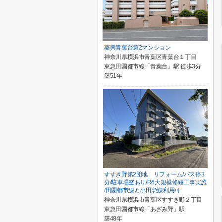
菱興青葉台第2マンション
神奈川県横浜市青葉区青葉台１丁目
東急田園都市線「青葉台」駅 徒歩3分
築51年
すすき野第2団地 リフォーム/バス停3
分/駐車場空あり/R6大規模修繕工事実施
/田園都市線と小田急線利用可
神奈川県横浜市青葉区すすき野２丁目
東急田園都市線「あざみ野」駅
築48年