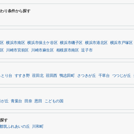
だわり条件から探す
区
横浜市南区
横浜市保土ケ谷区
横浜市磯子区
横浜市港北区
横浜市戸塚区
区
川崎市宮前区
川崎市麻生区
相模原市南区
逗子市
らとり台
すすき野
荏田北
荏田西
鴨志田町
さつきが丘
千草台
つつじが丘
藤が丘
青葉台
田奈
恩田
こどもの国
ら探す
都筑ふれあいの丘
川和町