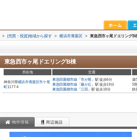
>
(売買・投資)地域から探す
>
横浜市青葉区
>
東急西市ヶ尾ドエリングB
東急西市ヶ尾ドエリングB棟
所在地
交通
東急田園都市線
「
市が尾
」駅 徒歩6分
築
神奈川県
横浜市青葉区
市ケ尾
東急田園都市線
「
藤が丘
」駅 徒歩19分
5
町
1177-4
東急田園都市線
「
江田
」駅 徒歩19分
鉄
物件情報
周辺施設