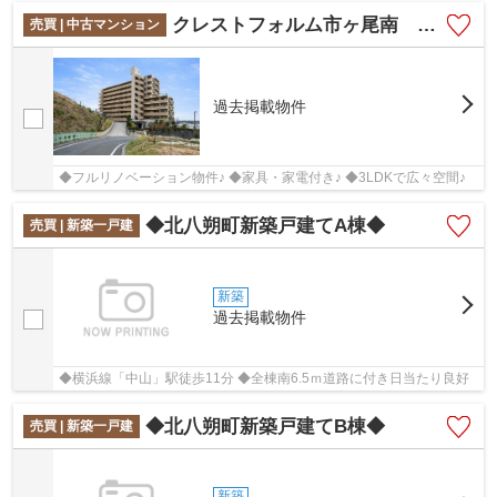
クレストフォルム市ヶ尾南 フルRenovation物件/3LDKで広々空間
売買 | 中古マンション
過去掲載物件
◆フルリノベーション物件♪ ◆家具・家電付き♪ ◆3LDKで広々空間♪
◆北八朔町新築戸建てA棟◆
売買 | 新築一戸建
新築
過去掲載物件
◆横浜線「中山」駅徒歩11分 ◆全棟南6.5ｍ道路に付き日当たり良好
◆北八朔町新築戸建てB棟◆
売買 | 新築一戸建
新築