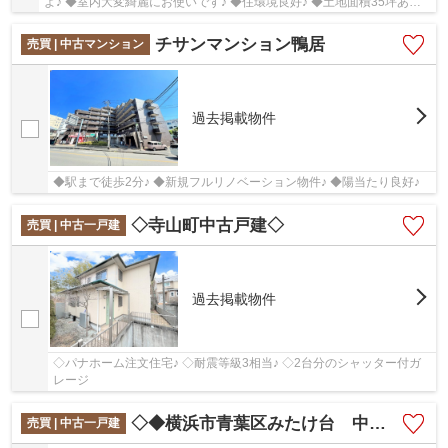
よ♪ ◆室内大変綺麗にお使いです♪ ◆住環境良好♪ ◆土地面積35坪あり
ます♪ ◆大型3SLDK♪
チサンマンション鴨居
売買 | 中古マンション
過去掲載物件
◆駅まで徒歩2分♪ ◆新規フルリノベーション物件♪ ◆陽当たり良好♪
◇寺山町中古戸建◇
売買 | 中古一戸建
過去掲載物件
◇パナホーム注文住宅♪ ◇耐震等級3相当♪ ◇2台分のシャッター付ガ
レージ
◇◆横浜市青葉区みたけ台 中古一戸建て◆◇
売買 | 中古一戸建