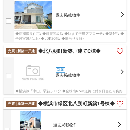
過去掲載物件
◆長期優良住宅♪ ◆耐震等級3♪ ◆駅まで平坦アプローチ♪ ◆築4年♪ ◆
全居室6帖以上♪ ◆LDK20帖♪ ◆陽当り良好♪
◆北八朔町新築戸建てC棟◆
売買 | 新築一戸建
新築
過去掲載物件
◆横浜線「中山」駅徒歩11分 ◆全棟南6.5ｍ道路に付き日当たり良好
◆横浜市緑区北八朔町新築1号棟◆
売買 | 新築一戸建
過去掲載物件