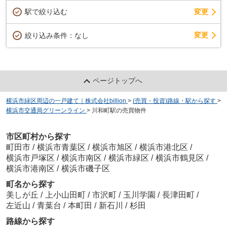
駅で絞り込む
変更
変更
絞り込み条件：
なし
ページトップへ
横浜市緑区周辺の一戸建て｜株式会社billion
>
(売買・投資)路線・駅から探す
>
横浜市交通局グリーンライン
>
川和町駅の売買物件
市区町村から探す
町田市
/
横浜市青葉区
/
横浜市旭区
/
横浜市港北区
/
横浜市戸塚区
/
横浜市南区
/
横浜市緑区
/
横浜市鶴見区
/
横浜市港南区
/
横浜市磯子区
町名から探す
美しが丘
/
上小山田町
/
市沢町
/
玉川学園
/
長津田町
/
左近山
/
青葉台
/
本町田
/
新石川
/
杉田
路線から探す