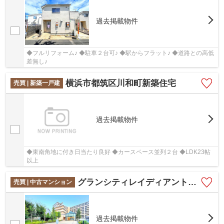
過去掲載物件
◆フルリフォーム♪ ◆駐車２台可♪ ◆駅からフラット♪ ◆道路との高低
差無し♪
横浜市都筑区川和町新築住宅
売買 | 新築一戸建
過去掲載物件
◆東南角地に付き日当たり良好 ◆カースペース並列２台 ◆LDK23帖
以上
グランシティレイディアント横濱
売買 | 中古マンション
過去掲載物件