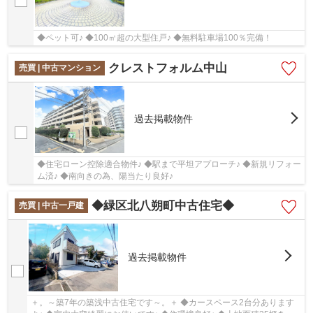
◆ペット可♪ ◆100㎡超の大型住戸♪ ◆無料駐車場100％完備！
クレストフォルム中山
売買 | 中古マンション
過去掲載物件
◆住宅ローン控除適合物件♪ ◆駅まで平坦アプローチ♪ ◆新規リフォー
ム済♪ ◆南向きの為、陽当たり良好♪
◆緑区北八朔町中古住宅◆
売買 | 中古一戸建
過去掲載物件
＋。～築7年の築浅中古住宅です～。＋ ◆カースペース2台分あります