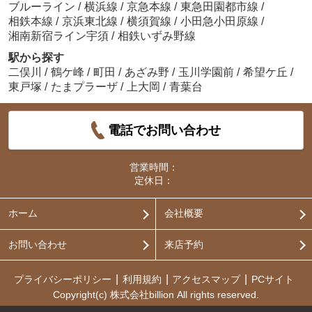
ブルーライン
/
横浜線
/
京急本線
/
東急田園都市線
/
相鉄本線
/
京浜東北線
/
横須賀線
/
小田急小田原線
/
湘南新宿ライン宇須
/
相鉄いずみ野線
駅から探す
二俣川
/
鶴ケ峰
/
町田
/
あざみ野
/
玉川学園前
/
希望ケ丘
/
東戸塚
/
たまプラーザ
/
上大岡
/
青葉台
電話でお問い合わせ
営業時間：
定休日：
ホーム
会社概要
お問い合わせ
来店予約
プライバシーポリシー
利用規約
アクセスマップ
PCサイト
Copyright(c) 株式会社billion All rights reserved.