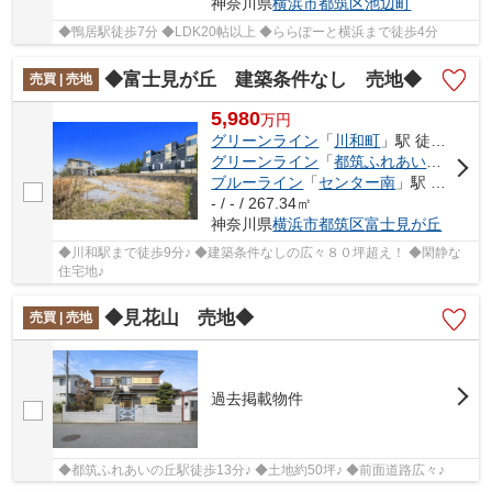
神奈川県
横浜市都筑区
池辺町
◆鴨居駅徒歩7分 ◆LDK20帖以上 ◆ららぽーと横浜まで徒歩4分
◆富士見が丘 建築条件なし 売地◆
売買 | 売地
5,980
万
円
グリーンライン
「
川和町
」駅 徒歩9分
グリーンライン
「
都筑ふれあいの丘
」駅
ブルーライン
「
センター南
」駅 バス19分 「川和中学校前」 停歩5分
- / - / 267.34㎡
神奈川県
横浜市都筑区
富士見が丘
◆川和駅まで徒歩9分♪ ◆建築条件なしの広々８０坪超え！ ◆閑静な
住宅地♪
◆見花山 売地◆
売買 | 売地
過去掲載物件
◆都筑ふれあいの丘駅徒歩13分♪ ◆土地約50坪♪ ◆前面道路広々♪