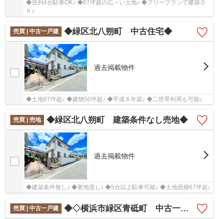
◆並列4台駐車OK♪ ◆67坪超の広～い土地♪ ◆フリープランで建築Ｏ
Ｋ♪
◆緑区北八朔町 中古住宅◆
売買 | 中古一戸建
過去掲載物件
◆土地67坪超♪ ◆建物50坪超♪ ◆平成８年築♪ ◆二世帯利用も可能♪
◆緑区北八朔町 建築条件なし売地◆
売買 | 売地
過去掲載物件
◆建築条件無し♪ ◆更地渡し♪ ◆5台以上駐車可能♪ ◆土地面積67坪超♪
◆◇横浜市緑区青砥町 中古一戸建て◇◆
売買 | 中古一戸建