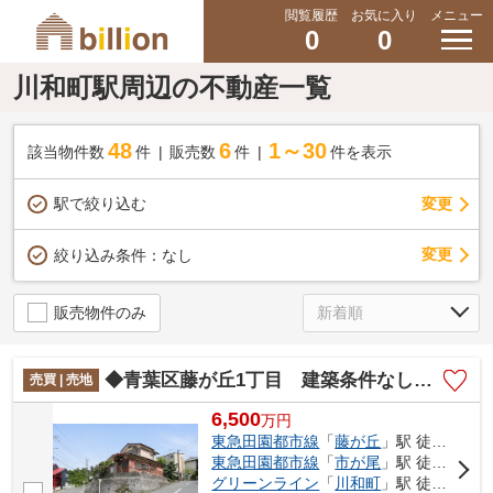
閲覧履歴
お気に入り
メニュー
0
0
川和町駅周辺の不動産一覧
48
6
1～30
該当物件数
件
販売数
件
件を表示
駅で絞り込む
変更
変更
絞り込み条件：
なし
販売物件のみ
◆青葉区藤が丘1丁目 建築条件なし売地◆
売買 | 売地
6,500
万
円
東急田園都市線
「
藤が丘
」駅 徒歩9分
東急田園都市線
「
市が尾
」駅 徒歩15分
グリーンライン
「
川和町
」駅 徒歩32分