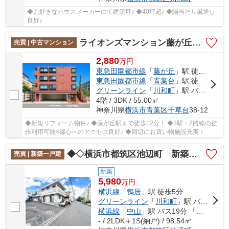
◆お好きなハウスメーカーにて建築可♪ ◆40坪超♪ ◆陽当たり風通し
良好♪
ライオンズマンション藤が丘第2
売買 | 中古マンション
2,880
万
円
東急田園都市線
「
藤が丘
」駅 徒歩12分
東急田園都市線
「
青葉台
」駅 徒歩24分
グリーンライン
「
川和町
」駅 バス10分 「中谷戸（神奈川県）」 停歩1分
4階 / 3DK / 55.00㎡
神奈川県
横浜市青葉区
千草台
38-12
◆新規リフォーム物件♪ ◆藤が丘駅まで徒歩12分！ ◆3駅・2路線の徒
歩利用可能×都心へのアクセス良好♪ ◆周辺にお買い物施設充実！
◆◇横浜市都筑区池辺町 新築一戸建て◇◆
売買 | 新築一戸建
新築
5,980
万
円
横浜線
「
鴨居
」駅 徒歩5分
グリーンライン
「
川和町
」駅 バス9分 「藪根」 停歩12分
横浜線
「
中山
」駅 バス19分 「ららぽーと横浜」 停歩6分
- / 2LDK＋1S(納戸) / 98.54㎡