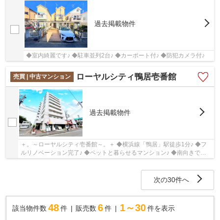
過去掲載物件
◆室内綺麗です♪ ◆駐車並列2台♪ ◆カーポート付♪ ◆防犯カメラ付♪
ローヤルシティ鴨居壱番館
売買 | 中古マンション
過去掲載物件
＋。～ローヤルシティ壱番館～。＋ ◆横浜線「鴨居」駅徒歩1分♪ ◆フ
ルリノベーション完了♪ ◆ペットと暮らせるマンション♪ ◆南向きで、
あかるい日差しが感じられます♪
次の30件へ
48
6
1～30
該当物件数
件
販売数
件
件を表示