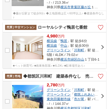
- / - / 213.36㎡
神奈川県
横浜市青葉区
藤が丘
１丁目
◆藤が丘駅まで徒歩9分♪ ◆土地面積は広々60坪以上♪ ◆建築条件なし
♪
ローヤルシティ鴨居七番館
売買 | 中古マンション
4,980
万
円
横浜線
「
鴨居
」駅 徒歩6分
横浜線
「
中山
」駅 徒歩30分
グリーンライン
「
川和町
」駅 徒歩39分
5階 / 4LDK / 79.02㎡
神奈川県
横浜市緑区
白山
１丁目6-1
■ペット飼育可♪ ■南東角部屋♪ ■4LDK♪ ■駐車場空あり♪
◆都筑区川和町 建築条件なし 売地◆
売買 | 売地
2,780
万
円
グリーンライン
「
川和町
」駅 徒歩11分
グリーンライン
「
都筑ふれあいの丘
」駅
東急田園都市線
「
市が尾
」駅 バス12分 「川和町（バス）」 停歩8分
- / - / 144.37㎡
神奈川県
横浜市都筑区
川和町