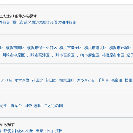
るこだわり条件から探す
件特集
横浜市緑区周辺の駅徒歩圏の物件特集
区
横浜市南区
横浜市保土ケ谷区
横浜市磯子区
横浜市港北区
横浜市戸塚区
川崎市中原区
川崎市高津区
川崎市宮前区
川崎市麻生区
相模原市南区
逗
らとり台
すすき野
荏田北
荏田西
鴨志田町
さつきが丘
千草台
奈良町
松風
藤が丘
青葉台
田奈
恩田
こどもの国
から探す
場
都筑ふれあいの丘
田奈
中山
江田