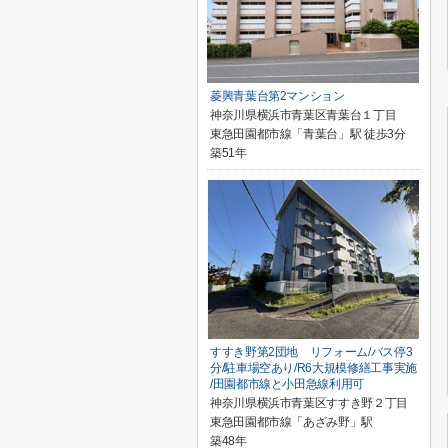
菱興青葉台第2マンション
神奈川県横浜市青葉区青葉台１丁目
東急田園都市線「青葉台」駅 徒歩3分
築51年
すすき野第2団地 リフォーム/バス停3
分/駐車場空あり/R6大規模修繕工事実施
/田園都市線と小田急線利用可
神奈川県横浜市青葉区すすき野２丁目
東急田園都市線「あざみ野」駅
築48年