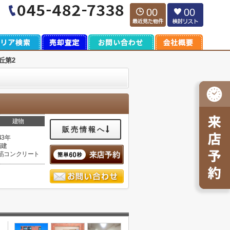
00
00
丘第2
建物
販売情報へ
43年
階建
筋コンクリート