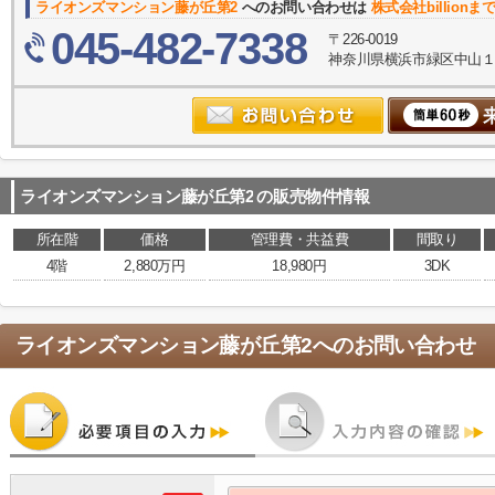
ライオンズマンション藤が丘第2
へのお問い合わせは
株式会社billionま
045-482-7338
〒226-0019
神奈川県横浜市緑区中山１丁目
ライオンズマンション藤が丘第2
の販売物件情報
所在階
価格
管理費・共益費
間取り
4階
2,880万円
18,980円
3DK
ライオンズマンション藤が丘第2
へのお問い合わせ