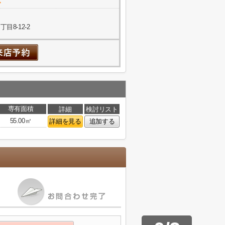
で
8-12-2
専有面積
詳細
検討リスト
55.00㎡
詳細を見る
追加する