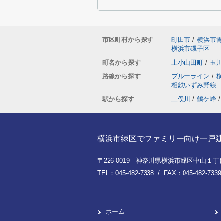
市区町村から探す
町田市
/
横浜市
横浜市磯子区
町名から探す
上小山田町
/
玉
路線から探す
ブルーライン
/
相鉄いずみ野線
駅から探す
二俣川
/
鶴ケ峰
/
横浜市緑区でファミリー向け一戸建てを
〒226-0019 神奈川県横浜市緑区中山１丁目8
TEL：045-482-7338 / FAX：045-482-7339
ホーム