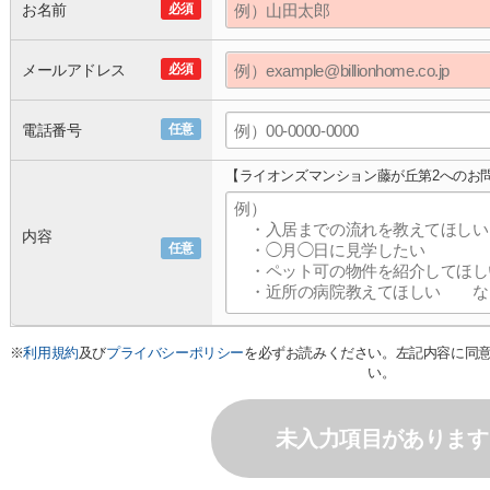
お名前
必須
メールアドレス
必須
電話番号
任意
【ライオンズマンション藤が丘第2へのお
内容
任意
※
利用規約
及び
プライバシーポリシー
を必ずお読みください。左記内容に同
い。
未入力項目があります