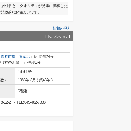
な居住性と、クオリティが見事に調和した
で開放的なお住まいです。
情報の見方
【中古マンション】
田園都市線
「
青葉台
」駅 徒歩24分
戸（神奈川県）」 停歩1分
18,980円
年数）
1983年 8月 ( 築43年 )
6階建
12-2
TEL:045-482-7338