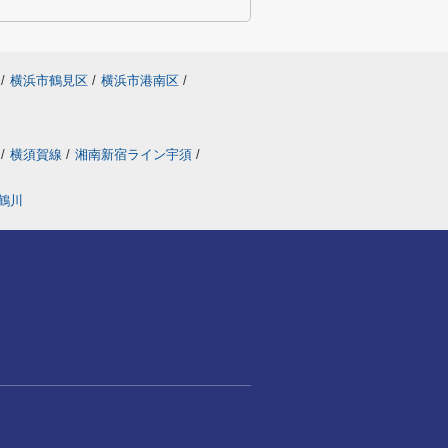
/
横浜市鶴見区
/
横浜市港南区
/
線
/
横須賀線
/
湘南新宿ライン宇須
/
鶴川