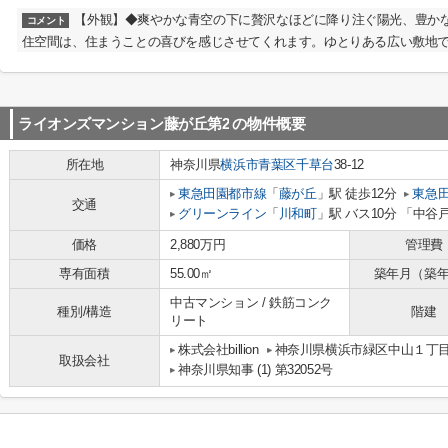
【外観】◆爽やかな青空の下に贅沢なほどに降り注ぐ陽光、豊か
コメント
住空間は、住まうことの喜びを感じさせてくれます。ゆとりある広い敷地
ライオンズマンション藤が丘第2
の物件概要
所在地
神奈川県
横浜市青葉区
千草台
38-12
東急田園都市線
「
藤が丘
」駅 徒歩12分
東急
交通
グリーンライン
「
川和町
」駅 バス10分 「中谷
価格
2,880万円
管理費
専有面積
55.00㎡
築年月（築
中古マンション / 鉄筋コンク
種別/構造
階建
リート
株式会社billion
神奈川県横浜市緑区中山１丁目8-
取扱会社
神奈川県知事 (1) 第32052号