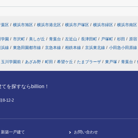
青葉区
/
横浜市旭区
/
横浜市港北区
/
横浜市戸塚区
/
横浜市緑区
/
横浜市南区
川学園
/
市沢町
/
美しが丘
/
青葉台
/
左近山
/
長津田町
/
戸塚町
/
杉田
/
原宿
横浜線
/
東急田園都市線
/
京急本線
/
相鉄本線
/
京浜東北線
/
小田急小田原
玉川学園前
/
あざみ野
/
町田
/
希望ケ丘
/
たまプラーザ
/
東戸塚
/
青葉台
/
探すならbillion！
-12-2
新築一戸建て
お問い合わせ