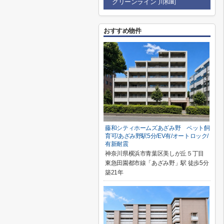
グリーンライン 川和町
おすすめ物件
藤和シティホームズあざみ野 ペット飼
育可/あざみ野駅5分/EV有/オートロック/
有新耐震
神奈川県横浜市青葉区美しが丘５丁目
東急田園都市線「あざみ野」駅 徒歩5分
築21年