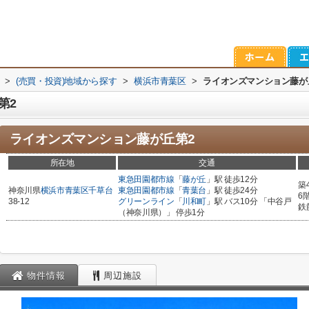
>
(売買・投資)地域から探す
>
横浜市青葉区
>
ライオンズマンション藤が
第2
ライオンズマンション藤が丘第2
所在地
交通
東急田園都市線
「
藤が丘
」駅 徒歩12分
築
神奈川県
横浜市青葉区
千草台
東急田園都市線
「
青葉台
」駅 徒歩24分
6
38-12
グリーンライン
「
川和町
」駅 バス10分 「中谷戸
鉄
（神奈川県）」 停歩1分
物件情報
周辺施設