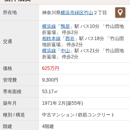
所在地
神奈川県
横浜市緑区
竹山
２丁目
横浜線
「
鴨居
」駅 バス10分 「竹山団地
折返場」 停歩2分
相鉄本線
「
西谷
」駅 バス18分 「竹山団
交通
地折返場」 停歩2分
横浜線
「
中山
」駅 バス21分 「竹山団地
折返場」 停歩2分
価格
625万円
管理費
9,300円
専有面積
53.17㎡
築年月
1971年 2月(築55年)
種別 / 構造
中古マンション / 鉄筋コンクリート
階建
4階建