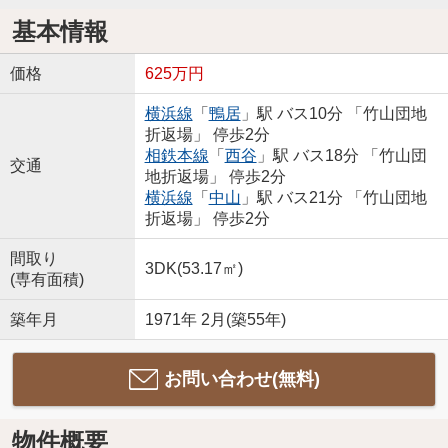
基本情報
価格
625万円
横浜線
「
鴨居
」駅 バス10分 「竹山団地
折返場」 停歩2分
相鉄本線
「
西谷
」駅 バス18分 「竹山団
交通
地折返場」 停歩2分
横浜線
「
中山
」駅 バス21分 「竹山団地
折返場」 停歩2分
間取り
3DK(53.17㎡)
(専有面積)
築年月
1971年 2月(築55年)
お問い合わせ(無料)
物件概要