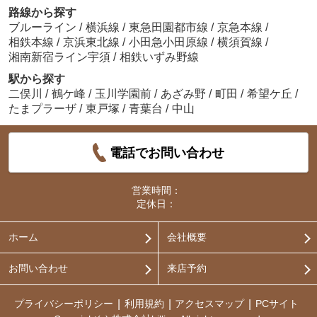
路線から探す
ブルーライン
/
横浜線
/
東急田園都市線
/
京急本線
/
相鉄本線
/
京浜東北線
/
小田急小田原線
/
横須賀線
/
湘南新宿ライン宇須
/
相鉄いずみ野線
駅から探す
二俣川
/
鶴ケ峰
/
玉川学園前
/
あざみ野
/
町田
/
希望ケ丘
/
たまプラーザ
/
東戸塚
/
青葉台
/
中山
電話でお問い合わせ
営業時間：
定休日：
ホーム
会社概要
お問い合わせ
来店予約
プライバシーポリシー
利用規約
アクセスマップ
PCサイト