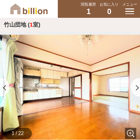
閲覧履歴
お気に入り
メニュー
1
0
竹山団地 (
1
室)
1 / 22