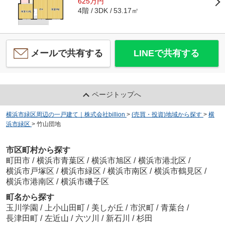
625万円
4階
53.17㎡
3DK
メールで共有する
LINEで共有する
ページトップへ
横浜市緑区周辺の一戸建て｜株式会社billion
>
(売買・投資)地域から探す
>
横
浜市緑区
>
竹山団地
市区町村から探す
町田市
/
横浜市青葉区
/
横浜市旭区
/
横浜市港北区
/
横浜市戸塚区
/
横浜市緑区
/
横浜市南区
/
横浜市鶴見区
/
横浜市港南区
/
横浜市磯子区
町名から探す
玉川学園
/
上小山田町
/
美しが丘
/
市沢町
/
青葉台
/
長津田町
/
左近山
/
六ツ川
/
新石川
/
杉田