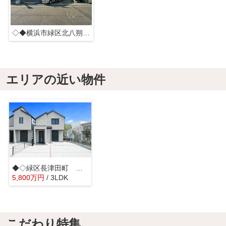
◇◆横浜市緑区北八朔町 新築一戸建て◆◇
エリアの近い物件
◆◇緑区長津田町 中古戸建◇◆
5,800
万
円
/ 3LDK
こだわり特集