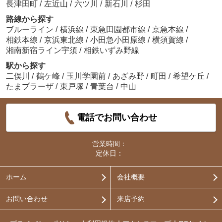
長津田町
/
左近山
/
六ツ川
/
新石川
/
杉田
路線から探す
ブルーライン
/
横浜線
/
東急田園都市線
/
京急本線
/
相鉄本線
/
京浜東北線
/
小田急小田原線
/
横須賀線
/
湘南新宿ライン宇須
/
相鉄いずみ野線
駅から探す
二俣川
/
鶴ケ峰
/
玉川学園前
/
あざみ野
/
町田
/
希望ケ丘
/
たまプラーザ
/
東戸塚
/
青葉台
/
中山
電話でお問い合わせ
営業時間：
定休日：
ホーム
会社概要
お問い合わせ
来店予約