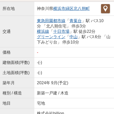
所在地
神奈川県
横浜市緑区
北八朔町
東急田園都市線
「
青葉台
」駅 バス10
分 「北八朔住宅」 停歩3分
交通
横浜線
「
十日市場
」駅 徒歩22分
グリーンライン
「
中山
」駅 バス6分 「山
下みどり台」 停歩10分
価格
-
建物面積(坪数)
-(-)
土地面積(坪数)
-(-)
築年月
2024年 9月(予定)
種別 / 構造
新築一戸建 / 木造
地目
宅地
株式会社billion