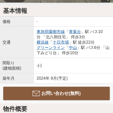
基本情報
価格
-
東急田園都市線
「
青葉台
」駅 バス10
分 「北八朔住宅」 停歩3分
交通
横浜線
「
十日市場
」駅 徒歩22分
グリーンライン
「
中山
」駅 バス6分 「山
下みどり台」 停歩10分
間取り
-(-)
(建物面積)
築年月
2024年 9月(予定)
お問い合わせ(無料)
物件概要