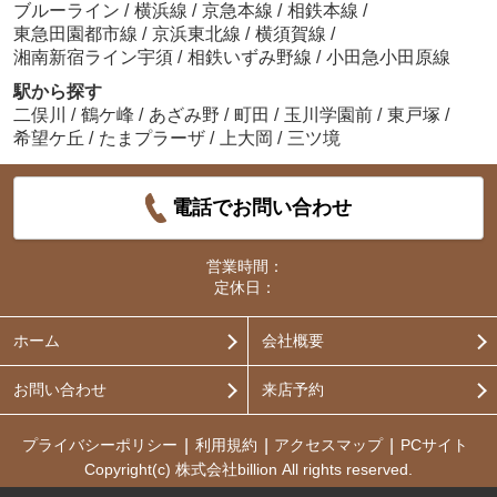
ブルーライン
/
横浜線
/
京急本線
/
相鉄本線
/
東急田園都市線
/
京浜東北線
/
横須賀線
/
湘南新宿ライン宇須
/
相鉄いずみ野線
/
小田急小田原線
駅から探す
二俣川
/
鶴ケ峰
/
あざみ野
/
町田
/
玉川学園前
/
東戸塚
/
希望ケ丘
/
たまプラーザ
/
上大岡
/
三ツ境
電話でお問い合わせ
営業時間：
定休日：
ホーム
会社概要
お問い合わせ
来店予約
プライバシーポリシー
利用規約
アクセスマップ
PCサイト
Copyright(c) 株式会社billion All rights reserved.