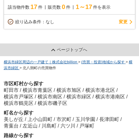
17
0
1～17
該当物件数
件
販売数
件
件を表示
変更
絞り込み条件：
なし
ページトップへ
横浜市緑区周辺の一戸建て｜株式会社billion
>
(売買・投資)地域から探す
>
横
浜市緑区
>
北八朔町の売買物件
市区町村から探す
町田市
/
横浜市青葉区
/
横浜市旭区
/
横浜市港北区
/
横浜市戸塚区
/
横浜市南区
/
横浜市緑区
/
横浜市港南区
/
横浜市鶴見区
/
横浜市磯子区
町名から探す
美しが丘
/
上小山田町
/
市沢町
/
玉川学園
/
長津田町
/
青葉台
/
左近山
/
川島町
/
六ツ川
/
戸塚町
路線から探す