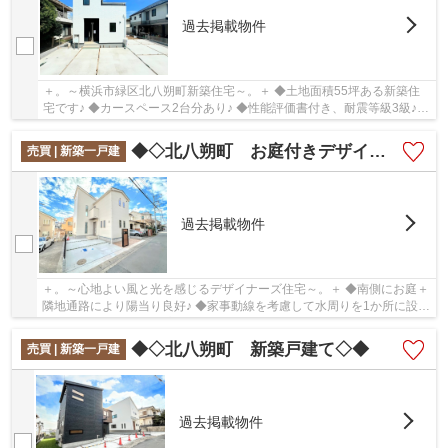
過去掲載物件
＋。～横浜市緑区北八朔町新築住宅～。＋ ◆土地面積55坪ある新築住
宅です♪ ◆カースペース2台分あり♪ ◆性能評価書付き、耐震等級3級♪
◆閑静な住宅地に佇みます♪
◆◇北八朔町 お庭付きデザイナーズ住宅◇◆
売買 | 新築一戸建
過去掲載物件
＋。～心地よい風と光を感じるデザイナーズ住宅～。＋ ◆南側にお庭＋
隣地通路により陽当り良好♪ ◆家事動線を考慮して水周りを1か所に設計
♪ ◆駅までフラットアプローチ♪
◆◇北八朔町 新築戸建て◇◆
売買 | 新築一戸建
過去掲載物件