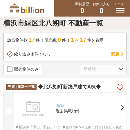
閲覧履歴
お気に入り
メニュー
0
0
横浜市緑区北八朔町 不動産一覧
17
0
1～17
該当物件数
件
販売数
件
件を表示
変更
絞り込み条件：
なし
販売物件のみ
◆北八朔町新築戸建てA棟◆
売買 | 新築一戸建
新築
過去掲載物件
◆横浜線「中山」駅徒歩11分 ◆全棟南6.5ｍ道路に付き日当たり良好