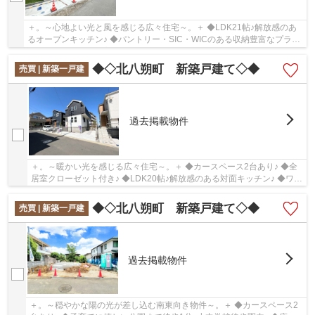
＋。～心地よい光と風を感じる広々住宅～。＋ ◆LDK21帖♪解放感のあ
るオープンキッチン♪ ◆パントリー・SIC・WICのある収納豊富なプラン
♪ ◆3LDK→4LDKへ変更可能です♪ ◆カースペース3台♪
◆◇北八朔町 新築戸建て◇◆
売買 | 新築一戸建
過去掲載物件
＋。～暖かい光を感じる広々住宅～。＋ ◆カースペース2台あり♪ ◆全
居室クローゼット付き♪ ◆LDK20帖♪解放感のある対面キッチン♪ ◆ワイ
ドバルコニー付き♪
◆◇北八朔町 新築戸建て◇◆
売買 | 新築一戸建
過去掲載物件
＋。～穏やかな陽の光が差し込む南東向き物件～。＋ ◆カースペース2