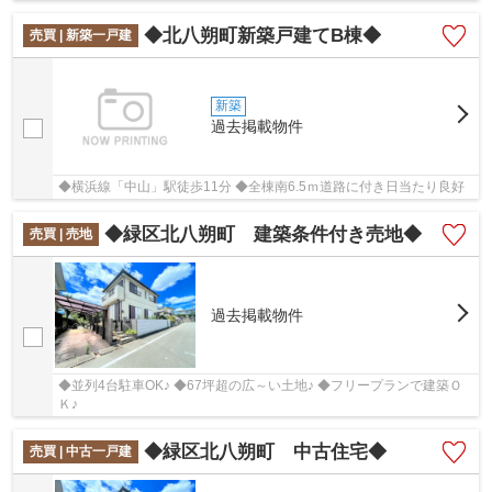
◆北八朔町新築戸建てB棟◆
売買 | 新築一戸建
新築
過去掲載物件
◆横浜線「中山」駅徒歩11分 ◆全棟南6.5ｍ道路に付き日当たり良好
◆緑区北八朔町 建築条件付き売地◆
売買 | 売地
過去掲載物件
◆並列4台駐車OK♪ ◆67坪超の広～い土地♪ ◆フリープランで建築Ｏ
Ｋ♪
◆緑区北八朔町 中古住宅◆
売買 | 中古一戸建