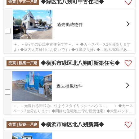
◆緑区北八朔町中古住宅◆
売買 | 中古一戸建
過去掲載物件
＋。～築7年の築浅中古住宅です～。＋ ◆カースペース2台分あります
よ♪ ◆室内大変綺麗にお使いです♪ ◆住環境良好♪ ◆土地面積35坪あり
ます♪ ◆大型3SLDK♪
◆横浜市緑区北八朔町新築住宅◆
売買 | 新築一戸建
過去掲載物件
＋。～光溢れる街並みに住まうスタイリッシュハウス～。 ＋ ◆カース
ペース2台分あります♪ ◆閑静な住宅地に佇む新築住宅♪ ◆大型パントリ
ー×2階にセカンド洗面所あり♪
◆横浜市緑区北八朔新築◆
売買 | 新築一戸建