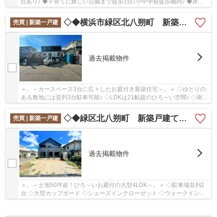
台あり♪ ◆子育てに嬉しい公園まで徒歩1分♪小中学校徒歩圏内♪ ◆床下
収納+パントリー付き収納豊富♪
◇◆横浜市緑区北八朔町 新築一戸建て◆◇
売買 | 新築一戸建
過去掲載物件
＋。～カースペース3台に広々したお庭付き新築住宅～。＋ ◇ゆとりの
ある敷地には並列3台駐車可能♪ ◇LDKは21帖超のひろ～い空間♪ ◇南向
きのため陽当たり良好♪
◇◆緑区北八朔町 新築戸建て◆◇
売買 | 新築一戸建
過去掲載物件
＋。～土地50坪超！ひろ～いお庭付の大型4LDK～。＋ ◇駐車場並列2
台 ◇大型カップボード ◇シューズインクローゼット ◇ウォークインク
ローゼット ◇LDK20帖超