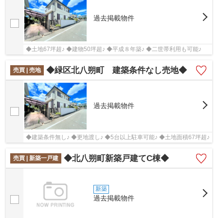
過去掲載物件
◆土地67坪超♪ ◆建物50坪超♪ ◆平成８年築♪ ◆二世帯利用も可能♪
◆緑区北八朔町 建築条件なし売地◆
売買 | 売地
過去掲載物件
◆建築条件無し♪ ◆更地渡し♪ ◆5台以上駐車可能♪ ◆土地面積67坪超♪
◆北八朔町新築戸建てC棟◆
売買 | 新築一戸建
新築
過去掲載物件