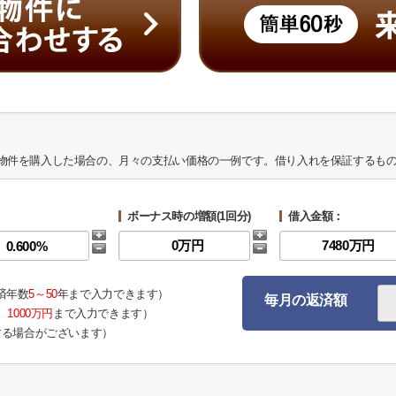
物件を購入した場合の、月々の支払い価格の一例です。借り入れを保証するも
ボーナス時の増額(1回分)
借入金額：
済年数
5～50
年まで入力できます）
毎月の返済額
。
1000万円
まで入力できます）
する場合がございます）