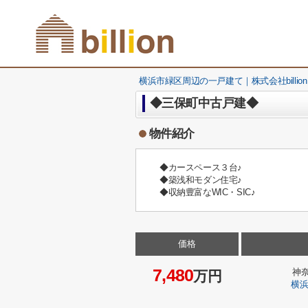
横浜市緑区周辺の一戸建て｜株式会社billion
◆三保町中古戸建◆
物件紹介
◆カースペース３台♪
◆築浅和モダン住宅♪
◆収納豊富なWIC・SIC♪
価格
7,480
神
万円
横