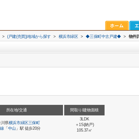
>
(戸建(売買))地域から探す
>
横浜市緑区
>
◆三保町中古戸建◆
>
物件
所在地/交通
間取り/建物面積
3LDK
奈川県
横浜市緑区
三保町
＋1S(納戸)
浜線
「
中山
」駅 徒歩20分
105.37㎡