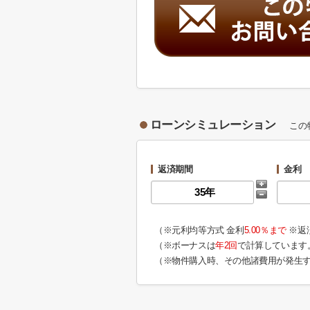
ローンシミュレーション
この
返済期間
金利
（※元利均等方式 金利
5.00％まで
※返
（※ボーナスは
年2回
で計算しています
（※物件購入時、その他諸費用が発生