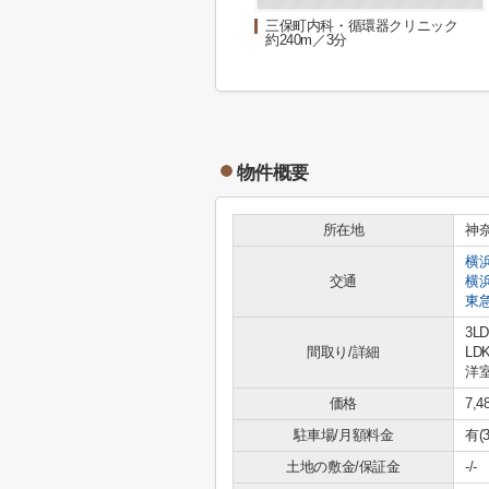
三保町内科・循環器クリニック
約240m／3分
物件概要
所在地
神
横
交通
横
東
3L
間取り/詳細
LDK
洋室
価格
7,
駐車場/月額料金
有(
土地の敷金/保証金
-/-