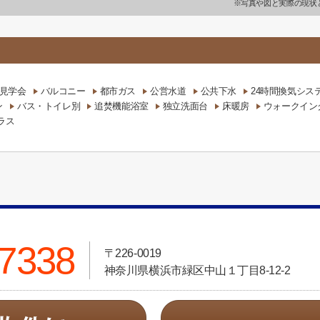
※写真や図と実際の現状
見学会
バルコニー
都市ガス
公営水道
公共下水
24時間換気シス
ン
バス・トイレ別
追焚機能浴室
独立洗面台
床暖房
ウォークイン
ラス
-7338
〒226-0019
神奈川県横浜市緑区中山１丁目8-12-2