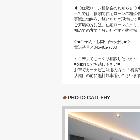
◆◇住宅ローン相談会のお知らせ◇
当社では、個別で住宅ローンの相談
実際に物件をご覧いただき現地にて
ご来場の方には、住宅ローンのメリ
初めての方でも分かりやすく物件探
◇■ご予約・お問い合わせ先■◇
電話番号／045-482-7338
～ご来店でじっくり相談したい方～
■billionまでお越し下さい■
お車でカーナビご利用の方は 「横浜市緑
店舗目の前に無料駐車場がございま
PHOTO GALLERY