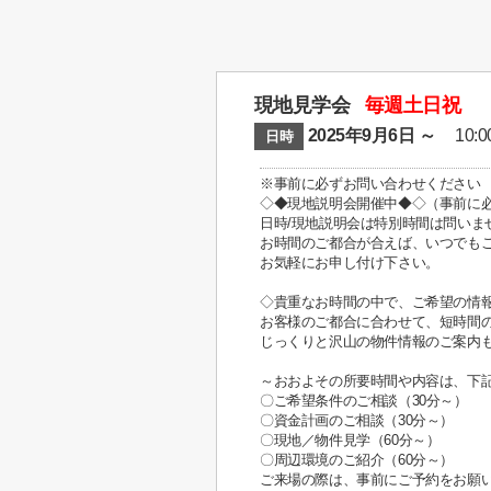
現地見学会
毎週土日祝
2025年9月6日 ～
10:00
日時
※事前に必ずお問い合わせください
◇◆現地説明会開催中◆◇（事前に
日時/現地説明会は特別時間は問いま
お時間のご都合が合えば、いつでも
お気軽にお申し付け下さい。
◇貴重なお時間の中で、ご希望の情
お客様のご都合に合わせて、短時間の
じっくりと沢山の物件情報のご案内も
～おおよその所要時間や内容は、下
〇ご希望条件のご相談（30分～）
〇資金計画のご相談（30分～）
〇現地／物件見学（60分～）
〇周辺環境のご紹介（60分～）
ご来場の際は、事前にご予約をお願い