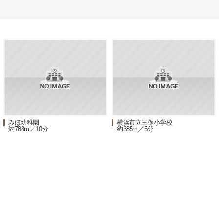
みほ幼稚園
横浜市立三保小学校
約788m／10分
約385m／5分