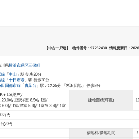
【中古一戸建】
物件番号：97232430
情報更新日：2026
奈川県
横浜市緑区
三保町
浜線
「
中山
」駅 徒歩20分
浜線
「
十日市場
」駅 徒歩20分
急田園都市線
「
青葉台
」駅 バス25分 「杉沢団地」 停歩2分
DK＋1S(納戸)/
 20.0帖 1室
/
洋室 8.5帖 1室
/
建物面積(坪数)
1
 6.0帖 1室
/
洋室 5.3帖 1室
/
S 3.4帖 1室
480万円
3台)/0円
借地料/借地期間
-/-