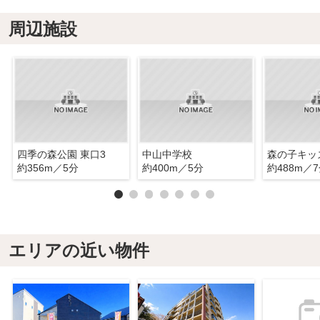
周辺施設
四季の森公園 東口3
中山中学校
約356m／5分
約400m／5分
約488m／
エリアの近い物件