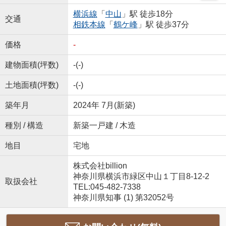
横浜線
「
中山
」駅 徒歩18分
交通
相鉄本線
「
鶴ケ峰
」駅 徒歩37分
価格
-
建物面積(坪数)
-(-)
土地面積(坪数)
-(-)
築年月
2024年 7月(新築)
種別 / 構造
新築一戸建 / 木造
地目
宅地
株式会社billion
神奈川県横浜市緑区中山１丁目8-12-2
取扱会社
TEL:045-482-7338
神奈川県知事 (1) 第32052号