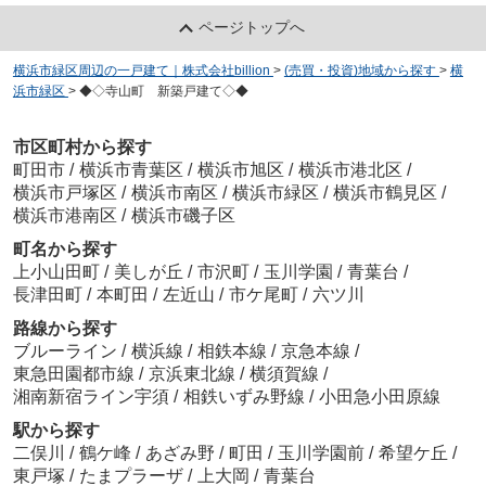
ページトップへ
横浜市緑区周辺の一戸建て｜株式会社billion
>
(売買・投資)地域から探す
>
横
浜市緑区
>
◆◇寺山町 新築戸建て◇◆
市区町村から探す
町田市
/
横浜市青葉区
/
横浜市旭区
/
横浜市港北区
/
横浜市戸塚区
/
横浜市南区
/
横浜市緑区
/
横浜市鶴見区
/
横浜市港南区
/
横浜市磯子区
町名から探す
上小山田町
/
美しが丘
/
市沢町
/
玉川学園
/
青葉台
/
長津田町
/
本町田
/
左近山
/
市ケ尾町
/
六ツ川
路線から探す
ブルーライン
/
横浜線
/
相鉄本線
/
京急本線
/
東急田園都市線
/
京浜東北線
/
横須賀線
/
湘南新宿ライン宇須
/
相鉄いずみ野線
/
小田急小田原線
駅から探す
二俣川
/
鶴ケ峰
/
あざみ野
/
町田
/
玉川学園前
/
希望ケ丘
/
東戸塚
/
たまプラーザ
/
上大岡
/
青葉台