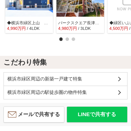
◆横浜市緑区上山 未使用戸建B号棟◆
パークスクエア長津田フェスタコリーナ 長津田駅徒歩5分/眺望良好/広々3LDK/大型バルコニー
4,990
万
円
/ 4LDK
4,980
万
円
/ 3LDK
4,500
万
円
こだわり特集
横浜市緑区周辺の新築一戸建て特集
横浜市緑区周辺の駅徒歩圏の物件特集
メールで共有する
LINEで共有する