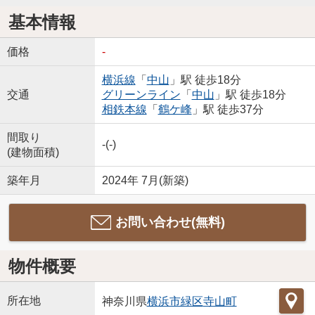
基本情報
価格
-
横浜線
「
中山
」駅 徒歩18分
交通
グリーンライン
「
中山
」駅 徒歩18分
相鉄本線
「
鶴ケ峰
」駅 徒歩37分
間取り
-(-)
(建物面積)
築年月
2024年 7月(新築)
お問い合わせ(無料)
物件概要
所在地
神奈川県
横浜市緑区
寺山町