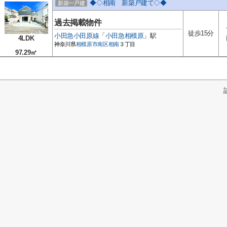
◆◇相南 新築戸建て◇◆
新築一戸建
過去掲載物件
徒歩15分
小田急小田原線
「
小田急相模原
」駅
4LDK
神奈川県
相模原市南区
相南
３丁目
97.29㎡