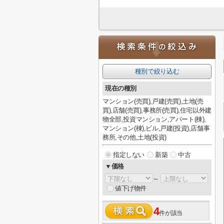
種別で絞り込む
現在の種別
マンション(売買),戸建(売買),土地(売
買),店舗(売買),事務所(売買),住宅以外建
物全部,投資マンション,アパート(棟),
マンション(棟),ビル,戸建(投資),店舗事
務所,その他,土地(投資)
指定しない
新築
中古
▼価格
～
値下げ物件
4
件が該当