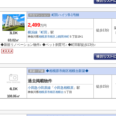
町田ハイツB-1号棟
中古マンション
2,499
万円
徒歩13分
横浜線
「
町田
」駅
3LDK
神奈川県
相模原市南区
上鶴間本町
５丁目19-1
69.02㎡
◆新規リノベーション物件♪ ◆ペット飼育可♪ ◆町田駅徒歩13分♪
◆相模原市南区相模台新築◆
新築一戸建
過去掲載物件
徒歩15分
小田急小田原線
「
小田急相模原
」駅
4LDK
神奈川県
相模原市南区
相模台
１丁目
108.06㎡