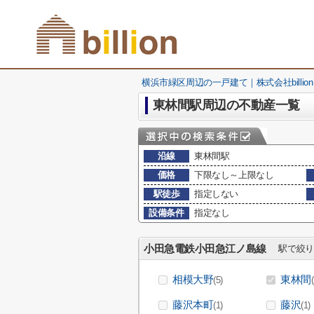
横浜市緑区周辺の一戸建て｜株式会社billion
東林間駅周辺の不動産一覧
沿線
東林間駅
価格
下限なし～上限なし
駅徒歩
指定しない
設備条件
指定なし
小田急電鉄小田急江ノ島線
駅で絞り
相模大野
東林間
(5)
藤沢本町
藤沢
(1)
(1)