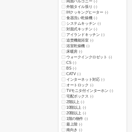
両面バルコニー
(-)
外観タイル張り
(-)
IHクッキングヒーター
(-)
食器洗い乾燥機
(-)
システムキッチン
(-)
対面式キッチン
(-)
アイランドキッチン
(-)
追焚機能浴室
(-)
浴室乾燥機
(-)
床暖房
(-)
ウォークインクロゼット
(-)
CS
(-)
BS
(-)
CATV
(-)
インターネット対応
(-)
オートロック
(-)
TVモニタ付インターホン
(-)
宅配ボックス
(-)
2階以上
(-)
10階以上
(-)
20階以上
(-)
1階の物件
(-)
最上階
(-)
南向き
(-)