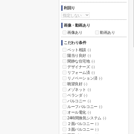
利回り
画像・動画あり
画像あり
動画あり
こだわり条件
ペット相談
(-)
陽当り良好
(-)
閑静な住宅地
(-)
デザイナーズ
(-)
リフォーム済
(-)
リノベーション済
(-)
眺望良好
(-)
メゾネット
(-)
ベランダ
(-)
バルコニー
(-)
ルーフバルコニー
(-)
オール電化
(-)
24時間換気システム
(-)
２面バルコニー
(-)
３面バルコニー
(-)