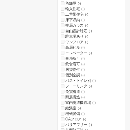
角部屋
(-)
輸入住宅
(-)
二世帯住宅
(-)
床下収納
(-)
複層ガラス
(-)
自由設計対応
(-)
駐車場あり
(-)
ワンフロア
(-)
高層ビル
(-)
エレベーター
(-)
事務所可
(-)
飲食店可
(-)
居抜物件
(-)
個別空調
(-)
バス・トイレ別
(-)
フローリング
(-)
免震構造
(-)
耐震構造
(-)
室内洗濯機置場
(-)
給湯室
(-)
機械警備
(-)
OAフロア
(-)
バリアフリー
(-)