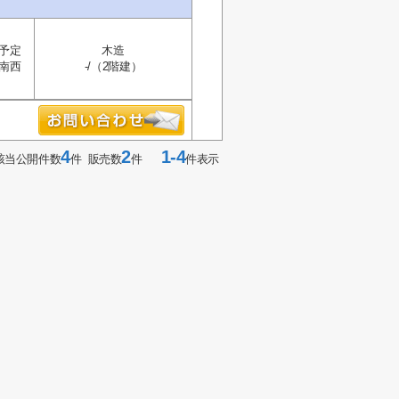
予定
木造
南西
-/（2階建）
4
2
1-4
該当公開件数
件 販売数
件
件表示