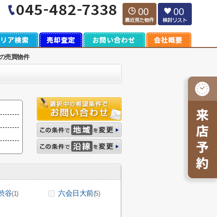
00
00
の売買物件
渋谷
六会日大前
(1)
(5)