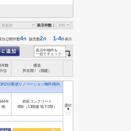
表示件数：
4
2
1-4
該当公開件数
件 販売数
件
件表示
表示中物件を
一括でチェック
築年数
構造
方位
所在階 / （階建）
約2分/新規リノベーション物件/南向
築44年
鉄筋コンクリート
選択
南
6階/（13階建 地下2階）
▼