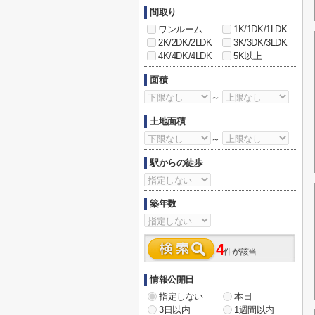
間取り
ワンルーム
1K/1DK/1LDK
2K/2DK/2LDK
3K/3DK/3LDK
4K/4DK/4LDK
5K以上
面積
～
土地面積
～
駅からの徒歩
築年数
4
件が該当
情報公開日
指定しない
本日
3日以内
1週間以内