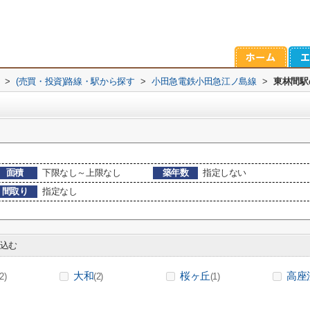
>
(売買・投資)路線・駅から探す
>
小田急電鉄小田急江ノ島線
>
東林間駅
面積
下限なし～上限なし
築年数
指定しない
間取り
指定なし
込む
大和
桜ヶ丘
高座
(2)
(2)
(1)