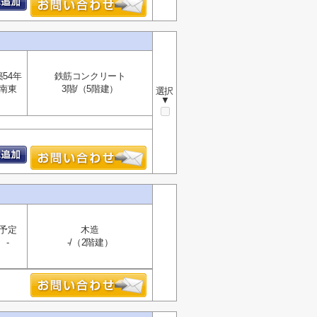
築54年
鉄筋コンクリート
南東
3階/（5階建）
選択
▼
予定
木造
-
-/（2階建）