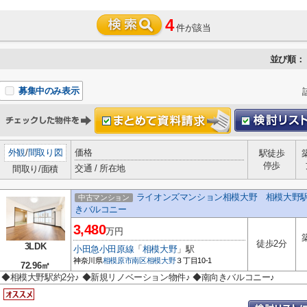
4
件が該当
並び順：
募集中のみ表示
外観
/
間取り図
価格
駅徒歩
停歩
交通 / 所在地
間取り/面積
ライオンズマンション相模大野 相模大野駅
中古マンション
きバルコニー
3,480
万円
徒歩2分
3LDK
小田急小田原線
「
相模大野
」駅
神奈川県
相模原市南区
相模大野
３丁目10-1
72.96㎡
◆相模大野駅約2分♪ ◆新規リノベーション物件♪ ◆南向きバルコニー♪