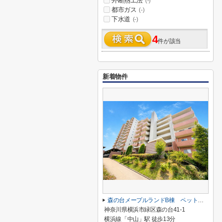
外断熱工法
(-)
都市ガス
(-)
下水道
(-)
4
件が該当
新着物件
森の台メープルランドB棟 ペット飼育可/専用P・専用庭有/専有スペース110㎡超/中山駅13分/オートロック有
神奈川県横浜市緑区森の台41-1
横浜線「中山」駅 徒歩13分