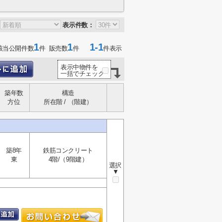
表示件数：
1
1
1-1
該当公開件数
件 販売数
件
件表示
表示中物件を
一括でチェック
築年数
構造
方位
所在階 / （階建）
築8年
鉄筋コンクリート
東
4階/（9階建）
選択
▼