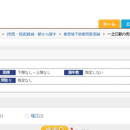
>
(売買・投資)路線・駅から探す
>
都営地下鉄都営新宿線
>
一之江駅の売
面積
下限なし～上限なし
築年数
指定しない
間取り
指定なし
瑞江
(1)
(1)