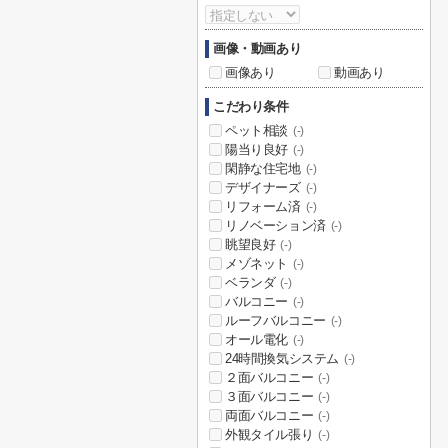
画像・動画あり
画像あり
動画あり
こだわり条件
ペット相談
(-)
陽当り良好
(-)
閑静な住宅地
(-)
デザイナーズ
(-)
リフォーム済
(-)
リノベーション済
(-)
眺望良好
(-)
メゾネット
(-)
ベランダ
(-)
バルコニー
(-)
ルーフバルコニー
(-)
オール電化
(-)
24時間換気システム
(-)
２面バルコニー
(-)
３面バルコニー
(-)
両面バルコニー
(-)
外観タイル張り
(-)