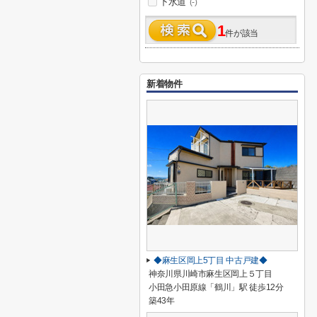
下水道
(-)
1
件が該当
新着物件
◆麻生区岡上5丁目 中古戸建◆
神奈川県川崎市麻生区岡上５丁目
小田急小田原線「鶴川」駅 徒歩12分
築43年