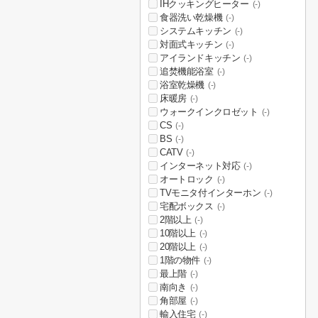
IHクッキングヒーター
(-)
食器洗い乾燥機
(-)
システムキッチン
(-)
対面式キッチン
(-)
アイランドキッチン
(-)
追焚機能浴室
(-)
浴室乾燥機
(-)
床暖房
(-)
ウォークインクロゼット
(-)
CS
(-)
BS
(-)
CATV
(-)
インターネット対応
(-)
オートロック
(-)
TVモニタ付インターホン
(-)
宅配ボックス
(-)
2階以上
(-)
10階以上
(-)
20階以上
(-)
1階の物件
(-)
最上階
(-)
南向き
(-)
角部屋
(-)
輸入住宅
(-)