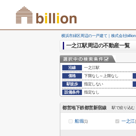
横浜市緑区周辺の一戸建て｜株式会社billion
一之江駅周辺の不動産一覧
沿線
一之江駅
価格
下限なし～上限なし
駅徒歩
指定しない
設備条件
指定なし
都営地下鉄都営新宿線
駅で絞り込む
船堀
一之江
(1)