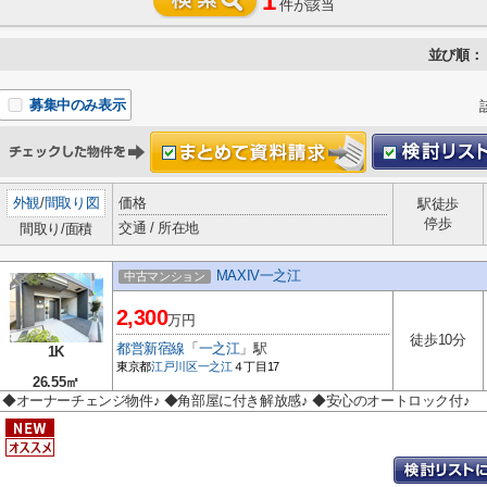
1
件が該当
並び順：
募集中のみ表示
外観
/
間取り図
価格
駅徒歩
停歩
交通 / 所在地
間取り/面積
MAXIV一之江
中古マンション
2,300
万円
徒歩10分
都営新宿線
「
一之江
」駅
1K
東京都
江戸川区
一之江
４丁目17
26.55㎡
◆オーナーチェンジ物件♪ ◆角部屋に付き解放感♪ ◆安心のオートロック付♪