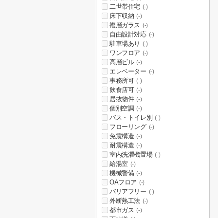
二世帯住宅
(-)
床下収納
(-)
複層ガラス
(-)
自由設計対応
(-)
駐車場あり
(-)
ワンフロア
(-)
高層ビル
(-)
エレベーター
(-)
事務所可
(-)
飲食店可
(-)
居抜物件
(-)
個別空調
(-)
バス・トイレ別
(-)
フローリング
(-)
免震構造
(-)
耐震構造
(-)
室内洗濯機置場
(-)
給湯室
(-)
機械警備
(-)
OAフロア
(-)
バリアフリー
(-)
外断熱工法
(-)
都市ガス
(-)