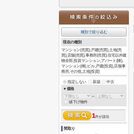
種別で絞り込む
現在の種別
マンション(売買),戸建(売買),土地(売
買),店舗(売買),事務所(売買),住宅以外建
物全部,投資マンション,アパート(棟),
マンション(棟),ビル,戸建(投資),店舗事
務所,その他,土地(投資)
指定しない
新築
中古
▼価格
～
値下げ物件
1
件が該当
間取り