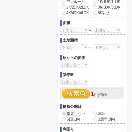
ワンルーム
1K/1DK/1LDK
2K/2DK/2LDK
3K/3DK/3LDK
4K/4DK/4LDK
5K以上
面積
～
土地面積
～
駅からの徒歩
築年数
1
件が該当
情報公開日
指定しない
本日
3日以内
1週間以内
利回り