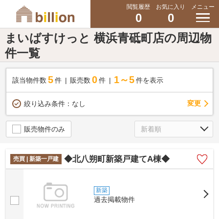
閲覧履歴
お気に入り
メニュー
0
0
まいばすけっと 横浜青砥町店の周辺物
件一覧
5
0
1～5
該当物件数
件
販売数
件
件を表示
変更
絞り込み条件：
なし
販売物件のみ
◆北八朔町新築戸建てA棟◆
売買 | 新築一戸建
新築
過去掲載物件