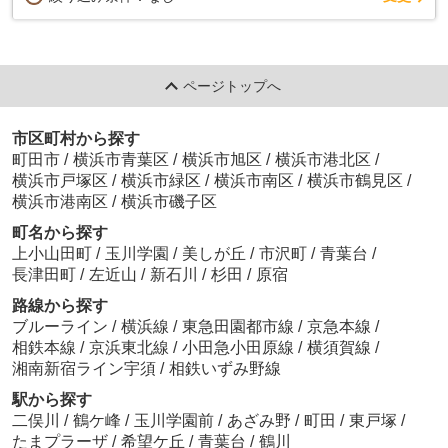
ページトップへ
市区町村から探す
町田市
/
横浜市青葉区
/
横浜市旭区
/
横浜市港北区
/
横浜市戸塚区
/
横浜市緑区
/
横浜市南区
/
横浜市鶴見区
/
横浜市港南区
/
横浜市磯子区
町名から探す
上小山田町
/
玉川学園
/
美しが丘
/
市沢町
/
青葉台
/
長津田町
/
左近山
/
新石川
/
杉田
/
原宿
路線から探す
ブルーライン
/
横浜線
/
東急田園都市線
/
京急本線
/
相鉄本線
/
京浜東北線
/
小田急小田原線
/
横須賀線
/
湘南新宿ライン宇須
/
相鉄いずみ野線
駅から探す
二俣川
/
鶴ケ峰
/
玉川学園前
/
あざみ野
/
町田
/
東戸塚
/
たまプラーザ
/
希望ケ丘
/
青葉台
/
鶴川