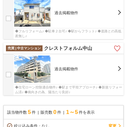
過去掲載物件
◆フルリフォーム♪ ◆駐車２台可♪ ◆駅からフラット♪ ◆道路との高低
差無し♪
クレストフォルム中山
売買 | 中古マンション
過去掲載物件
◆住宅ローン控除適合物件♪ ◆駅まで平坦アプローチ♪ ◆新規リフォー
ム済♪ ◆南向きの為、陽当たり良好♪
5
0
1～5
該当物件数
件
販売数
件
件を表示
変更
絞り込み条件：
なし