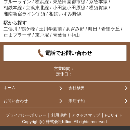
ブルーライン
/
横浜線
/
東急田園都市線
/
京急本線
/
相鉄本線
/
京浜東北線
/
小田急小田原線
/
横須賀線
/
湘南新宿ライン宇須
/
相鉄いずみ野線
駅から探す
二俣川
/
鶴ケ峰
/
玉川学園前
/
あざみ野
/
町田
/
希望ケ丘
/
たまプラーザ
/
東戸塚
/
青葉台
/
中山
電話でお問い合わせ
営業時間：
定休日：
ホーム
会社概要
お問い合わせ
来店予約
プライバシーポリシー
利用規約
アクセスマップ
PCサイト
Copyright(c) 株式会社billion All rights reserved.