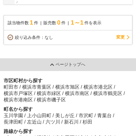
♪
1
0
1～1
該当物件数
件
販売数
件
件を表示
変更
絞り込み条件：
なし
ページトップへ
市区町村から探す
町田市
/
横浜市青葉区
/
横浜市旭区
/
横浜市港北区
/
横浜市戸塚区
/
横浜市緑区
/
横浜市南区
/
横浜市鶴見区
/
横浜市港南区
/
横浜市磯子区
町名から探す
玉川学園
/
上小山田町
/
美しが丘
/
市沢町
/
青葉台
/
長津田町
/
左近山
/
六ツ川
/
新石川
/
杉田
路線から探す