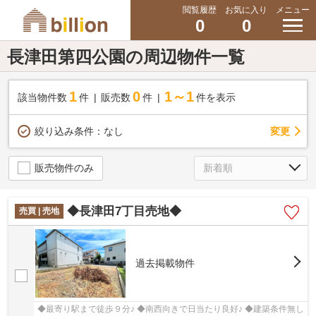
閲覧履歴
お気に入り
メニュー
0
0
長津田第四公園の周辺物件一覧
1
0
1～1
該当物件数
件
販売数
件
件を表示
変更
絞り込み条件：
なし
販売物件のみ
◆長津田7丁目売地◆
売買 | 売地
過去掲載物件
◆最寄り駅まで徒歩９分♪ ◆南西向きで日当たり良好♪ ◆建築条件無し