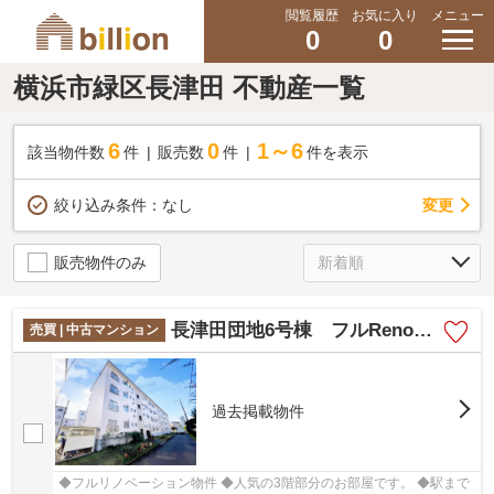
閲覧履歴
お気に入り
メニュー
0
0
横浜市緑区長津田 不動産一覧
6
0
1～6
該当物件数
件
販売数
件
件を表示
変更
絞り込み条件：
なし
販売物件のみ
長津田団地6号棟 フルRenovation物件/3階部分のお部屋です/駅まで7分
売買 | 中古マンション
過去掲載物件
◆フルリノベーション物件 ◆人気の3階部分のお部屋です。 ◆駅まで