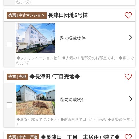
徒歩7分♪
長津田団地5号棟
売買 | 中古マンション
過去掲載物件
◆フルリノベーション物件 ◆人気の１階部分のお部屋です。 ◆駅まで
徒歩7分
◆長津田7丁目売地◆
売買 | 売地
過去掲載物件
◆最寄り駅まで徒歩９分♪ ◆南西向きで日当たり良好♪ ◆建築条件無し
♪
◆長津田一丁目 未居住戸建て◆
売買 | 中古一戸建