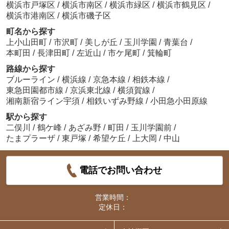
横浜市戸塚区
/
横浜市南区
/
横浜市緑区
/
横浜市鶴見区
/
横浜市港南区
/
横浜市磯子区
町名から探す
上小山田町
/
市沢町
/
美しが丘
/
玉川学園
/
青葉台
/
本町田
/
長津田町
/
左近山
/
市ケ尾町
/
箕輪町
路線から探す
ブルーライン
/
横浜線
/
京急本線
/
相鉄本線
/
東急田園都市線
/
京浜東北線
/
横須賀線
/
湘南新宿ライン宇須
/
相鉄いずみ野線
/
小田急小田原線
駅から探す
二俣川
/
鶴ケ峰
/
あざみ野
/
町田
/
玉川学園前
/
たまプラーザ
/
東戸塚
/
希望ケ丘
/
上大岡
/
中山
電話でお問い合わせ
営業時間：
定休日：