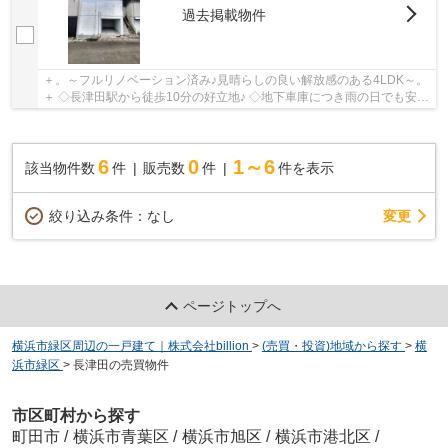
過去掲載物件
＋。～フルリノベーション済み♪見晴らしの良い解放感のある4LDK～。
＋ ◇長津田駅から徒歩10分の好立地♪ ◇地下車庫につき雨の日でも安心
♪ ◇全室収納ございます♪
6
0
1～6
該当物件数
件
販売数
件
件を表示
変更
絞り込み条件：
なし
ページトップへ
横浜市緑区周辺の一戸建て｜株式会社billion
>
(売買・投資)地域から探す
>
横
浜市緑区
>
長津田の売買物件
市区町村から探す
町田市
/
横浜市青葉区
/
横浜市旭区
/
横浜市港北区
/