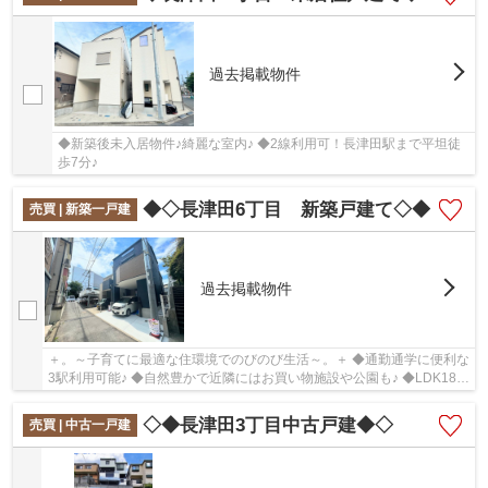
過去掲載物件
◆新築後未入居物件♪綺麗な室内♪ ◆2線利用可！長津田駅まで平坦徒
歩7分♪
◆◇長津田6丁目 新築戸建て◇◆
売買 | 新築一戸建
過去掲載物件
＋。～子育てに最適な住環境でのびのび生活～。＋ ◆通勤通学に便利な
3駅利用可能♪ ◆自然豊かで近隣にはお買い物施設や公園も♪ ◆LDK18帖
の広々リビング♪
◇◆長津田3丁目中古戸建◆◇
売買 | 中古一戸建