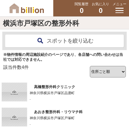
閲覧履歴
お気に入り
メニュー
0
0
横浜市戸塚区の整形外科
スポットを絞り込む
※物件情報の周辺施設紹介のページであり、各店舗への問い合わせは当
社では対応できません。
該当件数
4
件
高橋整形外科クリニック
神奈川県横浜市戸塚区品濃町
-
あおき整形外科・リウマチ科
神奈川県横浜市戸塚区戸塚町
-