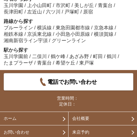
玉川学園
/
上小山田町
/
市沢町
/
美しが丘
/
青葉台
/
長津田町
/
左近山
/
六ツ川
/
戸塚町
/
原宿
路線から探す
ブルーライン
/
横浜線
/
東急田園都市線
/
京急本線
/
相鉄本線
/
京浜東北線
/
小田急小田原線
/
横須賀線
/
湘南新宿ライン宇須
/
グリーンライン
駅から探す
玉川学園前
/
二俣川
/
鶴ケ峰
/
あざみ野
/
町田
/
鶴川
/
たまプラーザ
/
青葉台
/
希望ケ丘
/
東戸塚
電話でお問い合わせ
営業時間：
定休日：
ホーム
会社概要
お問い合わせ
来店予約